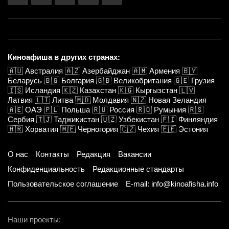
Киноафиша в других странах:
🇦🇺
Австралия
🇦🇿
Азербайджан
🇦🇲
Армения
🇧🇾
Беларусь
🇧🇬
Болгария
🇬🇧
Великобритания
🇬🇪
Грузия
🇮🇸
Исландия
🇰🇿
Казахстан
🇰🇬
Кыргызстан
🇱🇻
Латвия
🇱🇹
Литва
🇲🇩
Молдавия
🇳🇿
Новая Зеландия
🇦🇪
ОАЭ
🇵🇱
Польша
🇷🇺
Россия
🇷🇴
Румыния
🇷🇸
Сербия
🇹🇯
Таджикистан
🇺🇿
Узбекистан
🇫🇮
Финляндия
🇭🇷
Хорватия
🇲🇪
Черногория
🇨🇿
Чехия
🇪🇪
Эстония
О нас
Контакты
Редакция
Вакансии
Конфиденциальность
Редакционные стандарты
Пользовательское соглашение
E-mail: info@kinoafisha.info
Наши проекты: