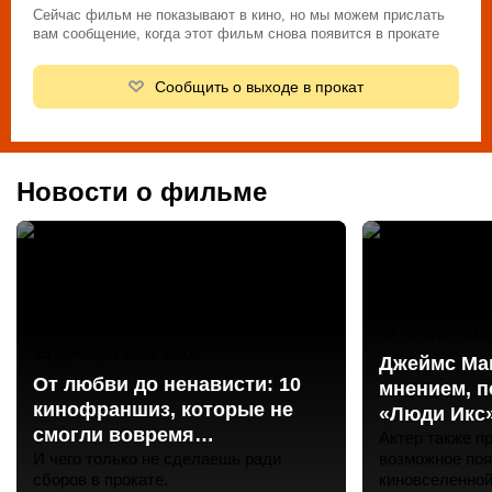
Сейчас фильм не показывают в кино, но мы можем прислать
вам сообщение, когда этот фильм снова появится в прокате
Сообщить о выходе в прокат
Новости о фильме
29 ноября 2022
19 декабря 2022 18:00
Джеймс Ма
От любви до ненависти: 10
мнением, 
кинофраншиз, которые не
«Люди Икс»
смогли вовремя
лучшим об
Актер также п
остановиться
И чего только не сделаешь ради
возможное поя
сборов в прокате.
киновселенной