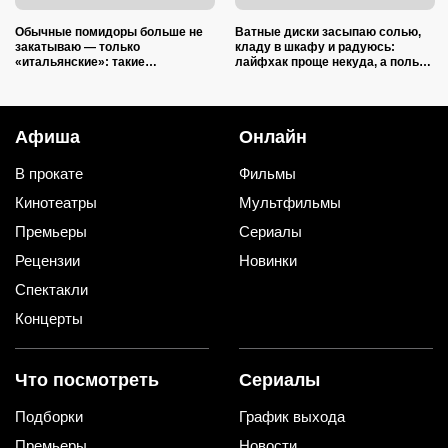
Обычные помидоры больше не
Ватные диски засыпаю солью,
закатываю — только
кладу в шкафу и радуюсь:
«итальянские»: такие
лайфхак проще некуда, а пользы
ароматные, что всегда улетают
вагон и маленькая тележка
со стола первыми
Афиша
Онлайн
В прокате
Фильмы
Кинотеатры
Мультфильмы
Премьеры
Сериалы
Рецензии
Новинки
Спектакли
Концерты
Что посмотреть
Сериалы
Подборки
График выхода
Премьеры
Новости