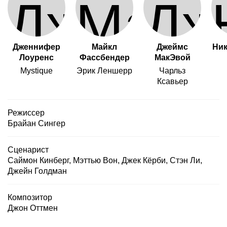
Дженнифер
Майкл
Джеймс
Ник
Лоуренс
Фассбендер
МакЭвой
Mystique
Эрик Леншерр
Чарльз
Ксавьер
Режиссер
Брайан Сингер
Сценарист
Саймон Кинберг
,
Мэттью Вон
,
Джек Кёрби
,
Стэн Ли
,
Джейн Голдман
Композитор
Джон Оттмен