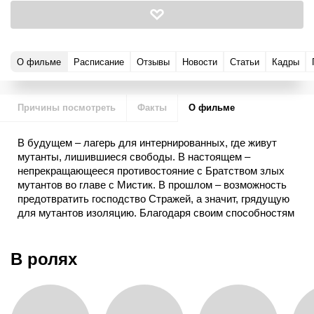
О фильме
Расписание
Отзывы
Новости
Статьи
Кадры
Причины посмотреть
Факты
О фильме
В будущем – лагерь для интернированных, где живут
мутанты, лишившиеся свободы. В настоящем –
непрекращающееся противостояние с Братством злых
мутантов во главе с Мистик. В прошлом – возможность
предотвратить господство Стражей, а значит, грядущую
для мутантов изоляцию. Благодаря своим способностям
путешествовать во времени, Китти Прайд, живущая в
будущем, предупреждает нынешних мутантов о том, что
их ждет. Но этого недостаточно, ведь из грядущего в
В ролях
настоящее явились и силы зла.