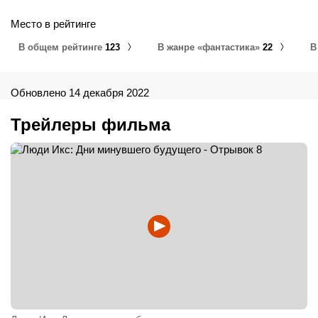
μέλλοντος, X-MEN：フューチャー＆パスト, X战警：逆转未来,
X戰警：未來昔日, Икс адамдары: Өткен болашақтың
Место в рейтинге
күндері, Икс-мен: Дани будуће прошлости, Люди Ікс: Дні
минулого майбутнього, Х-Мен: Дни на отминалото бъдеще,
В общем рейтинге
123
В жанре «фантастика»
22
В
Hello Kitty, X-Men: Days of Future Past 3D, X-מן: העתיד שהיה,
Iks-odamlar, X-Men: Days of Future Past - The Rogue Cut
Обновлено 14 декабря 2022
Трейлеры фильма