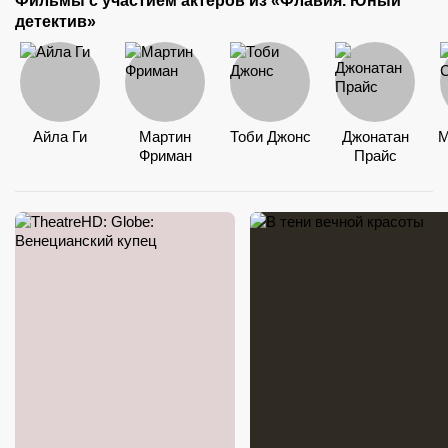
Фильмы с участием актёров из «Флавия. Юный
детектив»
Айла Ги
Мартин
Тоби Джонс
Джонатан
М
Фриман
Прайс