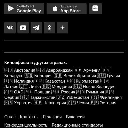
Google Play
App Store
Киноафиша в других странах:
🇦🇺
Австралия
🇦🇿
Азербайджан
🇦🇲
Армения
🇧🇾
Беларусь
🇧🇬
Болгария
🇬🇧
Великобритания
🇬🇪
Грузия
🇮🇸
Исландия
🇰🇿
Казахстан
🇰🇬
Кыргызстан
🇱🇻
Латвия
🇱🇹
Литва
🇲🇩
Молдавия
🇳🇿
Новая Зеландия
🇦🇪
ОАЭ
🇵🇱
Польша
🇷🇺
Россия
🇷🇴
Румыния
🇷🇸
Сербия
🇹🇯
Таджикистан
🇺🇿
Узбекистан
🇫🇮
Финляндия
🇭🇷
Хорватия
🇲🇪
Черногория
🇨🇿
Чехия
🇪🇪
Эстония
О нас
Контакты
Редакция
Вакансии
Конфиденциальность
Редакционные стандарты