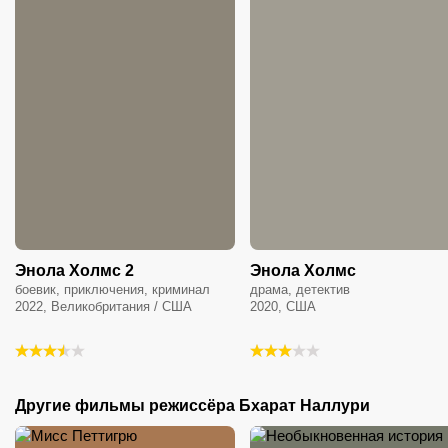
Энола Холмс 2
Энола Холмс
боевик, приключения, криминал
драма, детектив
2022, Великобритания / США
2020, США
Другие фильмы режиссёра
Бхарат Наллури