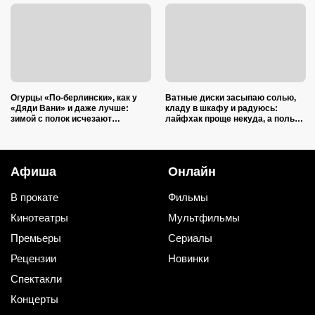
Огурцы «По-берлински», как у
Ватные диски засыпаю солью,
«Дяди Вани» и даже лучше:
кладу в шкафу и радуюсь:
зимой с полок исчезают
лайфхак проще некуда, а пользы
первыми
вагон и маленькая тележка
Афиша
Онлайн
В прокате
Фильмы
Кинотеатры
Мультфильмы
Премьеры
Сериалы
Рецензии
Новинки
Спектакли
Концерты