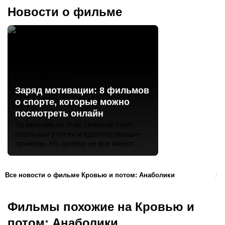
Новости о фильме
5 мая 2020 15:14
Заряд мотивации: 8 фильмов
о спорте, которые можно
посмотреть онлайн
За многими из этих сюжетов стоят
реальные успехи и вдохновляющие
примеры. Но далеко не все имеют
счастливый финал, рассказывая о
разрушающей самоуверенности и
окружающем давлении. Объединяет
Все новости о фильме Кровью и потом: Анаболики
всех одно — спорт, который стал
смыслом жизни и превратился в
призвание для этих героев. Теперь они
Фильмы похожие на Кровью и
дарят заряд энергии и становятся
наглядной иллюстрацией, как не
потом: Анаболики