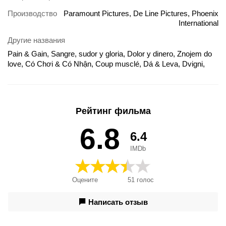
Производство
Paramount Pictures, De Line Pictures, Phoenix
International
Другие названия
Pain & Gain, Sangre, sudor y gloria, Dolor y dinero, Znojem do
love, Có Chơi & Có Nhận, Coup musclé, Dá & Leva, Dvigni,
Izomagyak, Kulturistai, Muskuj dhe Para, No Pain No Gain,
Pain & Gain - Muscoli e denaro, Pain and Gain, Pein & Gein:
Shijô saitei no ikkakusenkin, Pot a krev, Pot a krv, Revah
u'khe'ev, Sem Dor, Sem Ganho, Suda e cresci, Sztanga i cash,
Рейтинг фильма
Trage tare si te scoti, Vaiga sviedros, Veri, higi ja pisarad, Zor
Kazanç, Кров'ю і потом: Анаболіки, Кровью и потом:
6.8
6.4
Анаболики, Кръв и пот, ペイン＆ゲイン 史上最低の一攫千
金, 不勞而禍, 付出与收获, Ağrı və Qazanc, 健男抢钱团, ペイン
IMDb
＆ゲイン 史上最低の一攫千金
Оцените
51
голос
Написать отзыв