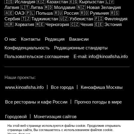
🇮🇸
Исландия
🇰🇿
Казахстан
🇰🇬
Кыргызстан
🇱🇻
Латвия
🇱🇹
Литва
🇲🇩
Молдавия
🇳🇿
Новая Зеландия
🇦🇪
ОАЭ
🇵🇱
Польша
🇷🇺
Россия
🇷🇴
Румыния
🇷🇸
Сербия
🇹🇯
Таджикистан
🇺🇿
Узбекистан
🇫🇮
Финляндия
🇭🇷
Хорватия
🇲🇪
Черногория
🇨🇿
Чехия
🇪🇪
Эстония
О нас
Контакты
Редакция
Вакансии
Конфиденциальность
Редакционные стандарты
Пользовательское соглашение
E-mail: info@kinoafisha.info
Наши проекты:
www.kinoafisha.info
Все города
Киноафиша Москвы
Все рестораны и кафе России
Прогноз погоды в мире
Городовой
Монетизация сайтов
На этой веб-странице используются файлы cookie. Продолжив открывать
страницы сайта, Вы соглашаетесь с использованием файлов cookie.
© 2002-2026 Все права и материалы принадлежат «Киноафиша».