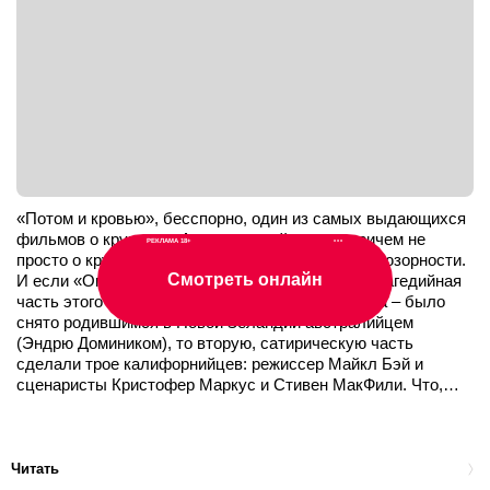
«Потом и кровью», бесспорно, один из самых выдающихся
фильмов о крушении Американской мечты, причем не
РЕКЛАМА 18+
•••
просто о крушении, но о принципиальной ее иллюзорности.
Смотреть онлайн
И если «Ограбление казино» – первая, сугубо трагедийная
часть этого спонтанно образовавшегося диптиха – было
снято родившимся в Новой Зеландии австралийцем
(Эндрю Домиником), то вторую, сатирическую часть
сделали трое калифорнийцев: режиссер Майкл Бэй и
сценаристы Кристофер Маркус и Стивен МакФили. Что,…
Читать