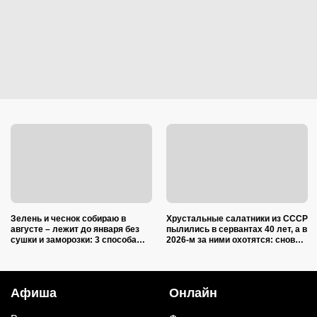
Зелень и чеснок собираю в
Хрустальные салатники из СССР
августе – лежит до января без
пылились в сервантах 40 лет, а в
сушки и заморозки: 3 способа
2026-м за ними охотятся: снова в
сохранить изумительный запах и
моде и дорожают
тот самый вкус
Афиша
Онлайн