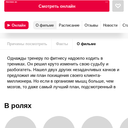
РЕКЛАМА 18+
•••
Смотреть онлайн
Онлайн
О фильме
Расписание
Отзывы
Новости
Ст
Причины посмотреть
Факты
О фильме
Однажды тренеру по фитнесу надоело ходить в
трениках. Он решил круто изменить свою судьбу и
разбогатеть. Нашел двух других незадачливых качков и
предложил им план похищения своего клиента-
миллионера. Но если в организме мышц больше, чем
мозгов, то даже самый лучший план, подсмотренный в
экшен-боевике, может не сработать…
В ролях