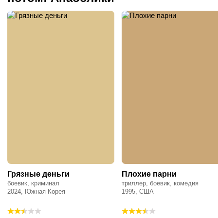
свернуть с намеченного пути и дойти
до конца. Главное — вынести
правильный урок и не пытаться
обмануть судьбу.
Грязные деньги
Плохие парни
боевик, криминал
триллер, боевик, комедия
2024, Южная Корея
1995, США