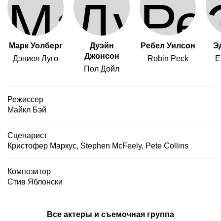
Марк Уолберг
Дуэйн
Ребел Уилсон
Э
Джонсон
Дэниел Луго
Robin Peck
E
Пол Дойл
Режиссер
Майкл Бэй
Сценарист
Кристофер Маркус
,
Stephen McFeely
,
Pete Collins
Композитор
Стив Яблонски
Все актеры и съемочная группа