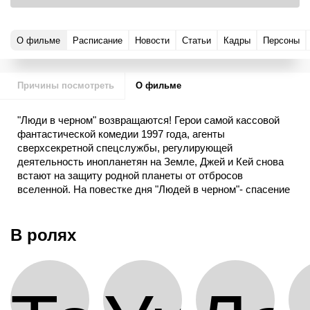
О фильме
Расписание
Новости
Статьи
Кадры
Персоны
Причины посмотреть
О фильме
"Люди в черном" возвращаются! Герои самой кассовой
фантастической комедии 1997 года, агенты
сверхсекретной спецслужбы, регулирующей
деятельность инопланетян на Земле, Джей и Кей снова
встают на защиту родной планеты от отбросов
вселенной. На повестке дня "Людей в черном"- спасение
мира! Космическая злодейка Серлена нелегально
прилетает на Землю, захватить некий "светоч Зарты",
способный погубить нашу планету. Кто первым
В ролях
доберется до "светоча"?- вопрос жизни и смерти. А
значит, судьба Земли опять в руках Кея и Джея ,
легендарной парочки, уже однажды спасшей мир. Все
как в старые добрые времена!