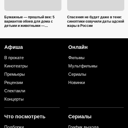
Бумажные — прошлый век: 5
Спасения не будет даже в тени:
вариантов обоев для дома с
синоптики озвучили даты адской
детьми и животными —
жары в России
царапины и фломастеры им
нипочём
Афиша
Онлайн
В прокате
Фильмы
Кинотеатры
Мультфильмы
Премьеры
Сериалы
Рецензии
Новинки
Спектакли
Концерты
Что посмотреть
Сериалы
Подборки
График выхода