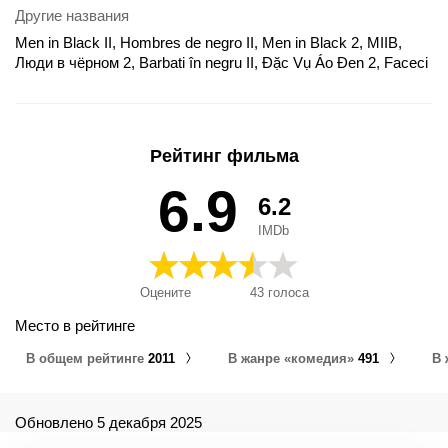
Другие названия
Men in Black II, Hombres de negro II, Men in Black 2, MIIB,
Люди в чёрном 2, Barbati în negru II, Đặc Vụ Áo Đen 2, Faceci
w czerni 2, Faceci w czerni II, Homens de Negro II, Homes de
negre 2, Hommes en noir II, Ljudi u crnom 2, Mehed mustas 2,
Men in Black - Sötét zsaruk 2., Men in Black II - miehet
mustissa 2, Men in Black II - miehet mustissa II, Men in Black II
Рейтинг фильма
(Hombres de negro II), Menn í Svörtu 2, MIB - Homens de
Negro II, MIB 2, MIB II - miehet mustissa 2, MIB: Homens de
6.9
6.2
Preto II, MiB2, MIB星際戰警2, MIIB - Back in Black, MIIB -
Homens de Preto II, MIIB - Miehet mustissa 2, Mozje v crnem
IMDb
2, Muži v černém 2, Muži v čiernom 2, Oi andres me ta mavra
II, Qara geyimli adamlar 2, Qora libosli odamlar 2, Siyah Giyen
Adamlar 2, Vīri melnā II, Vyrai juodais drabužiais II, Οι άνδρες
Оцените
43
голоса
με τα μαύρα 2, Қара киімділер 2, Люди в чорному 2, Људи у
црном 2, Мъже в черно 2, मेन इन ब्लैक 2, メン・イン・ブラック
Место в рейтинге
2, 黑衣人2, Hombres de Negro 2, MIB II, MIIB: Hombres de
В общем рейтинге
2011
В жанре «комедия»
491
В 
negro II (Men in Black 2), Οι Άνδρες με τα Μαύρα II, Οι Άντρες
με τα Μαύρα II, MIB - Homens de Preto 2, 黑超特警组2, Lyudi
v chornom 2, Lyudy v chornomu 2, Mŭzhe v cherno 2, Οι
Άντρες με τα Μαύρα 2, MIB - Sötét zsaruk 2.
Обновлено 5 декабря 2025