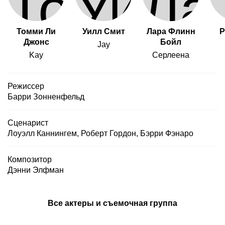
Томми Ли
Уилл Смит
Лара Флинн
Р
Джонс
Бойл
Jay
Kay
Серлеена
Режиссер
Барри Зонненфельд
Сценарист
Лоуэлл Каннингем
,
Роберт Гордон
,
Бэрри Фэнаро
Композитор
Дэнни Элфман
Все актеры и съемочная группа