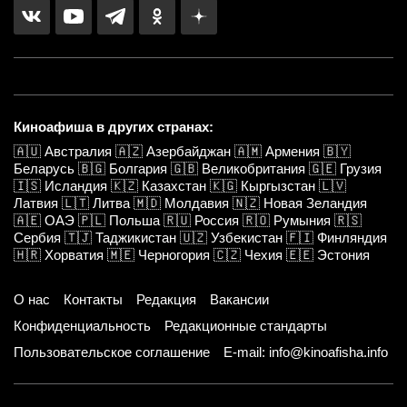
Киноафиша в других странах:
🇦🇺
Австралия
🇦🇿
Азербайджан
🇦🇲
Армения
🇧🇾
Беларусь
🇧🇬
Болгария
🇬🇧
Великобритания
🇬🇪
Грузия
🇮🇸
Исландия
🇰🇿
Казахстан
🇰🇬
Кыргызстан
🇱🇻
Латвия
🇱🇹
Литва
🇲🇩
Молдавия
🇳🇿
Новая Зеландия
🇦🇪
ОАЭ
🇵🇱
Польша
🇷🇺
Россия
🇷🇴
Румыния
🇷🇸
Сербия
🇹🇯
Таджикистан
🇺🇿
Узбекистан
🇫🇮
Финляндия
🇭🇷
Хорватия
🇲🇪
Черногория
🇨🇿
Чехия
🇪🇪
Эстония
О нас
Контакты
Редакция
Вакансии
Конфиденциальность
Редакционные стандарты
Пользовательское соглашение
E-mail: info@kinoafisha.info