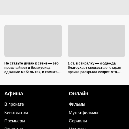
Не ставьте диван к стене — это
1 ст. в стиралку — и одежда
прошлый век и безвкусица:
благоухает свежестью: старая
сдвиньте мебель так, и комната
прачка раскрыла секрет, что
преобразится как после ремонта
добавить в барабан вместе с
порошком
Афиша
Онлайн
В прокате
Фильмы
Кинотеатры
Мультфильмы
Премьеры
Сериалы