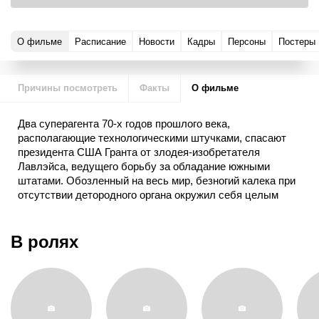
О фильме
Расписание
Новости
Кадры
Персоны
Постеры
Причины посмотреть
Факты
О фильме
Два суперагента 70-х годов прошлого века,
располагающие технологическими штучками, спасают
президента США Гранта от злодея-изобретателя
Лавлэйса, ведущего борьбу за обладание южными
штатами. Обозленный на весь мир, безногий калека при
отсутствии детородного органа окружил себя целым
гаремом красавиц, чем, вероятно, постоянно
поддерживал в себе накал ненависти.
В ролях
Один из суперагентов — лихой и обаятельный
чернокожий стрелок Джим Уэст, а другой — Артемус
Гордон, белый джентльмен с манерами англичанина. На
их стороне и знойная красотка Рита, плененная
гигантским механическим пауком.