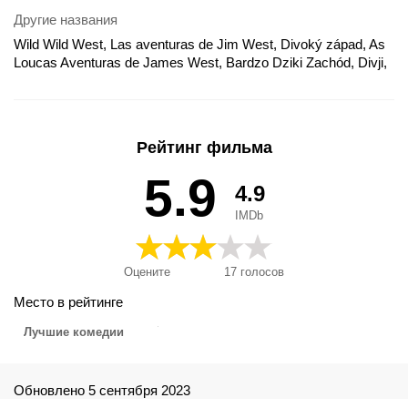
Другие названия
Wild Wild West, Las aventuras de Jim West, Divoký západ, As
Loucas Aventuras de James West, Bardzo Dziki Zachód, Divji,
divji zahod, Divlji divlji zapad, Divlji zapad, Divoký divoký západ,
Gharb-e Vahshi-ye Vahshi, Laukiniai Laukiniai Vakarai, Les
mystères de l'Ouest, Miền Tây Hoang Dã, Vahşi Vahşi Batı,
Wild Wild West - Mare nebunie în Vest, Wild Wild West - Vadiúj
Рейтинг фильма
vadnyugat, Wild Wild West: Las aventuras de Jim West, Дикий,
дикий Вест, Дикий, дикий Запад, Този див, див запад, वाइल्ड
5.9
4.9
वाइल्ड वेस्ट, ワイルド・ワイルド・ウエスト, 超智特務顯神通, 飆
風戰警, Дикий Дикий Вест
IMDb
Оцените
17
голосов
Место в рейтинге
Лучшие комедии
Обновлено 5 сентября 2023