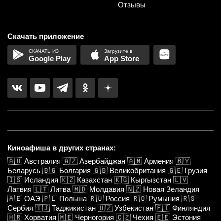
Отзывы
Скачать приложение
Google Play
App Store
Киноафиша в других странах:
🇦🇺
Австралия
🇦🇿
Азербайджан
🇦🇲
Армения
🇧🇾
Беларусь
🇧🇬
Болгария
🇬🇧
Великобритания
🇬🇪
Грузия
🇮🇸
Исландия
🇰🇿
Казахстан
🇰🇬
Кыргызстан
🇱🇻
Латвия
🇱🇹
Литва
🇲🇩
Молдавия
🇳🇿
Новая Зеландия
🇦🇪
ОАЭ
🇵🇱
Польша
🇷🇺
Россия
🇷🇴
Румыния
🇷🇸
Сербия
🇹🇯
Таджикистан
🇺🇿
Узбекистан
🇫🇮
Финляндия
🇭🇷
Хорватия
🇲🇪
Черногория
🇨🇿
Чехия
🇪🇪
Эстония