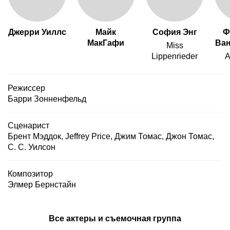
Джерри Уиллс
Майк
София Энг
Ф
МакГафи
Ван
Miss
Lippenrieder
A
Режиссер
Барри Зонненфельд
Сценарист
Брент Мэддок
,
Jeffrey Price
,
Джим Томас
,
Джон Томас
,
С. С. Уилсон
Композитор
Элмер Бернстайн
Все актеры и съемочная группа