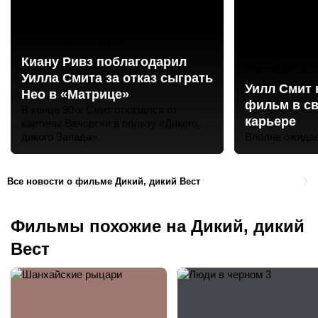
29 ноября 2021 13:26
Киану Ривз поблагодарил
4 октября 2021
Уилла Смита за отказ сыграть
Уилл Смит 
Нео в «Матрице»
фильм в св
В конце 90-х Смит отказался от
карьере
картины Вачовски в пользу «Дикого,
дикого Запада».
Вполне ожида
Все новости о фильме Дикий, дикий Вест
Фильмы похожие на Дикий, дикий
Вест