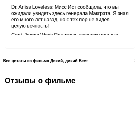
Dr. Arliss Loveless
Мисс Ист сообщила, что вы
ожидали увидеть здесь генерала Макгрэта. Я знал
его много лет назад, но с тех пор не видел —
целую вечность!
Capt. James West
Понимаю, человеку вашего
уровня трудно поддерживать связь даже с
ПОЛОВИНОЙ знакомых.
Dr. Arliss Loveless
Возможно, прекрасная мисс
Все цитаты из фильма Дикий, дикий Вест
Ист спасёт вас от того, чтобы быть РАБОМ своих
разочарований!
Отзывы о фильме
Capt. James West
Знаешь, красивые женщины —
то поддерживают, то резко ПОДРЫВАЮТ твои
силы!