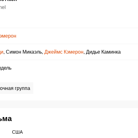
nel
эмерон
ди
,
Симон Микаэль
,
Джеймс Кэмерон
,
Дидье Каминка
идель
очная группа
ьма
США