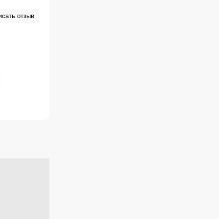
झूंट, トゥルー
gen
исать отзыв