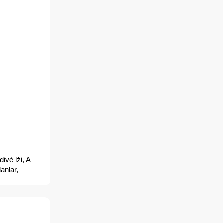
ivé lži, A
anlar,
hật, Melas
ie meli,
 løgner,
 True Lies :
жи,