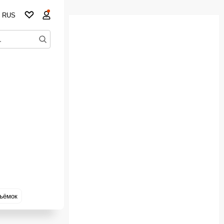
RUS
ъёмок