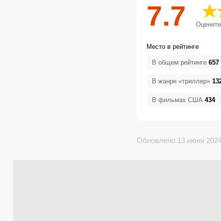
7.7
Оцените
Место в рейтинге
В общем рейтинге
657
В жанре «триллер»
13
В фильмах США
434
Обновлено 13 июня 202