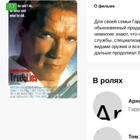
О фильме
7.7
Для своей семьи Гар
обыкновенный продав
немногие знают, что
службы, специализи
видами оружия и все
дальше продолжал б
похитили Гарри, а в
своему несчастью, д
не компьютерщик. и 
мускулистый Рембо в
В ролях
Арн
Гарр
Том