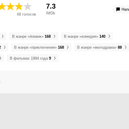
Истински лъжи, Правдива брехня, Правдивая ложь, सच्चा 
7.3
ライズ, 真实的谎言, 魔鬼大帝：真實謊言, True Lies Wahre Lue
Нап
IMDb
68
голосов
В жанре «боевик»
168
В жанре «комедия»
140
2
В жанре «приключения»
168
В жанре «мелодрама»
88
В фильмах 1994 года
9
4