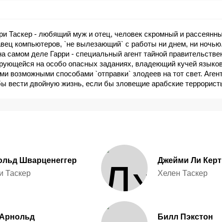
ри Таскер - любящий муж и отец, человек скромный и рассеянны
ец компьютеров, `не вылезающий` с работы ни днем, ни ночью
 на самом деле Гарри - специальный агент тайной правительстве
рующейся на особо опасных заданиях, владеющий кучей языков
ми возможными способами `отправки` злодеев на тот свет. Агент
ы вести двойную жизнь, если бы зловещие арабские террорист
месте с ним и его ничего не подозревающую жену Хелен. Но банд
аже не подозревали с кем связались. И Хелен узнала, что муж 
что она пятнадцать лет прожила с человеком, рядом с которым
ыглядит ребенком...
ольд Шварценеггер
Джейми Ли Керт
и Таскер
Хелен Таскер
 Арнольд
Билл Пэкстон