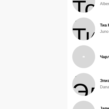
Albe
Тиа 
Juno
Чарл
Эли
Dana
Jame