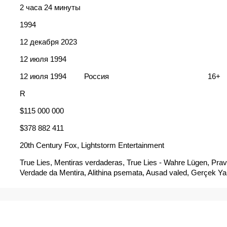
2 часа 24 минуты
1994
12 декабря 2023
12 июля 1994
12 июля 1994
Россия
16+
R
$115 000 000
$378 882 411
20th Century Fox, Lightstorm Entertainment
True Lies, Mentiras verdaderas, True Lies - Wahre Lügen, Pravd
Verdade da Mentira, Alithina psemata, Ausad valed, Gerçek Yal
Istinite laži, Két tűz között, Livsfarlig løgn, Lời Nói Dối Chân T
vardan tiesos, Mentiras arriesgadas, Minciuni adevarate, Paties
Pravdivé klamstvá, Prawdziwe kłamstwa, Resnicne lazi, Sanne
Tosi valheita, True Lies - Két tűz között, True lies - tosi valheita,
Le Caméléon, Vrai mensonge, Αληθινά ψέματα, Истините ла