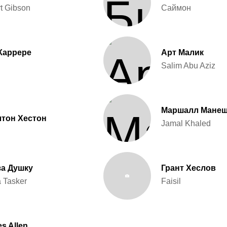
rt Gibson
Саймон
Каррере
Арт Малик
Salim Abu Aziz
Маршалл Мане
тон Хестон
Jamal Khaled
за Душку
Грант Хеслов
 Tasker
Faisil
s Allen