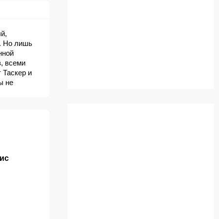
й,
. Но лишь
нной
, всеми
 Таскер и
ы не
иты, к
ее совсем
ис