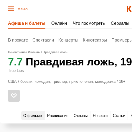
Меню
Афиша и билеты
Онлайн
Что посмотреть
Сериалы
В прокате
Спектакли
Концерты
Кинотеатры
Премьер
Киноафиша
Фильмы
Правдивая ложь
7.7
Правдивая ложь
, 1
True Lies
США / боевик, комедия, триллер, приключения, мелодрама / 18+
О фильме
Расписание
Отзывы
Новости
Статьи