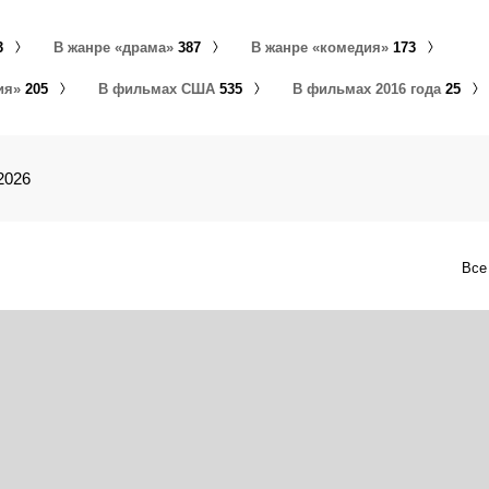
3
В жанре «драма»
387
В жанре «комедия»
173
ия»
205
В фильмах США
535
В фильмах 2016 года
25
2026
Все