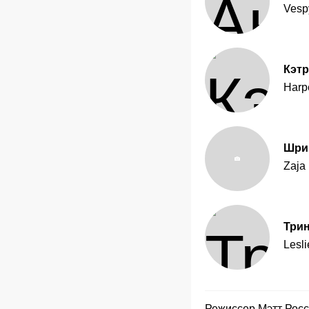
Vesp
Кэтр
Harp
Шри
Zaja
Три
Lesli
Режиссер
Мэтт Росс