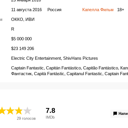
11 августа 2016
Россия
Капелла Фильм
18+
ьм
ОККО
, ИВИ
R
$5 000 000
$23 149 206
Electric City Entertainment, ShivHans Pictures
Captain Fantastic, Capitán Fantástico, Capitão Fantástico, Ка
Фантастик, Capità Fantàstic, Capitanul Fantastic, Captain Fant
Einmal Wildnis und zurück, Captain Fantastic - en annorlunda 
Captain Fantastic: Einmal Wildnis und zurück, Captain Fantasti
ualmindelig far, Kapetan fantastični, Kapitan Fantastični, Kapta
Kapteinis Fantastika, Kapten Fantastiline, Šaunusis kapitonas
be taisyklių, Tohle je náš svět, Toto je náš svet, Une vie fantast
Капітан Фантастік, كابتن فانتاستيك, はじまりへの旅, 神奇大隊長, 神奇队
7.8
长, Captain Fantastic - en ualmindelig far, 神奇虎爸
Напи
IMDb
29
голосов