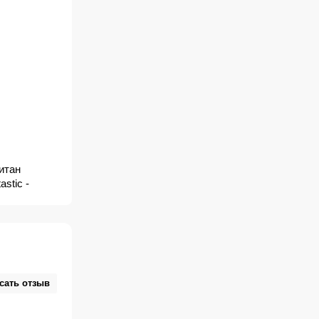
питан
astic -
pappa,
c: en
n Fantastik,
: gyvenimas
ique,
сать отзыв