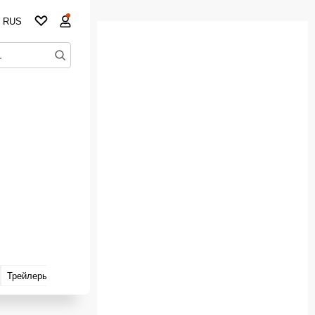
RUS
Трейлеры
Похожие
Цитаты
Места съёмок