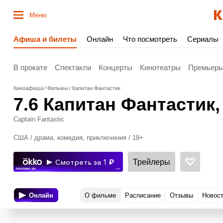
Меню
Афиша и билеты
Онлайн
Что посмотреть
Сериалы
В прокате
Спектакли
Концерты
Кинотеатры
Премьер
Киноафиша
Фильмы
Капитан Фантастик
7.6
Капитан Фантастик
Captain Fantastic
США / драма, комедия, приключения / 18+
Трейлеры
Смотреть за 1
РЕКЛАМА 18+
•••
Онлайн
О фильме
Расписание
Отзывы
Новос