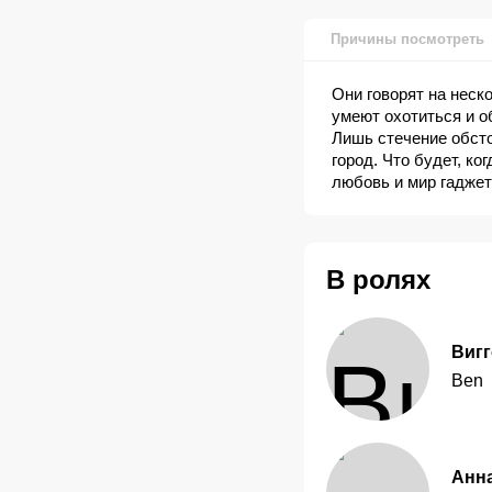
Причины посмотреть
Они говорят на неск
умеют охотиться и о
Лишь стечение обсто
город. Что будет, ко
любовь и мир гаджет
В ролях
Вигг
Ben
Анн