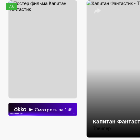
7.6
Смотреть за 1
РЕКЛАМА 18+
•••
Капитан Фантас
Трейлер