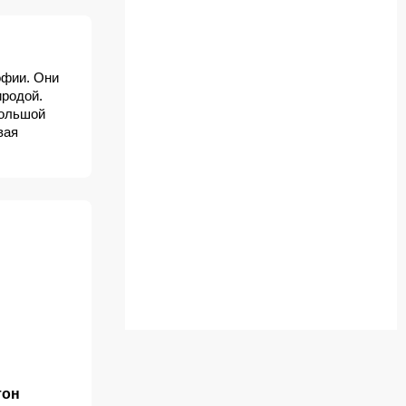
офии. Они
иродой.
большой
вая
тон