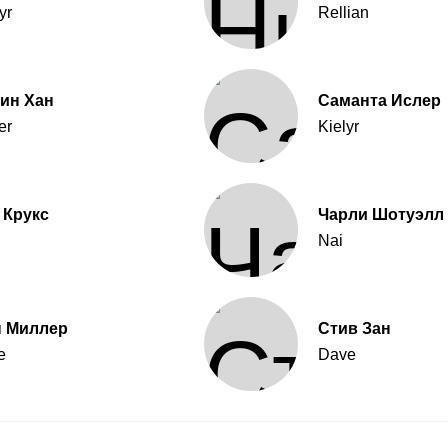
yr
Rellian
ин Хан
Саманта Ислер
er
Kielyr
 Крукс
Чарли Шотуэлл
Nai
н Миллер
Стив Зан
e
Dave