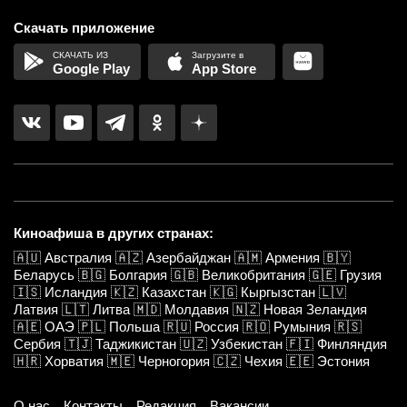
Скачать приложение
Google Play
App Store
Киноафиша в других странах:
🇦🇺
Австралия
🇦🇿
Азербайджан
🇦🇲
Армения
🇧🇾
Беларусь
🇧🇬
Болгария
🇬🇧
Великобритания
🇬🇪
Грузия
🇮🇸
Исландия
🇰🇿
Казахстан
🇰🇬
Кыргызстан
🇱🇻
Латвия
🇱🇹
Литва
🇲🇩
Молдавия
🇳🇿
Новая Зеландия
🇦🇪
ОАЭ
🇵🇱
Польша
🇷🇺
Россия
🇷🇴
Румыния
🇷🇸
Сербия
🇹🇯
Таджикистан
🇺🇿
Узбекистан
🇫🇮
Финляндия
🇭🇷
Хорватия
🇲🇪
Черногория
🇨🇿
Чехия
🇪🇪
Эстония
О нас
Контакты
Редакция
Вакансии