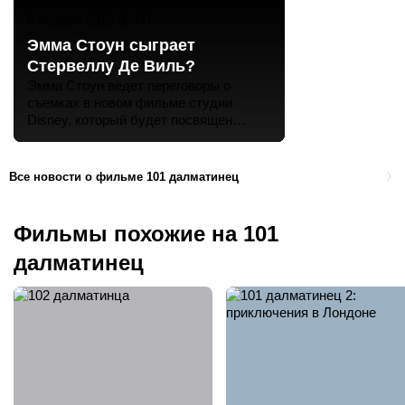
8 января 2016 00:00
Эмма Стоун сыграет
Стервеллу Де Виль?
Эмма Стоун ведет переговоры о
съемках в новом фильме студии
Disney, который будет посвящен
биографии знаменитой злодейки из
мультфильма «101 далматинец»
Стервелле Де Виль (ранее ее имя
Все новости о фильме 101 далматинец
Фильмы похожие на 101
далматинец