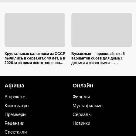
Хрустальные салатники из СССР
Бумажные — прошлый век: 5
пылились в сервантах 40 лет, а в
вариантов обоев для дома с
2026-м за ними охотятся: снова в
детьми и животными —
моде и дорожают
царапины и фломастеры им
нипочём
Афиша
Онлайн
В прокате
Фильмы
Кинотеатры
Мультфильмы
Премьеры
Сериалы
Рецензии
Новинки
Спектакли