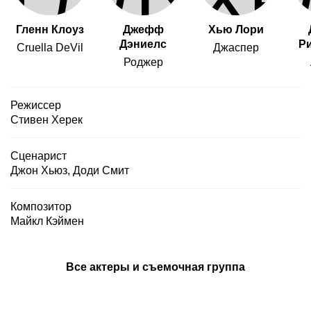
Гленн Клоуз
Джефф
Хью Лори
Дэниелс
Р
Cruella DeVil
Джаспер
Роджер
Режиссер
Стивен Херек
Сценарист
Джон Хьюз
,
Доди Смит
Композитор
Майкл Кэймен
Все актеры и съемочная группа