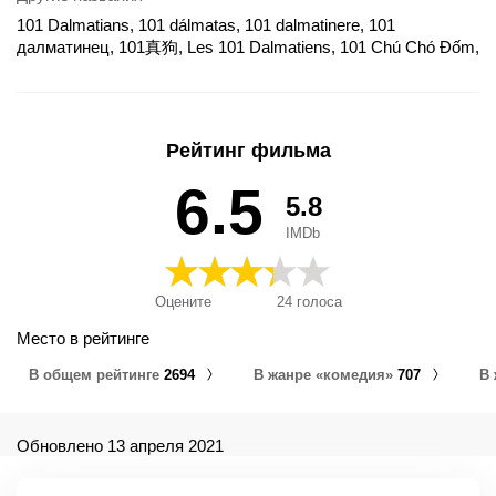
101 Dalmatians, 101 dálmatas, 101 dalmatinere, 101
далматинец, 101真狗, Les 101 Dalmatiens, 101 Chú Chó Đốm,
101 dalmaatsia koera, 101 Dalmācietis, 101 Dalmaçyalı, 101
dálmatas (¡Más vivos que nunca!), 101 Dálmatas Desta Vez a
Magia é Real, 101 dálmatas: ¡Ahora la magia es real!, 101
Dálmatas: O Filme, 101 dalmatialaista, 101 dalmatialaista - Aitoa
Рейтинг фильма
koiranelämää, 101 Dalmatialaista -Aitoa koiranelämää, 101
dalmatin, 101 dalmatinac, 101 dalmatinas, 101 dalmatinec, 101
6.5
5.8
dalmatiner, 101 dalmatiner - Äkta hundliv, 101 dalmatinere i
levende live, 101 dalmatinů, 101 dalmatiyalı, 101
IMDb
dalmatyńczyków, 101 Echte Dalmatiërs, 101 kiskutya, 101
далматинац, 101 далматинець, 101 Далматинци, 101
далматиялық, 101 دالميشنز, La carica dei 101 - Questa volta la
Оцените
24
голоса
magia è vera, Ta 101 skylia tis Dalmatias olozontana, Τα 101
σκυλιά της Δαλματίας, Τα 101 σκυλιά της Δαλματίας,
Место в рейтинге
ολοζώντανα, Disney's 101 Dalmatians, 101 Dalmatiner –
В общем рейтинге
2694
В жанре «комедия»
707
В
Diesmal sind die Hunde echt, 101 Dálmatas: Ahora la Magia es
Real!, על כלבים וגנבים 2
Обновлено 13 апреля 2021