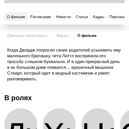
О фильме
Расписание
Новости
Статьи
Кадры
Персоны
Причины посмотреть
Факты
О фильме
Когда Джордж попросил своих родителей усыновить ему
маленького братишку, чета Литтл восприняла его
просьбу слишком буквально. И в один прекрасный день
в их большом доме появился… крошечный мышонок
Стюарт, который одет в модный костюмчик и умеет
разговаривать.
С этого момента начинаются непредсказуемые,
веселые, а иногда и опасные приключения Стюарта
В ролях
Литтла. За малышом охотятся все коты в округе, его
похищают мошенники, и чтобы вернуться домой, новому
члену семьи придется стать настоящим героем.