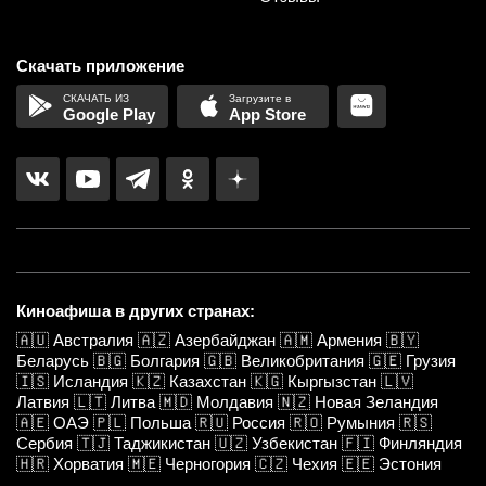
Скачать приложение
Google Play
App Store
Киноафиша в других странах:
🇦🇺
Австралия
🇦🇿
Азербайджан
🇦🇲
Армения
🇧🇾
Беларусь
🇧🇬
Болгария
🇬🇧
Великобритания
🇬🇪
Грузия
🇮🇸
Исландия
🇰🇿
Казахстан
🇰🇬
Кыргызстан
🇱🇻
Латвия
🇱🇹
Литва
🇲🇩
Молдавия
🇳🇿
Новая Зеландия
🇦🇪
ОАЭ
🇵🇱
Польша
🇷🇺
Россия
🇷🇴
Румыния
🇷🇸
Сербия
🇹🇯
Таджикистан
🇺🇿
Узбекистан
🇫🇮
Финляндия
🇭🇷
Хорватия
🇲🇪
Черногория
🇨🇿
Чехия
🇪🇪
Эстония