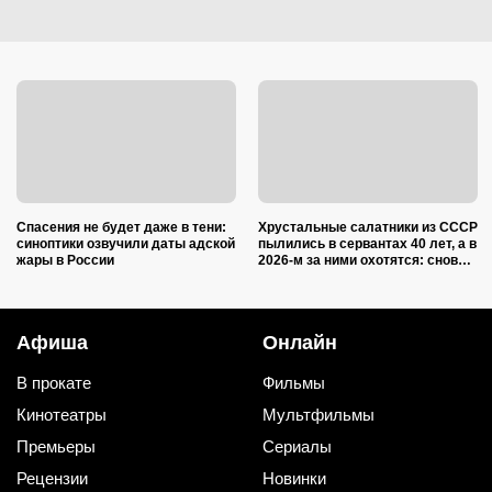
Спасения не будет даже в тени:
Хрустальные салатники из СССР
синоптики озвучили даты адской
пылились в сервантах 40 лет, а в
жары в России
2026-м за ними охотятся: снова в
моде и дорожают
Афиша
Онлайн
В прокате
Фильмы
Кинотеатры
Мультфильмы
Премьеры
Сериалы
Рецензии
Новинки