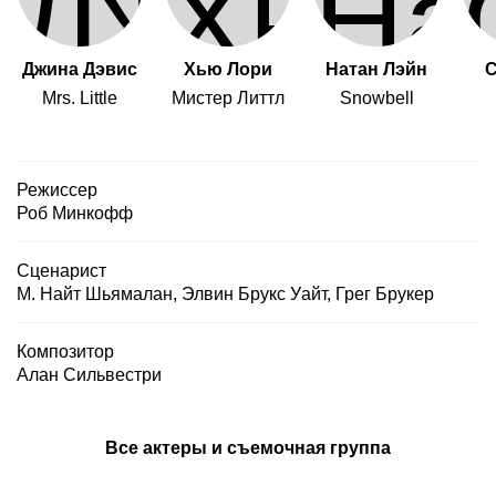
Джина Дэвис
Хью Лори
Натан Лэйн
С
Mrs. Little
Мистер Литтл
Snowbell
Режиссер
Роб Минкофф
Сценарист
М. Найт Шьямалан
,
Элвин Брукс Уайт
,
Грег Брукер
Композитор
Алан Сильвестри
Все актеры и съемочная группа