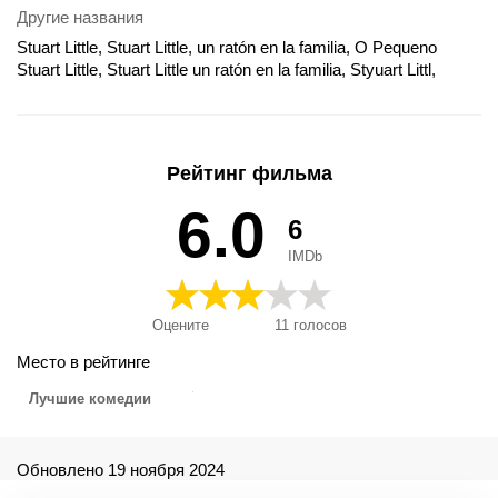
Другие названия
Stuart Little, Stuart Little, un ratón en la familia, O Pequeno
Stuart Little, Stuart Little un ratón en la familia, Styuart Littl,
Стюарт Литтл, Chú Chuột Siêu Quậy, Hiireke nimega Stuart
Little, Küçük Kardeşim, Mazais Stjuarts, Misek Stuart Little,
Myšák Stuart Little, Myšiak Stuart Little, Peliukas Stiuartas Litlis,
Petit Stuart, Soricelul familiei, Stuart Little - Pieni suuri hiiri,
Рейтинг фильма
Stuart Little - Un topolino in gamba, Stuart Little, kisegér, Stuart
Little, o pontiko-mikroulis, Stuart Little, o pontikomikroulis, Stuart
6.0
6
Mali, Stuart Malutki, Ο ποντικομικρούλης, Стјуарт Литл,
Стюарт Литъл, Стюарт Літтл, छोटा स्टुअर्ट, छोटे मियाँ, स्टुअर्ट लिटिल,
IMDb
スチュアート・リトル, 一家之鼠, 一家之鼠小史都华, 一家之鼠
超力仔, Stjuart Mali Mis 01
Оцените
11
голосов
Место в рейтинге
Лучшие комедии
Обновлено 19 ноября 2024