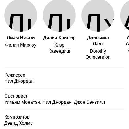
Лиам Нисон
Диана Крюгер
Джессика
Лэнг
А
Филип Марлоу
Клэр
Кавендиш
Dorothy
Quincannon
Режиссер
Нил Джордан
Сценарист
Уильям Монахэн
,
Нил Джордан
,
Джон Бэнвилл
Композитор
Дэвид Холмс