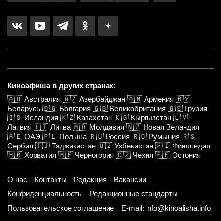
Киноафиша в других странах:
🇦🇺
Австралия
🇦🇿
Азербайджан
🇦🇲
Армения
🇧🇾
Беларусь
🇧🇬
Болгария
🇬🇧
Великобритания
🇬🇪
Грузия
🇮🇸
Исландия
🇰🇿
Казахстан
🇰🇬
Кыргызстан
🇱🇻
Латвия
🇱🇹
Литва
🇲🇩
Молдавия
🇳🇿
Новая Зеландия
🇦🇪
ОАЭ
🇵🇱
Польша
🇷🇺
Россия
🇷🇴
Румыния
🇷🇸
Сербия
🇹🇯
Таджикистан
🇺🇿
Узбекистан
🇫🇮
Финляндия
🇭🇷
Хорватия
🇲🇪
Черногория
🇨🇿
Чехия
🇪🇪
Эстония
О нас
Контакты
Редакция
Вакансии
Конфиденциальность
Редакционные стандарты
Пользовательское соглашение
E-mail: info@kinoafisha.info