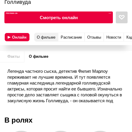
Голливуда
РЕКЛАМА 18+
•••
Смотреть онлайн
Онлайн
О фильме
Расписание
Отзывы
Новости
Ка
Факты
О фильме
Легенда частного сыска, детектив Филип Марлоу
переживает не лучшие времена. И тут появляется
гламурная наследница легендарной голливудской
актрисы, которая просит найти ее бывшего. Изначально
простое дело заставляет сыщика с головой окунуться в
закулисную жизнь Голливуда, - он оказывается под
перекрестным огнем кинодивы и ее амбициозной
дочки. Но поиск возлюбленного взбалмошной
блондинки оказывается лишь малой частью большой
В ролях
загадки.