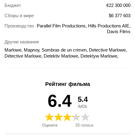
Бюджет
€22 300 000
Сборы в мире
$6 377 603
Производство
Parallel Film Productions, Hills Productions AIE,
Davis Films
Другие названия
Marlowe, Марлоу, Sombras de un crimen, Detective Marlowe,
Détective Marlowe, Detektiv Marlowe, Detektyw Marlowe,
Marlou, Marlowe: O Caso da Loira Misteriosa, Sombras de um
Crime, Ta'aloumat Ha'Blondinit Shkhorat Ha'Ei'na'yim, Ντετέκτιβ
Μάρλοου, Детектив Марлоу, 말로, 丑闻喋血, 探偵マーロウ, 神
探营救, 马洛, מארלו, מרלו
Рейтинг фильма
6.4
5.4
IMDb
Оцените
33
голоса