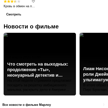
Кровь в обмен на пыль
Смотреть
Новости о фильме
10 марта 2023 15:00
22 февраля 20
Что смотреть на выходных:
Лиам Нисон
продолжение «Ты»,
роли Джейм
неонуарный детектив и
ультимату
«Знакомство родителей»
На этой неделе стриминги предлагают
посадить за решетку амбициозного
В итоге образ 
маньяка, раскрыть дело в Америке
Пирс Броснан.
1930-х и разобраться в чувствах к
бывшим возлюбленным.
Все новости о фильме Марлоу