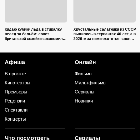
Кидаю кубики льда в стиралку
Хрустальные салатники из СССР
вслед за бельём: совет
пылились в сервантах 40 лет, а в
британской хозяйки сэкономил
2026-м за ними охотятся: снова в
кучу времени (и немного денег)
моде и дорожают
Афиша
Онлайн
В прокате
Фильмы
Кинотеатры
Мультфильмы
Премьеры
Сериалы
Рецензии
Новинки
Спектакли
Концерты
Что посмотреть
Сериалы