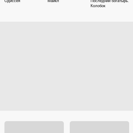
Одиссея
Майкл
Последний богатырь.
Колобок