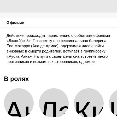
О фильме
Действие происходит параллельно с событиями фильма
«Джон Уик 3». По сюжету профессиональная балерина
Ева Макарро (Ана де Армас), одержимая идеей найти
виновных в смерти родителей, вступает в группировку
«Руска Рома». На пути к своей цели она встретит много
противников и возможных сторонников, одним из
которых станет Джон Уик — легендарный киллер,
известный в преступном мире под псевдонимом Баба-
яга.
В ролях