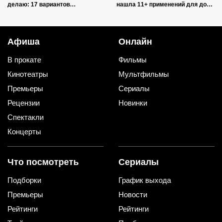
делаю: 17 вариантов
нашла 11+ применений для дома
использования в квартире и на
и дачи, и ни одно не связано с
даче
уборкой
Афиша
Онлайн
В прокате
Фильмы
Кинотеатры
Мультфильмы
Премьеры
Сериалы
Рецензии
Новинки
Спектакли
Концерты
Что посмотреть
Сериалы
Подборки
График выхода
Премьеры
Новости
Рейтинги
Рейтинги