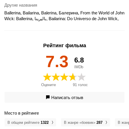
Другие названия
Ballerina, Bailarina, Balerina, Балерина, From the World of John
Wick: Ballerina, باليرينا, Bailarina: Do Universo de John Wick,
Baleriin, Balerína, Balerīna, Balerinë, Ballerina. Z uniwersum
Johna Wicka, Ballerine, John Wick: Ballerina, The John Wick
Universe: Ballerina's Revenge, Từ Vũ Trụ John Wick: Ballerina,
بالرین, بالرینا, จักรวาลของจอห์น วิค: บัลเลรินา แค้นกว่านรก, 발레
Рейтинг фильма
리나, バレリーナ:The World of John Wick, 捍衛任務：復仇芭
蕾, 殺神John Wick之芭蕾殺姬, 疾速追杀：芭蕾杀姬, John Wick
7.3
6.8
Presents: Ballerina, Ballerina : De l'univers de John Wick, De
l'Univers de John Wick : Ballerina, John Wicki maailmast:
IMDb
Baleriin, Balerin, John Wick - Ballerina - From the World of John
Wick, バレリーナ, Ballerina: From the World of John Wick, John
Wick Dünyasından Ballerina
Оцените
91
голос
Написать отзыв
Место в рейтинге
В общем рейтинге
1322
В жанре «боевик»
287
В жан