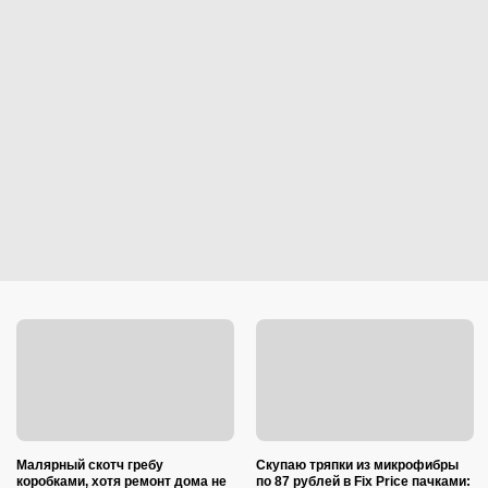
Малярный скотч гребу
Скупаю тряпки из микрофибры
коробками, хотя ремонт дома не
по 87 рублей в Fix Price пачками: