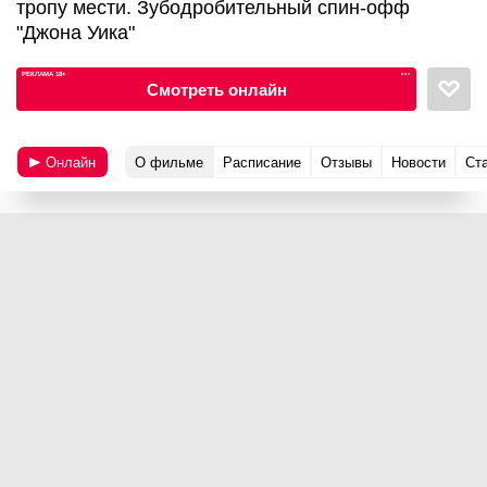
тропу мести. Зубодробительный спин-офф
"Джона Уика"
РЕКЛАМА 18+
•••
Смотреть онлайн
Онлайн
О фильме
Расписание
Отзывы
Новости
Ст