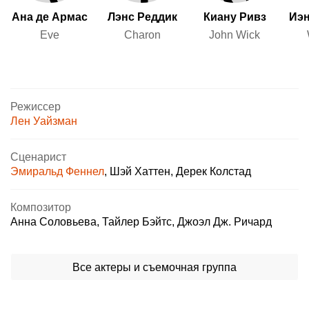
Ана де Армас
Лэнс Реддик
Киану Ривз
Иэ
Eve
Charon
John Wick
Режиссер
Лен Уайзман
Сценарист
Эмиральд Феннел
,
Шэй Хаттен
,
Дерек Колстад
Композитор
Анна Соловьева
,
Тайлер Бэйтс
,
Джоэл Дж. Ричард
Все актеры и съемочная группа