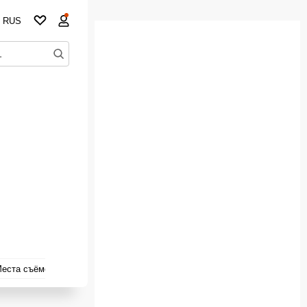
RUS
еста съёмок