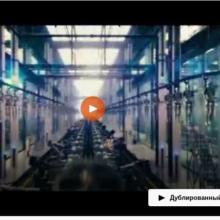
Дублированный
лер