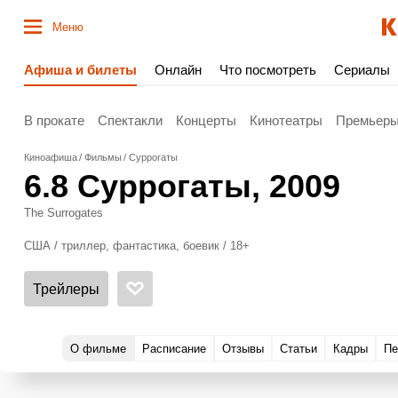
Меню
Афиша и билеты
Онлайн
Что посмотреть
Сериалы
В прокате
Спектакли
Концерты
Кинотеатры
Премьер
Киноафиша
Фильмы
Суррогаты
6.8
Суррогаты
, 2009
The Surrogates
США / триллер, фантастика, боевик / 18+
Трейлеры
О фильме
Расписание
Отзывы
Статьи
Кадры
Пе