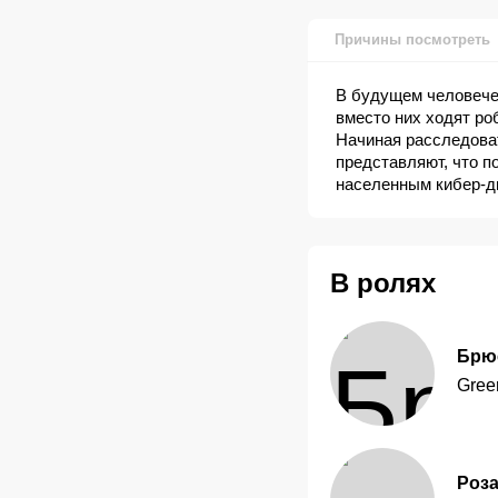
Причины посмотреть
В будущем человечес
вместо них ходят ро
Начиная расследоват
представляют, что п
населенным кибер-д
В ролях
Брю
Gree
Роз