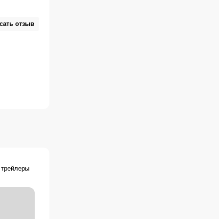
로게이트, Замінники, המחליפים
сать отзыв
 трейлеры