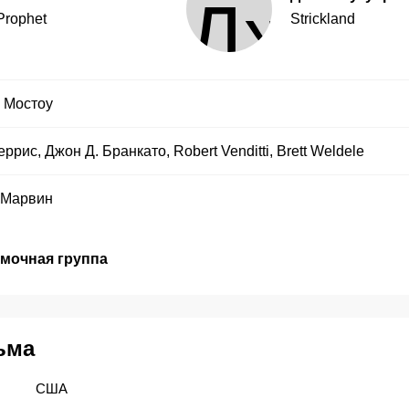
Prophet
Strickland
 Мостоу
еррис
,
Джон Д. Бранкато
,
Robert Venditti
,
Brett Weldele
 Марвин
емочная группа
ьма
США