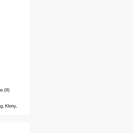
 (II)
g, Klony,
bstitutos,
tes - Mein
us,
, 未来战警, 獵