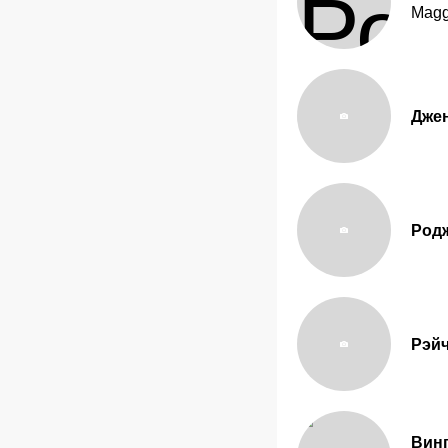
Magg
Дже
Родж
Рэйч
Вин