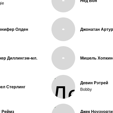
Нед Вон
ie
ннифер Олден
Джонатан Арту
ер Диллингэм-мл.
Мишель Хопкин
Девин Рэтрей
ел Стерлинг
Bobby
г Реймз
Джек Ноузуорти