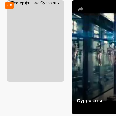
6.8
Суррогаты
Дублированный трей