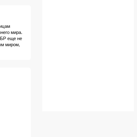
лицам
него мира.
ФБР еще не
ым миром,