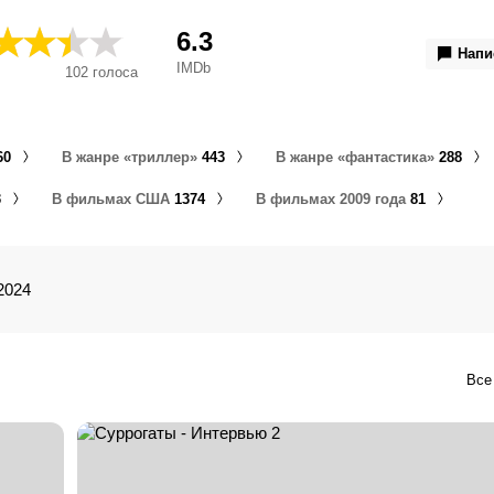
殺代理人, 偽能叛變, 猎杀代理人, 써
6.3
Напи
IMDb
102
голоса
60
В жанре «триллер»
443
В жанре «фантастика»
288
3
В фильмах США
1374
В фильмах 2009 года
81
2024
Все