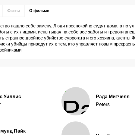
Факты
О фильме
тво нашло себе замену. Люди преспокойно сидят дома, а по у
боты с их лицами, испытывая на себе все заботы и тревоги внеш
ь странное двойное убийство суррогата и его хозяина, агенты 
оиски убийцы приведут их к тем, кто управляет новым прекрасн
войниками.
с Уиллис
Рада Митчелл
r
Peters
амунд Пайк