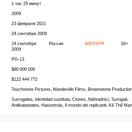
1 час 25 минут
2009
23 февраля 2021
24 сентября 2009
24 сентября
Россия
WDSSPR
16+
2009
PG-13
$80 000 000
$122 444 772
Touchstone Pictures, Mandeville Films, Brownstone Productions
Surrogates, Identidad sustituta, Clones, Náhradníci, Surogati,
Antikatastates, Hasonmás, Il mondo dei replicanti, Kẻ Thế Mạn
Los sustitutos, Los sustitutos (Surrogates), Nadomestki, Os Su
Substitutos, Suretler, Surogaci, Surogāti, Surrogaadid, Surroga
zweites Ich, Surrogates - sijaisrobotit, Svetimas kunas, Vicario
Αντικαταστάτες, Двойници, Клони, Суррогаты, サロゲート