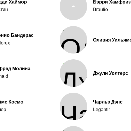
дди Хаймор
Бэрри Хамфриз
тин
Braulio
онио Бандерас
Оливия Уильям
lorex
фред Молина
Джули Уолтерс
nald
ймс Космо
Чарльз Дэнс
чер
Legantir