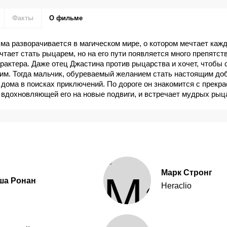
Факты
О фильме
а разворачивается в магическом мире, о котором мечтает каж
чтает стать рыцарем, но на его пути появляется много препятст
рактера. Даже отец Джастина против рыцарства и хочет, чтобы 
м. Тогда мальчик, обуреваемый желанием стать настоящим до
 дома в поисках приключений. По дороге он знакомится с прекр
вдохновляющей его на новые подвиги, и встречает мудрых рыц
е обучают его рыцарскому мастерству. Но хватит ли Джастину 
обы справиться с угрозой, которая нависла над его Королевство
ть все препятствия и достичь своей мечты?
Марк Стронг
ша Ронан
Heraclio