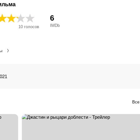
et la Légende des chevaliers, Justin ha'gibor, Justin ja vaprad rü
ильма
och de tappra riddarna, Justin si cavalerii, Justin và Hiệp Sĩ 
Justin y la espada del valor, Justin, a hős lovag, Justus ja urheat
6
Kahraman Şövalye Justin, Narsusis riteris Justinas, Rysiek Lw
IMDb
10
голосов
Τζάστιν και οι γενναίοι ιππότες, Джастин и рыцари доблести
лицарі доблесті, ジャスティンと勇気の騎士の物語, 天平与
天平与剑, 賈斯汀出任務, 铁剑骑勇, 驯龙骑士, Justin el caballero v
Justin y la espada de valor, 渣斯汀大任務, 저스틴, Justin y los 
мы
del Valor
021
Все