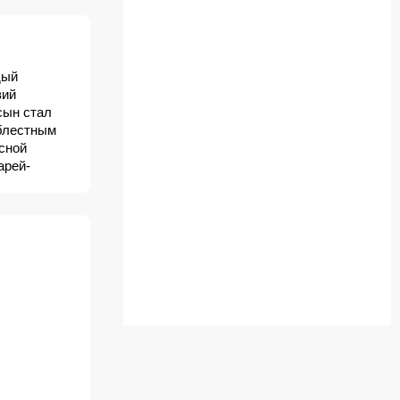
дый
вий
сын стал
блестным
асной
арей-
полученных
м? Сумеет