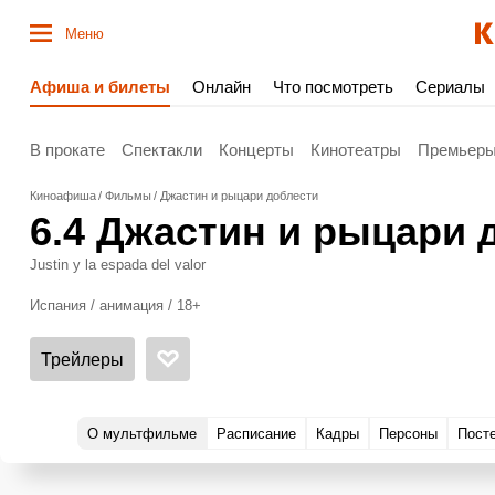
Меню
Афиша и билеты
Онлайн
Что посмотреть
Сериалы
В прокате
Спектакли
Концерты
Кинотеатры
Премьер
Киноафиша
Фильмы
Джастин и рыцари доблести
6.4
Джастин и рыцари 
Justin y la espada del valor
Испания / анимация / 18+
Трейлеры
О мультфильме
Расписание
Кадры
Персоны
Пост