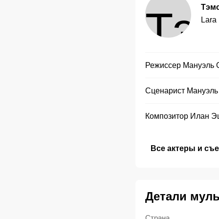
Тэмс
Lara
Режиссер
Мануэль 
Сценарист
Мануэль
Композитор
Илан Э
Все актеры и съ
Детали мул
Страна