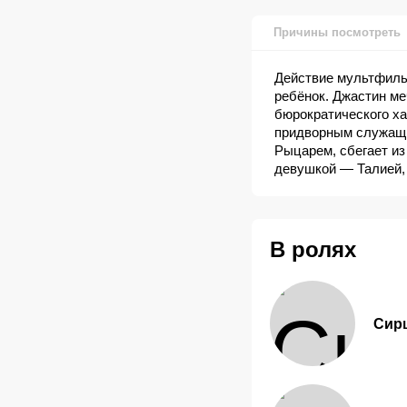
Причины посмотреть
Действие мультфильм
ребёнок. Джастин ме
бюрократического ха
придворным служащи
Рыцарем, сбегает из
девушкой — Талией, 
наставников, которы
знаний для того, чт
ли мальчик преодоле
В ролях
Сир