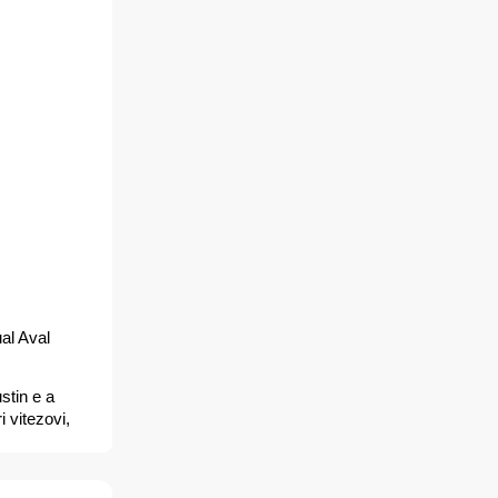
al Aval
ustin e a
 vitezovi,
ridders,
ij in
rosi, Justin