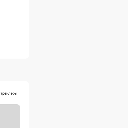
ütlid, Justin
Quả Cảm,
 ritarit,
ie Serce,
, Джастін та
剑, 戈洛尔：
aliente,
Caballeros
 трейлеры