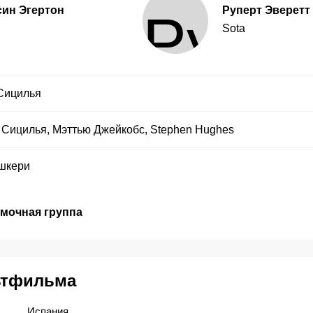
ин Эгертон
Руперт Эверетт
Sota
Сицилья
 Сицилья
,
Мэттью Джейкобс
,
Stephen Hughes
шкери
емочная группа
ьтфильма
Испания