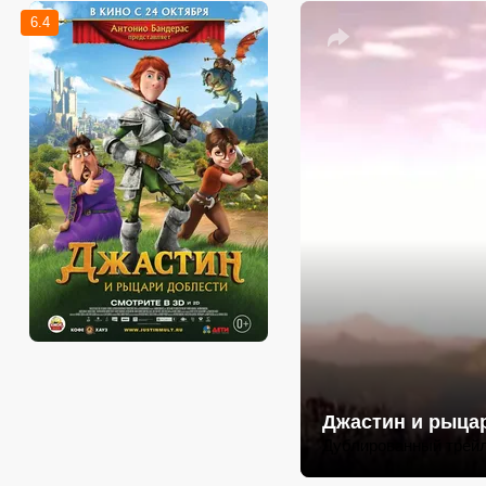
6.4
Джастин и рыца
Дублированный трей