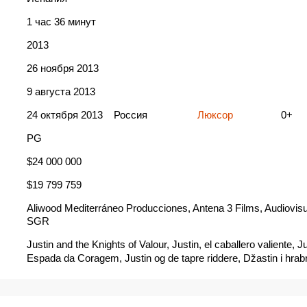
1 час 36 минут
2013
26 ноября 2013
9 августа 2013
24 октября 2013
Россия
Люксор
0+
PG
$24 000 000
$19 799 759
Aliwood Mediterráneo Producciones, Antena 3 Films, Audiovisu
SGR
Justin and the Knights of Valour, Justin, el caballero valiente, J
Espada da Coragem, Justin og de tapre riddere, Džastin i hrabri
Džastins un drosmes bruņinieki, Jasper & Julia en de dappere 
Jasutin to yûki no kishi no monogatari, Juraj i hrabri vitezovi, Jur
pogumni vitezi, Justin - Völlig verrittert!, Justin e i cavalieri valo