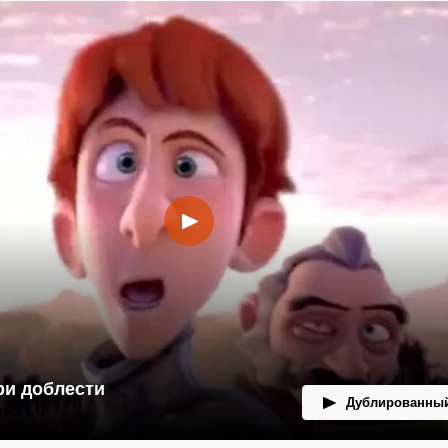
ри доблести
Дублированный
лер