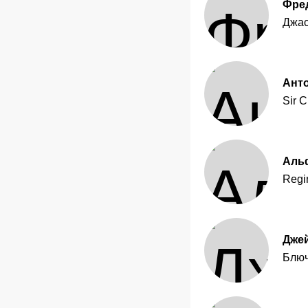
Фре
Джас
Ант
Sir C
Аль
Regi
Дже
Блю