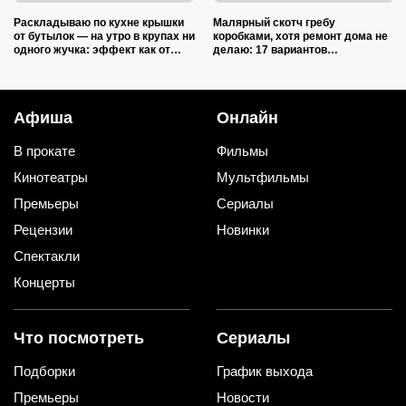
Раскладываю по кухне крышки
Малярный скотч гребу
от бутылок — на утро в крупах ни
коробками, хотя ремонт дома не
одного жучка: эффект как от
делаю: 17 вариантов
дорогой отравы
использования в квартире и на
даче
Афиша
Онлайн
В прокате
Фильмы
Кинотеатры
Мультфильмы
Премьеры
Сериалы
Рецензии
Новинки
Спектакли
Концерты
Что посмотреть
Сериалы
Подборки
График выхода
Премьеры
Новости