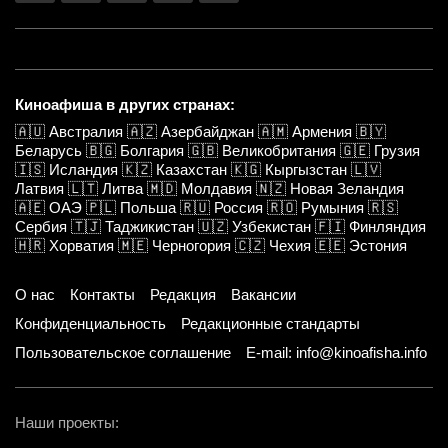
Киноафиша в других странах:
🇦🇺
Австралия
🇦🇿
Азербайджан
🇦🇲
Армения
🇧🇾
Беларусь
🇧🇬
Болгария
🇬🇧
Великобритания
🇬🇪
Грузия
🇮🇸
Исландия
🇰🇿
Казахстан
🇰🇬
Кыргызстан
🇱🇻
Латвия
🇱🇹
Литва
🇲🇩
Молдавия
🇳🇿
Новая Зеландия
🇦🇪
ОАЭ
🇵🇱
Польша
🇷🇺
Россия
🇷🇴
Румыния
🇷🇸
Сербия
🇹🇯
Таджикистан
🇺🇿
Узбекистан
🇫🇮
Финляндия
🇭🇷
Хорватия
🇲🇪
Черногория
🇨🇿
Чехия
🇪🇪
Эстония
О нас
Контакты
Редакция
Вакансии
Конфиденциальность
Редакционные стандарты
Пользовательское соглашение
E-mail: info@kinoafisha.info
Наши проекты: