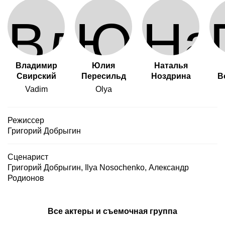
Владимир
Юлия
Наталья
Свирский
Пересильд
Ноздрина
В
Vadim
Olya
Режиссер
Григорий Добрыгин
Сценарист
Григорий Добрыгин
,
Ilya Nosochenko
,
Александр
Родионов
Все актеры и съемочная группа