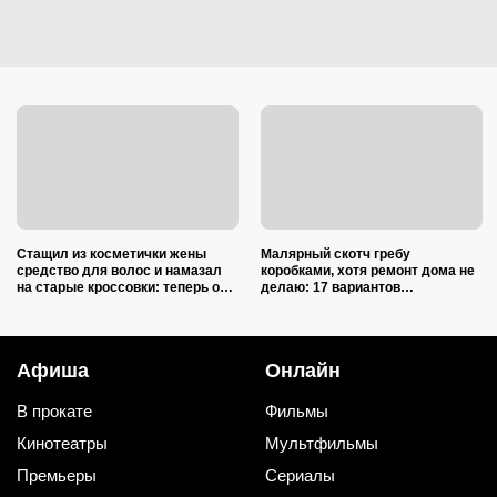
Стащил из косметички жены
Малярный скотч гребу
средство для волос и намазал
коробками, хотя ремонт дома не
на старые кроссовки: теперь они
делаю: 17 вариантов
белее альпийских снегов
использования в квартире и на
даче
Афиша
Онлайн
В прокате
Фильмы
Кинотеатры
Мультфильмы
Премьеры
Сериалы