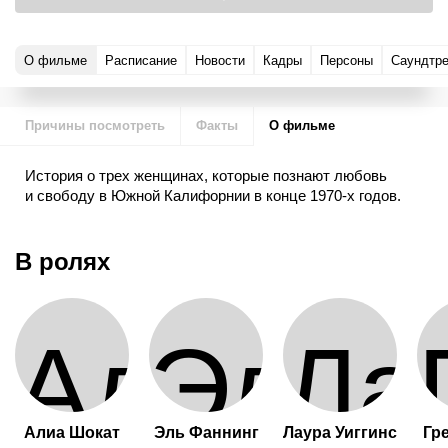
О фильме
Расписание
Новости
Кадры
Персоны
Саундтре
Причины посмотреть
Факты
О фильме
История о трех женщинах, которые познают любовь
и свободу в Южной Калифорнии в конце 1970-х годов.
В ролях
Алиа Шокат
Эль Фаннинг
Лаура Уиггинс
Гр