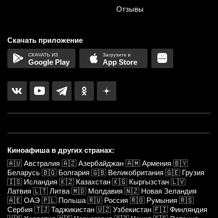
Отзывы
Скачать приложение
Google Play
App Store
Киноафиша в других странах:
🇦🇺
Австралия
🇦🇿
Азербайджан
🇦🇲
Армения
🇧🇾
Беларусь
🇧🇬
Болгария
🇬🇧
Великобритания
🇬🇪
Грузия
🇮🇸
Исландия
🇰🇿
Казахстан
🇰🇬
Кыргызстан
🇱🇻
Латвия
🇱🇹
Литва
🇲🇩
Молдавия
🇳🇿
Новая Зеландия
🇦🇪
ОАЭ
🇵🇱
Польша
🇷🇺
Россия
🇷🇴
Румыния
🇷🇸
Сербия
🇹🇯
Таджикистан
🇺🇿
Узбекистан
🇫🇮
Финляндия