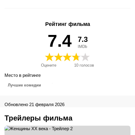
sievietes, 20. sajandi naised, 20'inci Yüzyıl Kadınları, 20センチ
ュリー・ウーマン, Alletiders kvinder, Femeile secolului 20,
Femeile secolului XX, Huszadik századi nők, Katapliktikes
gynaikes, Kobiety i XX wiek, Le donne della mia vita, Les
Рейтинг фильма
femmes du 20e siècle, Moderne kvinner, Mulheres do Século
20, Mulheres do Século XX, Neshot ha'me'ah ha-20, Phụ Nữ
7.4
7.3
Thế Kỷ 20, Vuosisadan naiset, XX amziaus moterys,
Καταπληκτικές γυναίκες, Жените на 20-и век, Женщины ХХ
IMDb
века, 二十世紀的她們, 二十世纪女人, 우리의 20세기
Оцените
10
голосов
Место в рейтинге
Лучшие комедии
Обновлено 21 февраля 2026
Трейлеры фильма