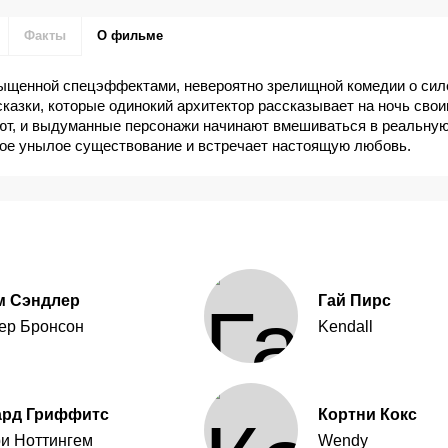
Факты
О фильме
ыщенной спецэффектами, невероятно зрелищной комедии о сил
сказки, которые одинокий архитектор рассказывает на ночь сво
ют, и выдуманные персонажи начинают вмешиваться в реальную
ое унылое существование и встречает настоящую любовь.
м Сэндлер
Гай Пирс
ер Бронсон
Kendall
ард Гриффитс
Кортни Кокс
и Ноттингем
Wendy