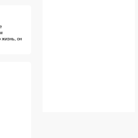
е
им
 жизнь, он