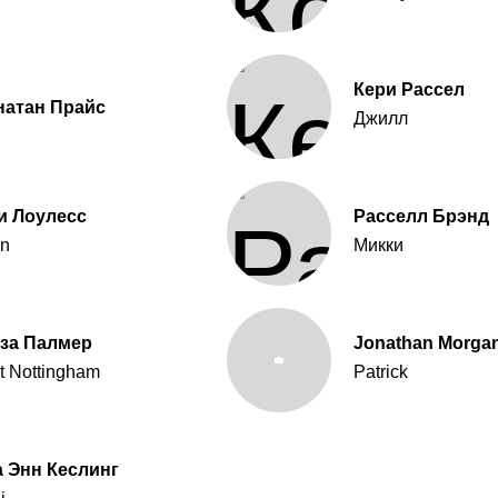
Кери Рассел
натан Прайс
Джилл
и Лоулесс
Расселл Брэнд
n
Микки
за Палмер
Jonathan Morgan
et Nottingham
Patrick
 Энн Кеслинг