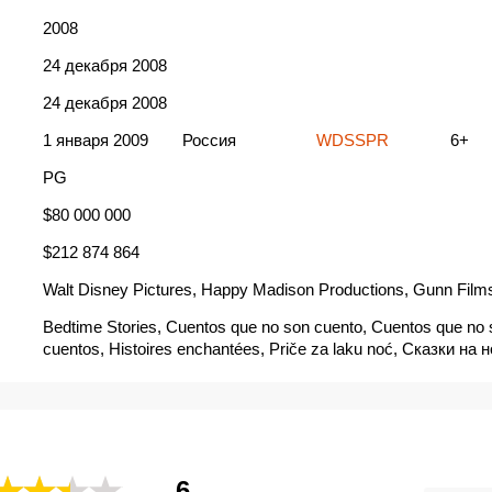
2008
24 декабря 2008
24 декабря 2008
1 января 2009
Россия
WDSSPR
6+
PG
$80 000 000
$212 874 864
Walt Disney Pictures, Happy Madison Productions, Gunn Film
Bedtime Stories, Cuentos que no son cuento, Cuentos que no
cuentos, Histoires enchantées, Priče za laku noć, Сказки на н
Chuyện Kể Lúc Nửa Đêm, Esti mesék, Gerçek masallar, Histó
Adormecer, Iltasatuja, Istories gia kalinyhta, Más allá de los s
Opowieści na dobranoc, Pohádky na dobrou noc, Povesti de ado
Príbehy na dobrú noc, Racconti incantati, Sipourim lifney ha's
ertaklar, Um Faz de Conta Que Acontece, Unejutud, Vakara p
Vakaro pasakojimai, Yataq nağılları, Zgodbe za lahko noc, Ιστο
6