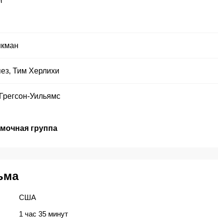
i
нкман
пез
,
Тим Херлихи
Грегсон-Уильямс
емочная группа
ьма
США
1 час 35 минут