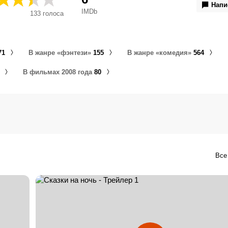
καληνύχτα, Казки на ніч, Приказки за лека нощ, Түнгі ерт
Напи
IMDb
133
голоса
タイム・ストーリー, 天方夜談, 睡前故事, 魔法童話夜, Bedtime St
Zauberhafte Geschichten, Histoires enchantees, มหัศจรรย์นิ
ベッドタイム・ストーリー[
71
В жанре «фэнтези»
155
В жанре «комедия»
564
В фильмах 2008 года
80
Все