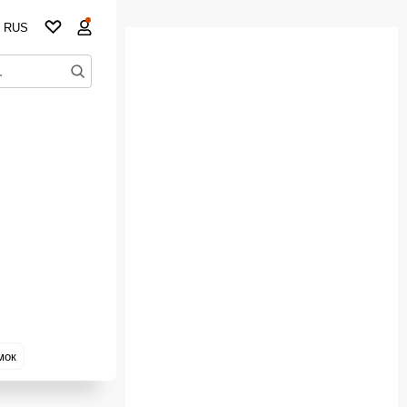
RUS
мок