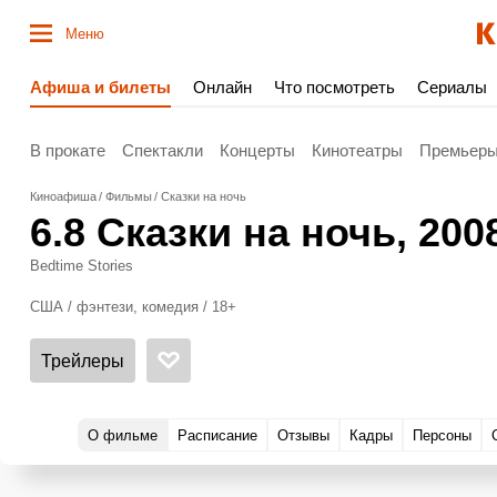
Меню
Афиша и билеты
Онлайн
Что посмотреть
Сериалы
В прокате
Спектакли
Концерты
Кинотеатры
Премьер
Киноафиша
Фильмы
Сказки на ночь
6.8
Сказки на ночь
, 200
Bedtime Stories
США / фэнтези, комедия / 18+
Трейлеры
О фильме
Расписание
Отзывы
Кадры
Персоны