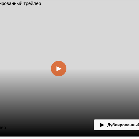
Дублированный
лер