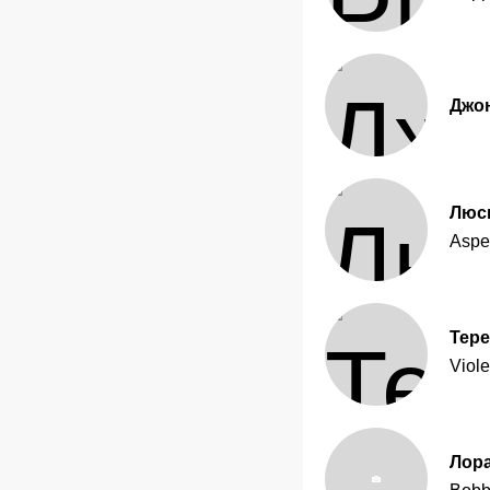
Джо
Люс
Aspe
Тере
Viol
Лора