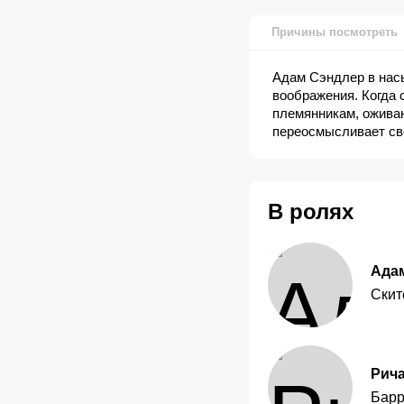
Причины посмотреть
Адам Сэндлер в нас
воображения. Когда 
племянникам, ожива
переосмысливает св
В ролях
Ада
Скит
Рич
Барр