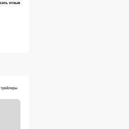
егілер, ベッド
сать отзыв
ories -
ทานก่อนนอน,
 трейлеры