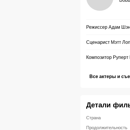
Bobb
Режиссер
Адам Шэ
Сценарист
Мэтт Ло
Композитор
Руперт 
Все актеры и съ
Детали фил
Страна
Продолжительность