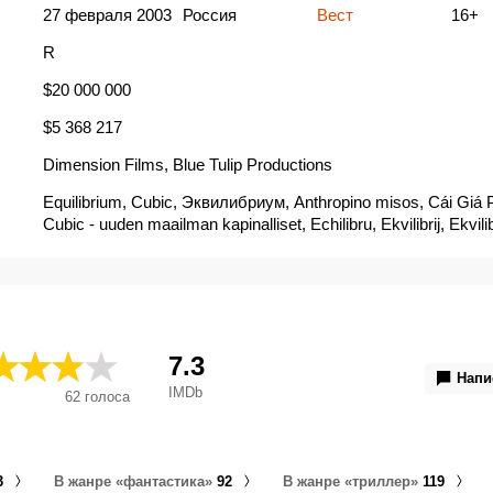
27 февраля 2003
Россия
Вест
16+
R
$20 000 000
$5 368 217
Dimension Films, Blue Tulip Productions
Equilibrium, Cubic, Эквилибриум, Anthropino misos, Cái Giá P
Cubic - uuden maailman kapinalliset, Echilibru, Ekvilibrij, Ekvil
Equilibrium - Gyilkos nyugalom, Equilibrium - Killer of Emotions
Librium, Nak buat kha mai tong buat, Rebellion, Tasakaal, Αν
μίσος, Еквилибријум, Еквилибриум, Еквілібріум, Равновеси
إكويليبريام, リベリオン, 重裝任務, リベリオン：2002, 이퀼리브리엄, 重装
任务, Equilibrio
7.3
Напи
IMDb
62
голоса
3
В жанре «фантастика»
92
В жанре «триллер»
119