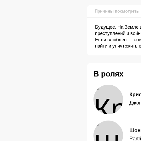
Причины посмотреть
Будущее. На Земле 
преступлений и войн
Если влюблен — сов
найти и уничтожить 
В ролях
Кри
Джон
Шон
Partr