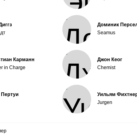
Диггз
Доминик Персе
дт
Seamus
стиан Карманн
Джон Кеог
er in Charge
Chemist
 Пертуи
Уильям Фихтне
Jurgen
мер