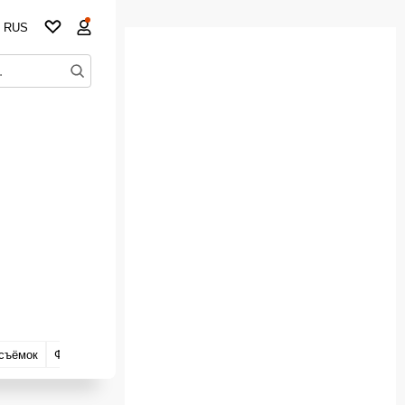
RUS
съёмок
Факты
Киноляпы