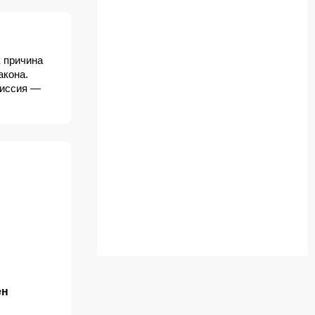
 причина
акона.
миссия —
ен