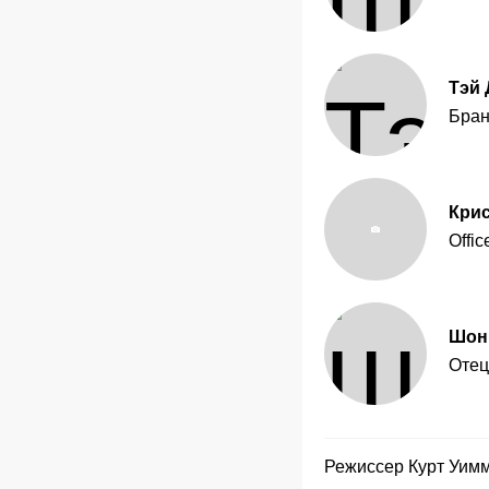
Тэй 
Бран
Кри
Offic
Шон
Отец
Режиссер
Курт Уим