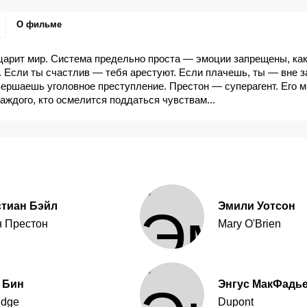
О фильме
царит мир. Система предельно проста — эмоции запрещены, как
. Если ты счастлив — тебя арестуют. Если плачешь, ты — вне з
ершаешь уголовное преступление. Престон — суперагент. Его 
каждого, кто осмелится поддаться чувствам...
стиан Бэйл
Эмили Уотсон
 Престон
Mary O'Brien
 Бин
Энгус МакФадь
idge
Dupont