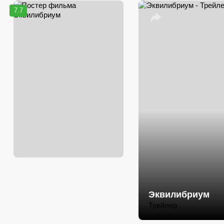
7.7
Эквилибриум
Трейлер