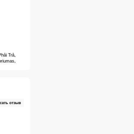
hải Trả,
ibriumas,
, İsyan,
θρώπινο
е,
сать отзыв