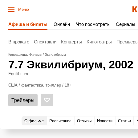
Меню
Афиша и билеты
Онлайн
Что посмотреть
Сериалы
В прокате
Спектакли
Концерты
Кинотеатры
Премьер
Киноафиша
Фильмы
Эквилибриум
7.7
Эквилибриум
, 2002
Equilibrium
США / фантастика, триллер / 18+
Трейлеры
О фильме
Расписание
Отзывы
Новости
Статьи