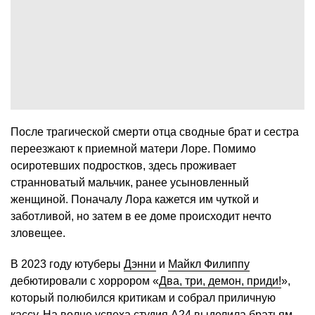
После трагической смерти отца сводные брат и сестра
переезжают к приемной матери Лоре. Помимо
осиротевших подростков, здесь проживает
странноватый мальчик, ранее усыновленный
женщиной. Поначалу Лора кажется им чуткой и
заботливой, но затем в ее доме происходит нечто
зловещее.
В 2023 году ютуберы
Дэнни
и
Майкл Филиппу
дебютировали с хоррором «
Два, три, демон, приди!
»,
который полюбился критикам и собрал приличную
кассу. На волне успеха студия A24 выделила братьям