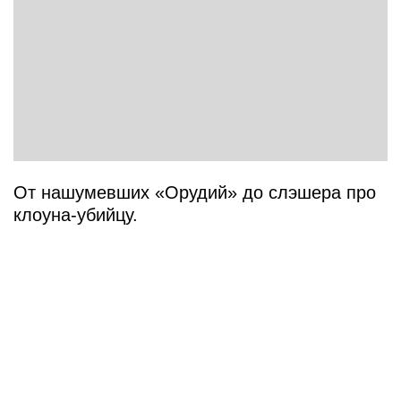
От нашумевших «Орудий» до слэшера про
клоуна-убийцу.