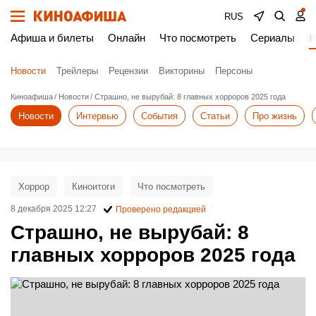
RUS
Афиша и билеты
Онлайн
Что посмотреть
Сериалы
Н
Новости
Трейлеры
Рецензии
Викторины
Персоны
Киноафиша
Новости
Страшно, не вырубай: 8 главных хорроров 2025 года
Новости
Интервью
События
Статьи
Про жизнь
Хоррор
Киноитоги
Что посмотреть
8 декабря 2025 12:27
Проверено редакцией
Страшно, не вырубай: 8
главных хорроров 2025 года