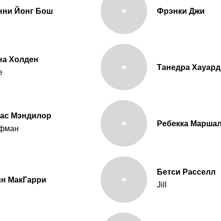
нни Йонг Бош
Фрэнки Джи
на Холден
Танедра Хауард
e
тас Мэндилор
Ребекка Марша
фман
Бетси Расселл
ин МакГарри
Jill