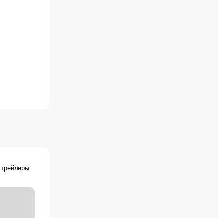
l, Lưỡi Cưa
D, Saag VII,
e Final, Saw
lendung,
al -
 Testere 7,
电锯惊魂3D,
 Pabaiga,
nal Chapter,
ng, Пила 7,
 трейлеры