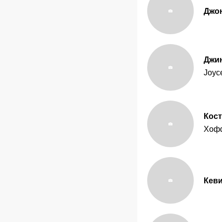
Джо
Джи
Joyc
Кос
Хоф
Кев