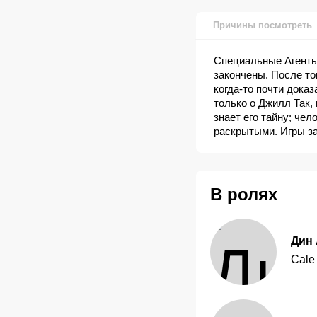
Причины посмотреть
Специальные Агенты
закончены. После то
когда-то почти дока
только о Джилл Так, 
знает его тайну; че
раскрытыми. Игры за
В ролях
Дин
Cale