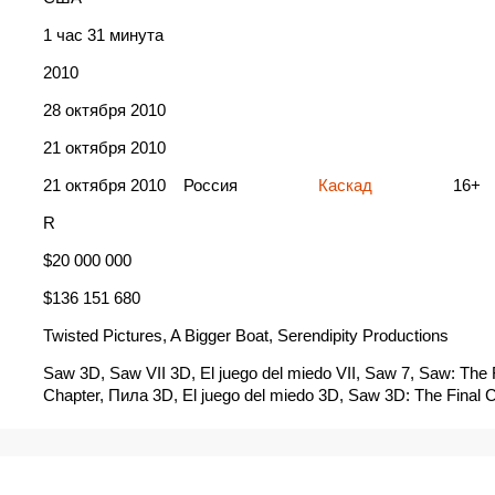
1 час 31 минута
2010
28 октября 2010
21 октября 2010
21 октября 2010
Россия
Каскад
16+
R
$20 000 000
$136 151 680
Twisted Pictures, A Bigger Boat, Serendipity Productions
Saw 3D, Saw VII 3D, El juego del miedo VII, Saw 7, Saw: The 
Chapter, Пила 3D, El juego del miedo 3D, Saw 3D: The Final 
VII, Slagalica strave 7, Arra 3D, Arra 7, Décadence 3D, Déca
chapitre final, Décadence 3D: Le dernier chapitre, Décadence V
Décadence: Le dernier chapitre, El juego del miedo 3D: El capítu
juego del miedo VII: El capítulo final, Fűrész 3D, Fûrész 7. - Az