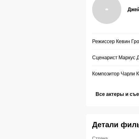
Джей
Режиссер
Кевин Гр
Сценарист
Маркус 
Композитор
Чарли 
Все актеры и съ
Детали фил
Страна