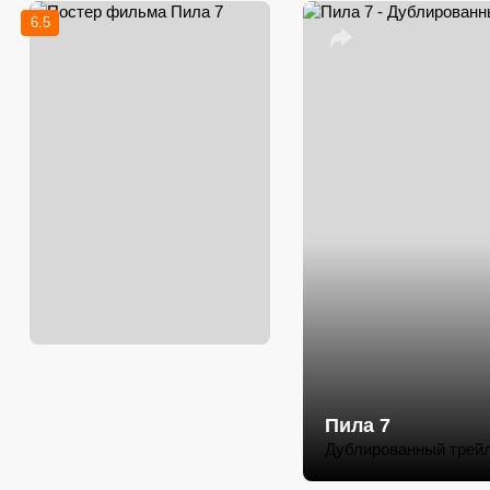
6.5
Пила 7
Дублированный трей