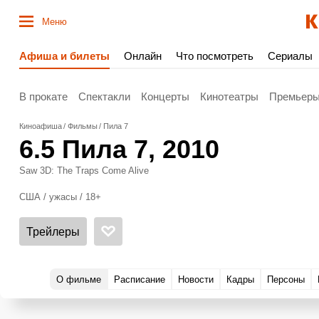
Меню
Афиша и билеты
Онлайн
Что посмотреть
Сериалы
В прокате
Спектакли
Концерты
Кинотеатры
Премьер
Киноафиша
Фильмы
Пила 7
6.5
Пила 7
, 2010
Saw 3D: The Traps Come Alive
США / ужасы / 18+
Трейлеры
О фильме
Расписание
Новости
Кадры
Персоны