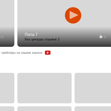
Пила 7
0
0
Без цензуры отрывок 2
 трейлеры на нашем канале