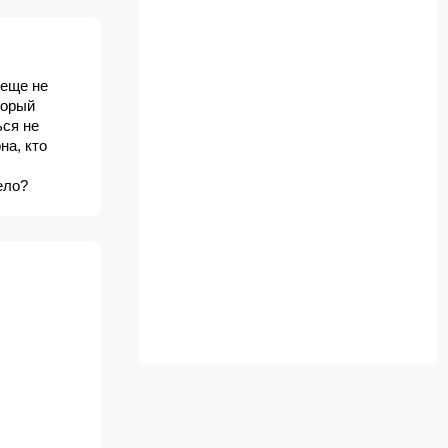
 еще не
торый
ься не
на, кто
ело?