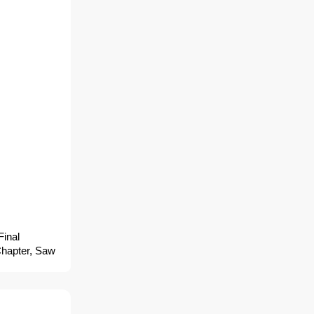
Final
Chapter, Saw
dence 3D: Le
II,
lo final, El
 utolsó