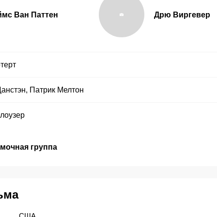
мс Ван Паттен
Дрю Виргевер
отерт
Данстэн
,
Патрик Мелтон
Клоузер
емочная группа
ьма
США