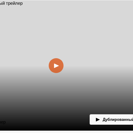
Дублированный
лер