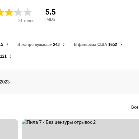
fejezet, Ha'masor 7, Jigsaw Puzzle 3D, Jogos Mortais: O Fina
7, Piła 3D, Piła VII, Pjuklas 3D: spąstai atgyja, Puzzle mortal 3
5.5
Saw - Il capitolo finale, Saw - The Final Chapter, Saw : Chapitr
IMDb
31
голос
3D - Il capitolo finale, Saw 3D - O Capítulo Final, Saw 3D - Vol
Saw 3D : Chapitre final, Saw VII - Vollendung, Saw: Chapitre fin
Director's Cut, Saw: El juego del miedo 3D, Saw: The Final 3D,
Zāģis 3D, ソウ ザ・ファイナル 3D, 你死我活7, 奪魂鋸3D, 
15
В жанре «ужасы»
243
В фильмах США
1652
电锯惊魂7, 链锯惊魂7, Piła 7, Pjūklas 3D, Pjūklas 7, Pjūklas 7.
Saw 7: Saw 3D, Saw VII Capitulo Final, اره ۷: بخش آخر, Lưỡi Cưa VII,
121
Pjūklas 7: Paskutinis skyrius, Saw - Vollendung, Saw 7: The Fi
Saw VII: The Final Chapter, 恐懼鬥室3D之終極審判, اره سه‌بعدی, اره ۷, 电
锯惊魂VII, Juegos Macabros 7, Lưỡi Cưa 3D, Saw 7 - Vollendu
恐懼鬥室7 終極審判, Décadence 7: Le Dernier Chapitre
2023
Все