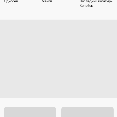
Одиссея
Майкл
Последний богатырь.
Колобок