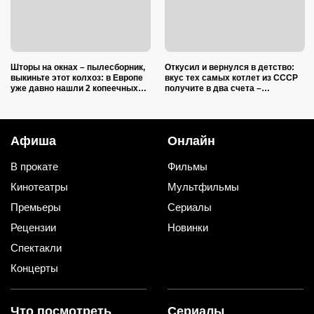
Шторы на окнах – пылесборник,
Откусил и вернулся в детство:
выкиньте этот колхоз: в Европе
вкус тех самых котлет из СССР
уже давно нашли 2 копеечных
получите в два счета –
альтернативы (и 1 – практичную)
подслушал 5 секретов шеф-
повара
Афиша
Онлайн
В прокате
Фильмы
Кинотеатры
Мультфильмы
Премьеры
Сериалы
Рецензии
Новинки
Спектакли
Концерты
Что посмотреть
Сериалы