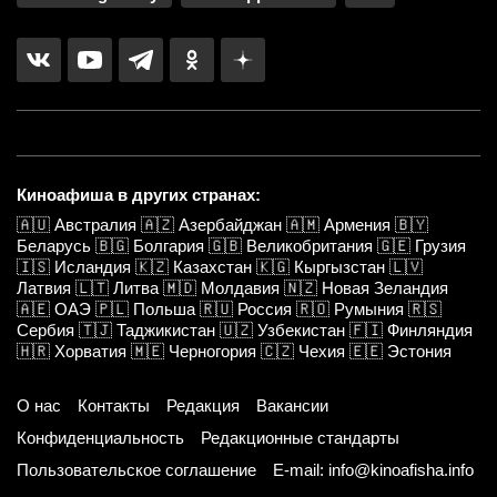
Киноафиша в других странах:
🇦🇺
Австралия
🇦🇿
Азербайджан
🇦🇲
Армения
🇧🇾
Беларусь
🇧🇬
Болгария
🇬🇧
Великобритания
🇬🇪
Грузия
🇮🇸
Исландия
🇰🇿
Казахстан
🇰🇬
Кыргызстан
🇱🇻
Латвия
🇱🇹
Литва
🇲🇩
Молдавия
🇳🇿
Новая Зеландия
🇦🇪
ОАЭ
🇵🇱
Польша
🇷🇺
Россия
🇷🇴
Румыния
🇷🇸
Сербия
🇹🇯
Таджикистан
🇺🇿
Узбекистан
🇫🇮
Финляндия
🇭🇷
Хорватия
🇲🇪
Черногория
🇨🇿
Чехия
🇪🇪
Эстония
О нас
Контакты
Редакция
Вакансии
Конфиденциальность
Редакционные стандарты
Пользовательское соглашение
E-mail: info@kinoafisha.info