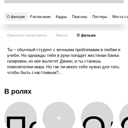
О фильме
Расписание
Кадры
Персоны
Постеры
Места с
Причины посмотреть
Факты
О фильме
Ты – обычный студент с вечными проблемами в любви и
учебе. Но однажды тебе в руки попадет жестяная банка
газировки, из нее вылетит Джинн, и ты станешь
повелителем мира. Но так ли много тебе нужно для того,
чтобы быть счастливым?..
В ролях