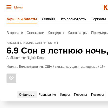
Меню
Афиша и билеты
Онлайн
Что посмотреть
Сериалы
В прокате
Спектакли
Концерты
Кинотеатры
Премьер
Киноафиша
Фильмы
Сон в летнюю ночь
6.9
Сон в летнюю ночь
A Midsummer Night's Dream
Италия, Великобритания, США / сказка, комедия, мелодрама / 18+
О фильме
Расписание
Кадры
Персоны
Постеры