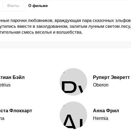
Факты
О фильме
енные парочки любовников, враждующая пара сказочных эльфов
утились вместе в заколдованном, залитым лунным светом лесу,
тительная смесь веселья и волшебства.
стиан Бэйл
Руперт Эверетт
trius
Oberon
ста Флокхарт
Анна Фрил
na
Hermia