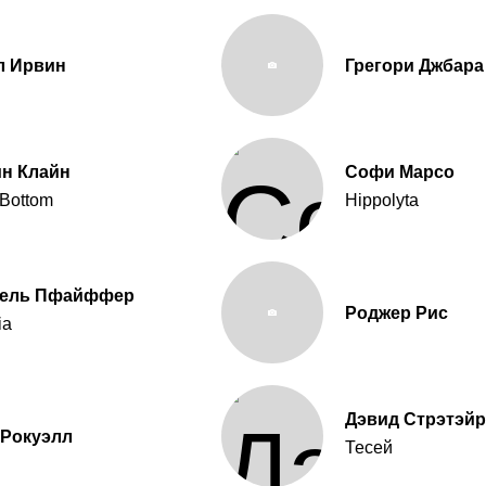
л Ирвин
Грегори Джбара
ин Клайн
Софи Марсо
 Bottom
Hippolyta
ель Пфайффер
Роджер Рис
ia
Дэвид Стрэтэй
 Рокуэлл
Тесей