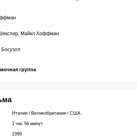
оффман
Шекспир
,
Майкл Хоффман
 Босуэлл
емочная группа
ьма
Италия / Великобритания / США
1 час 56 минут
1999