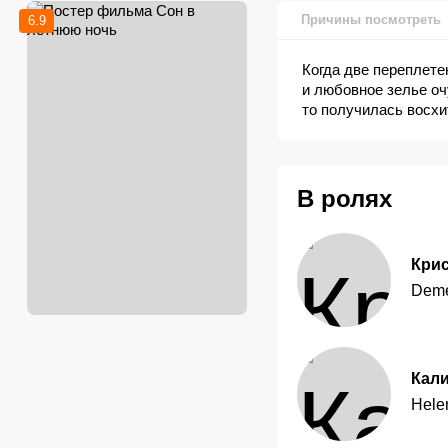
Причины посмотреть
6.9
Когда две переплет
и любовное зелье оч
то получилась восхи
В ролях
Кри
Deme
Кали
Hele