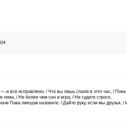
Shakespeare's A Midsummer Night's Dream, William Shakesp
midsommarnattsdröm, William Shakespearen Kesäyön unelma
καλοκαιρινής νύχτας, Сон в летнюю ночь, Сон літньої ночі,
нощ, 仲夏夜之夢, 仲夏夜之梦, 真夏の夜の夢, William Shakespear
Midsummer Night's Dream, 한 여름 밤의 꿈, 한여름 밤의 꿈, 
Midsummer Nights Dream
024
 — и всё исправлено, / Что вы лишь спали в этот час, / Пока
я тема, / Не более чем сон и игра, / Не судите строго,
аче Пака лжецом назовите. / Дайте руку, если мы друзья, / 