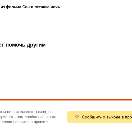
 из фильма Сон в летнюю ночь
ет помочь другим
ьм не показывают в кино, но
Сообщить о выходе в про
рислать вам сообщение, когда
 снова появится в прокате