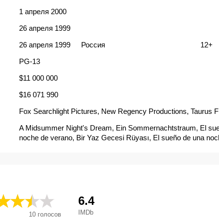
1 апреля 2000
26 апреля 1999
26 апреля 1999
Россия
12+
PG-13
$11 000 000
$16 071 990
Fox Searchlight Pictures, New Regency Productions, Taurus F
A Midsummer Night's Dream, Ein Sommernachtstraum, El su
noche de verano, Bir Yaz Gecesi Rüyası, El sueño de una noc
verano, de William Shakespear, El sueño de una noche de ver
William Shakespeare, En midsommarnattsdröm, En skærsom
drøm, Le Songe d'une nuit d'été, Le songe d'une nuit d'été de W
Shakespeare, Oneiro kalokairinis nyhtas, San Ivanjske noci, Sa
noći, Sen kresne noci, Sen noci svatojánské, Sen noci svätojá
nocy letniej, Sogno di una notte di mezza estate, Sonho de um
6.4
Verão, Sueño de una noche de verano, Suveöö unenägu, Szent
IMDb
10
голосов
álom, Vasarvidžio nakties sapnas, Visul unei nopti de vara, Wil