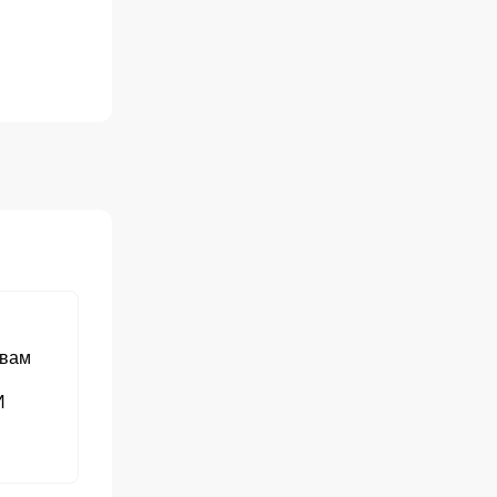
eare's En
, Όνειρο
 Сън в лятна
e's - A
A
 вам
И