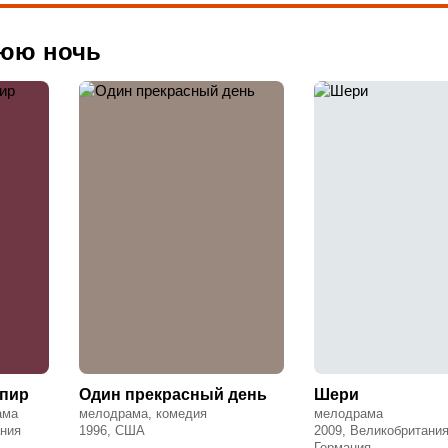
нюю ночь
пир
Один прекрасный день
Шери
ама
мелодрама, комедия
мелодрама
ания
1996, США
2009, Великобритания
Германия