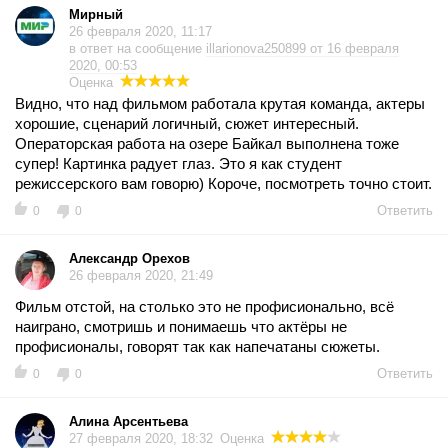
Мирный
26 февраля 2020, 11:17
в ответ на сообщение
illarionova250899 от 16 февраля
2020, 00:53
Оценка
Видно, что над фильмом работала крутая команда, актеры
хорошие, сценарий логичный, сюжет интересный.
Операторская работа на озере Байкал выполнена тоже
супер! Картинка радует глаз. Это я как студент
режиссерского вам говорю) Короче, посмотреть точно стоит.
Ответить
0
0
Александр Орехов
26 февраля 2020, 21:49
Фильм отстой, на столько это не профисионально, всё
наиграно, смотришь и понимаешь что актёры не
профисионалы, говорят так как напечатаны сюжеты.
Ответить
0
0
Алина Арсентьева
27 февраля 2020, 18:32
Оценка