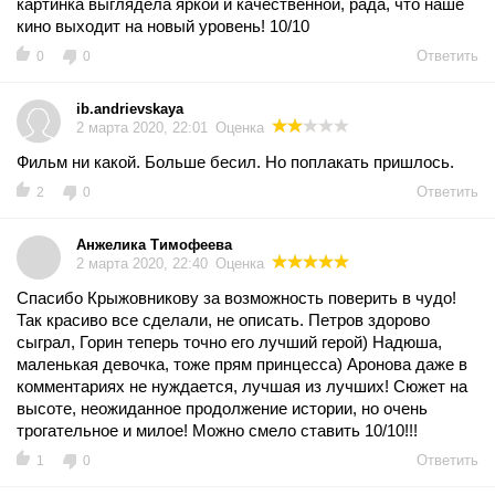
картинка выглядела яркой и качественной, рада, что наше
кино выходит на новый уровень! 10/10
Ответить
0
0
ib.andrievskaya
2 марта 2020, 22:01
Оценка
Фильм ни какой. Больше бесил. Но поплакать пришлось.
Ответить
2
0
Анжелика Тимофеева
2 марта 2020, 22:40
Оценка
Спасибо Крыжовникову за возможность поверить в чудо!
Так красиво все сделали, не описать. Петров здорово
сыграл, Горин теперь точно его лучший герой) Надюша,
маленькая девочка, тоже прям принцесса) Аронова даже в
комментариях не нуждается, лучшая из лучших! Сюжет на
высоте, неожиданное продолжение истории, но очень
трогательное и милое! Можно смело ставить 10/10!!!
Ответить
1
0