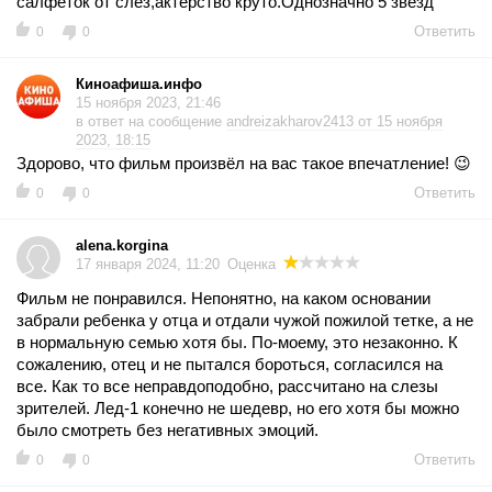
салфеток от слез,актерство круто.Однозначно 5 звёзд
Ответить
0
0
Киноафиша.инфо
15 ноября 2023, 21:46
в ответ на сообщение
andreizakharov2413 от 15 ноября
2023, 18:15
Здорово, что фильм произвёл на вас такое впечатление! 😉
Ответить
0
0
alena.korgina
17 января 2024, 11:20
Оценка
Фильм не понравился. Непонятно, на каком основании
забрали ребенка у отца и отдали чужой пожилой тетке, а не
в нормальную семью хотя бы. По-моему, это незаконно. К
сожалению, отец и не пытался бороться, согласился на
все. Как то все неправдоподобно, рассчитано на слезы
зрителей. Лед-1 конечно не шедевр, но его хотя бы можно
было смотреть без негативных эмоций.
Ответить
0
0