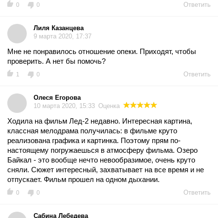
Ответить
0
0
Лиля Казанцева
9 марта 2020, 17:37
Мне не понравилось отношение опеки. Приходят, чтобы
проверить. А нет бы помочь?
Ответить
1
0
Олеся Егорова
10 марта 2020, 15:33
Оценка
Ходила на фильм Лед-2 недавно. Интересная картина,
классная мелодрама получилась: в фильме круто
реализована графика и картинка. Поэтому прям по-
настоящему погружаешься в атмосферу фильма. Озеро
Байкал - это вообще нечто невообразимое, очень круто
сняли. Сюжет интересный, захватывает на все время и не
отпускает. Фильм прошел на одном дыхании.
Ответить
0
0
Сабина Лебедева