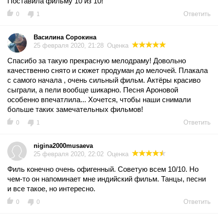
Поставила фильму 10 из 10!
Ответить
0
1
Василина Сорокина
25 февраля 2020, 21:28
Оценка
Спасибо за такую прекрасную мелодраму! Довольно
качественно снято и сюжет продуман до мелочей. Плакала
с самого начала , очень сильный фильм. Актёры красиво
сыграли, а пели вообще шикарно. Песня Ароновой
особенно впечатлила... Хочется, чтобы наши снимали
больше таких замечательных фильмов!
Ответить
0
1
nigina2000musaeva
25 февраля 2020, 22:02
Оценка
Филь конечно очень офигенный. Советую всем 10/10. Но
чем-то он напоминает мне индийский фильм. Танцы, песни
и все такое, но интересно.
Ответить
0
0