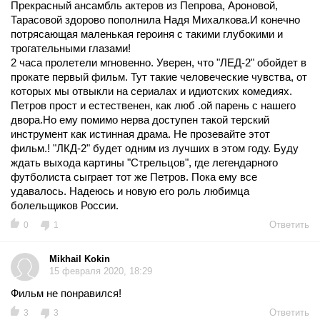
Прекрасный ансамбль актеров из Пепрова, Ароновой,
Тарасовой здорово пополнила Надя Михалкова.И конечно
потрясающая маленькая героиня с такими глубокими и
трогательными глазами!
2 часа пролетели мгновенно. Уверен, что "ЛЕД-2" обойдет в
прокате первый фильм. Тут такие человеческие чувства, от
которых мы отвыкли на сериалах и идиотских комедиях.
Петров прост и естественен, как люб .ой парень с нашего
двора.Но ему помимо нерва доступен такой терский
инструмент как истинная драма. Не прозевайте этот
фильм.! "ЛКД-2" будет одним из лучших в этом году. Буду
ждать выхода картины "Стрельцов", где легендарного
футболиста сыграет тот же Петров. Пока ему все
удавалось. Надеюсь и новую его роль любимца
болельщиков России.
Ответить
0
1
Mikhail Kokin
15 февраля 2020, 18:29
Фильм не понравился!
Ответить
3
3