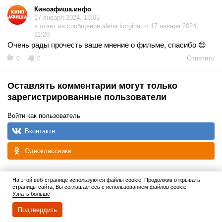
Киноафиша.инфо
17 января 2024, 18:05
в ответ на сообщение
alena.korgina от 17 января 2024,
11:20
Очень рады прочесть ваше мнение о фильме, спасибо 😌
Ответить
0
0
Оставлять комментарии могут только
зарегистрированные пользователи
Войти как пользователь
Вконтакте
Одноклассники
Авторизовываясь, вы соглашаетесь с
политикой
На этой веб-странице используются файлы cookie. Продолжив открывать
конфиденциальности
страницы сайта, Вы соглашаетесь с использованием файлов cookie.
Узнать больше
Авторизация по e-mail
Подтвердить