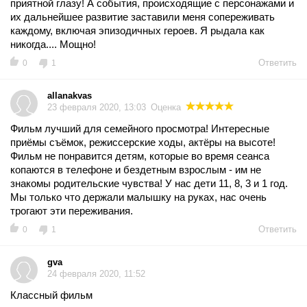
приятной глазу! А события, происходящие с персонажами и
их дальнейшее развитие заставили меня сопереживать
каждому, включая эпизодичных героев. Я рыдала как
никогда.... Мощно!
Ответить
0
1
allanakvas
23 февраля 2020, 13:03
Оценка
Фильм лучший для семейного просмотра! Интересные
приёмы съёмок, режиссерские ходы, актёры на высоте!
Фильм не понравится детям, которые во время сеанса
копаются в телефоне и бездетным взрослым - им не
знакомы родительские чувства! У нас дети 11, 8, 3 и 1 год.
Мы только что держали малышку на руках, нас очень
трогают эти переживания.
Ответить
0
1
gva
24 февраля 2020, 11:52
Классный фильм