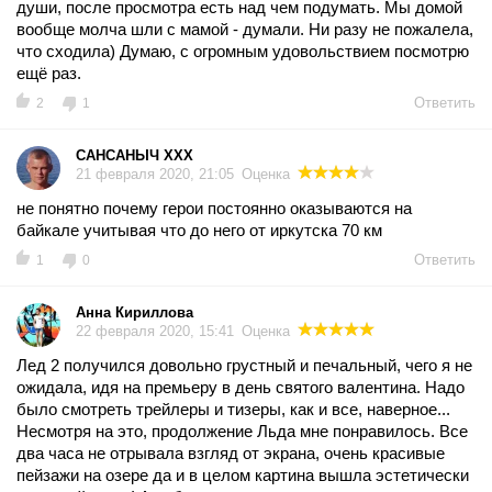
души, после просмотра есть над чем подумать. Мы домой
вообще молча шли с мамой - думали. Ни разу не пожалела,
что сходила) Думаю, с огромным удовольствием посмотрю
ещё раз.
Ответить
2
1
САНСАНЫЧ XXX
21 февраля 2020, 21:05
Оценка
не понятно почему герои постоянно оказываются на
байкале учитывая что до него от иркутска 70 км
Ответить
1
0
Анна Кириллова
22 февраля 2020, 15:41
Оценка
Лед 2 получился довольно грустный и печальный, чего я не
ожидала, идя на премьеру в день святого валентина. Надо
было смотреть трейлеры и тизеры, как и все, наверное...
Несмотря на это, продолжение Льда мне понравилось. Все
два часа не отрывала взгляд от экрана, очень красивые
пейзажи на озере да и в целом картина вышла эстетически