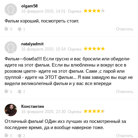
olgam58
16 февраля 2020, 14:01
Оценка
Фильм хороший, посмотреть стоит.
Ответить
0
1
natalyadmit
16 февраля 2020, 15:54
Оценка
Фильм—бомба!!!! Если грусно и вас бросили или обидели-
идите на этот фильм. Если вы влюбленны и вокруг все в
розовом цвете- идите на этот фильм. Сами ,с парой или
группой - идите на ЭТОТ фильм... Я вам завидую вы еще не
видели великолепный фильм и у вас все впереди
Ответить
0
2
Константин
16 февраля 2020, 23:30
Оценка
Отличный фильм! ОДин ихз лучших из посмотренный за
последнее время, да и вообще наверное тоже.
Ответить
0
2