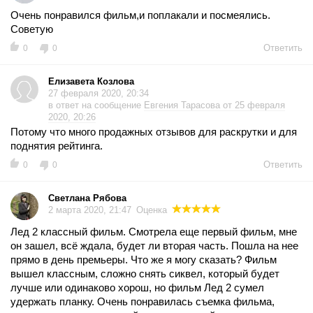
Очень понравился фильм,и поплакали и посмеялись.
Советую
Ответить
0
0
Елизавета Козлова
27 февраля 2020, 20:34
в ответ на сообщение
Евгения Тарасова от 25 февраля
2020, 20:26
Потому что много продажных отзывов для раскрутки и для
поднятия рейтинга.
Ответить
0
0
Светлана Рябова
2 марта 2020, 21:47
Оценка
Лед 2 классный фильм. Смотрела еще первый фильм, мне
он зашел, всё ждала, будет ли вторая часть. Пошла на нее
прямо в день премьеры. Что же я могу сказать? Фильм
вышел классным, сложно снять сиквел, который будет
лучше или одинаково хорош, но фильм Лед 2 сумел
удержать планку. Очень понравилась съемка фильма,