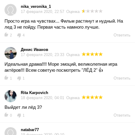
nika_veronika_1
17 февраля 2020, 22:57
Оценка
Просто игра на чувствах... Фильм растянут и нудный. На
лед 3 не пойду. Первая часть намного лучше.
Ответить
2
4
Денис Иванов
17 февраля 2020, 23:33
Оценка
Идеальная драма!!!! Море эмоций, великолепная игра
актёров!!! Всем советую посмотреть "ЛЁД 2" 👍
Ответить
1
1
Rita Karpovich
18 февраля 2020, 04:01
Оценка
Выйдет ли лёд 3?
Ответить
0
1
natabar77
19 февраля 2020, 00:10