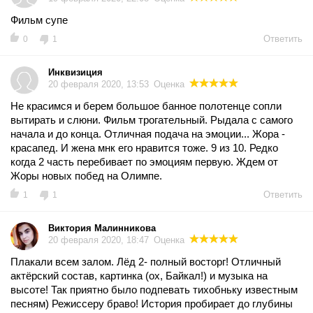
Фильм супе
Ответить
0
1
Инквизиция
20 февраля 2020, 13:53
Оценка
Не красимся и берем большое банное полотенце сопли
вытирать и слюни. Фильм трогательный. Рыдала с самого
начала и до конца. Отличная подача на эмоции... Жора -
красапед. И жена мнк его нравится тоже. 9 из 10. Редко
когда 2 часть перебивает по эмоциям первую. Ждем от
Жоры новых побед на Олимпе.
Ответить
1
1
Виктория Малинникова
20 февраля 2020, 18:47
Оценка
Плакали всем залом. Лёд 2- полный восторг! Отличный
актёрский состав, картинка (ох, Байкал!) и музыка на
высоте! Так приятно было подпевать тихобньку известным
песням) Режиссеру браво! История пробирает до глубины