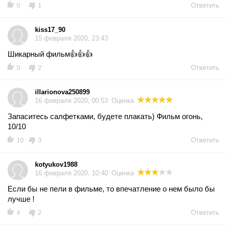
Ответить
0
1
kiss17_90
15 февраля 2020, 23:43
Шикарный фильм👍👍👍
Ответить
0
2
illarionova250899
16 февраля 2020, 00:53
Оценка
Запаситесь салфетками, будете плакать) Фильм огонь,
10/10
Ответить
10
3
kotyukov1988
16 февраля 2020, 10:40
Оценка
Если бы не пели в фильме, то впечатление о нем было бы
лучше !
Ответить
4
2