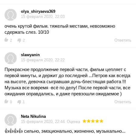
olya_shiryaeva369
15 февраля 2020, 22:03
очень крутой фильм. тяжелый местами, невозможно
сдержать слез. 10/10
Ответить
2
2
slawyanin
15 февраля 2020, 22:22
Прекрасное продолжение первой части, фильм цепляет с
первой минуты, и держит до последней ...Петров как всегда
на высоте, девочка сыгравшая дочь-блестящая работа !!!
Музыка все вовремя -всё по делу! После первой части, все
ожидания оправдались, и даже превзошли ожидаемое )
Ответить
0
1
Neta Nikulina
15 февраля 2020, 22:44
Оценка
👍👍👍👍 сильно, эмоционально, жизненно, музыкально...