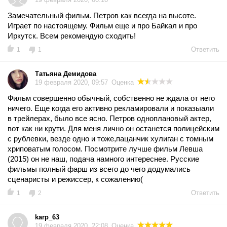
Замечательный фильм. Петров как всегда на высоте.
Играет по настоящему. Фильм еще и про Байкал и про
Иркутск. Всем рекомендую сходить!
Ответить
1
1
Татьяна Демидова
19 февраля 2020, 09:57
Оценка
Фильм совершенно обычный, собственно не ждала от него
ничего. Еще когда его активно рекламировали и показыали
в трейлерах, было все ясно. Петров одноплановый актер,
вот как ни крути. Для меня лично он останется полицейским
с рублевки, везде одно и тоже,пацанчик хулиган с томным
хриповатым голосом. Посмотрите лучше фильм Левша
(2015) он не наш, подача намного интереснее. Русские
фильмы полный фарш из всего до чего додумались
сценаристы и режиссер, к сожалению(
Ответить
1
2
karp_63
19 февраля 2020, 22:08
Оценка