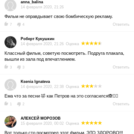
anna_balina
14 февраля 2020, 21:26
Фильм не оправдывает свою бомбическую рекламу.
Ответить
7
4
Роберт Кукушкин
14 февраля 2020, 21:26
Оценка
Классный фильм, советую посмотреть. Подруга плакала,
вышли из зала под впечатлением.
Ответить
3
3
Ksenia Ignateva
14 февраля 2020, 22:38
Оценка
Ема что за песни 🤣 как Петров на это согласился🙈🤦‍♀️
Ответить
1
2
АЛЕКСЕЙ МОРОЗОВ
15 февраля 2020, 00:02
Оценка
Вот только сто посмотрел этот фильм, ЭТО ЗДОРОВО!!!