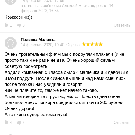
14 февраля 2020, 17:09
в ответ на сообщение
Алексей Александров от 14
февраля 2020, 16:55
Крыжовник)))
Ответить
1
0
Полинка Малинка
14 февраля 2020, 19:40
Оценка
Очень трогательный филм мы с подругами плакали (и не
просто так) и не раз и не два. Очень хороший фильм
советую посмотреть.
Ходили компанией с класса было 4 мальчика и 3 девочки я
и мои подруги. После сианса вышли и над нами смечлись
после того как нас увидили и говорят
-Вы чё плачите то, там же нет нечего таково.
А мы им говорим так грустно, мило. Но есть один очень
большой минус попкорн средний стоит почти 200 рублей.
Очень дорого!
А так кино супер рекомендую!
Ответить
4
3