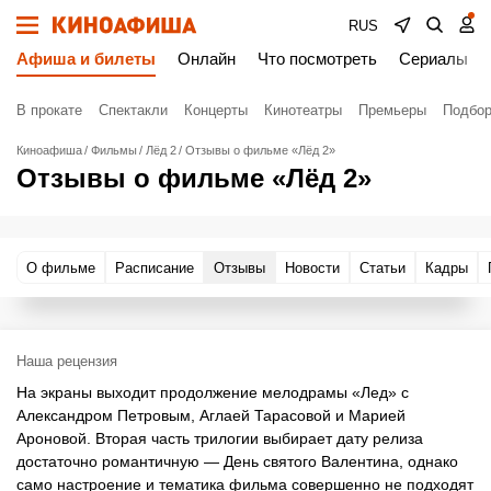
RUS
Афиша и билеты
Онлайн
Что посмотреть
Сериалы
В прокате
Спектакли
Концерты
Кинотеатры
Премьеры
Подбор
Киноафиша
Фильмы
Лёд 2
Отзывы о фильме «Лёд 2»
Отзывы о фильме «Лёд 2»
О фильме
Расписание
Отзывы
Новости
Статьи
Кадры
Наша рецензия
На экраны выходит продолжение мелодрамы «Лед» с
Александром Петровым, Аглаей Тарасовой и Марией
Ароновой. Вторая часть трилогии выбирает дату релиза
достаточно романтичную — День святого Валентина, однако
само настроение и тематика фильма совершенно не подходят