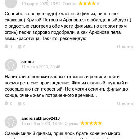
10 марта 2020, 16:52
Оценка
Спасибо за веру в чудо) классный фильм, ничего не
скажешь) Крутой Петров и Аронова это обалденный дуэт!)
с радостью смотрела обе части фильма, но вторая прям
огонь) песни здорово подобрали, а как Арнонова пела
ммм..красотища. Так что, рекомендую
Ответить
1
0
siriniti
11 марта 2020, 20:48
Начитались положительных отзывов и решили пойти
посмотреть сие произведение. Фильм скучный, нудный и
совершенно неинтересный! Не смогли осилить фильм до
конца, очень жаль потраченного времени...
Ответить
0
0
andreizakharov2413
15 ноября 2023, 18:15
Оценка
Самый милый фильм, пришлось брать конечно много