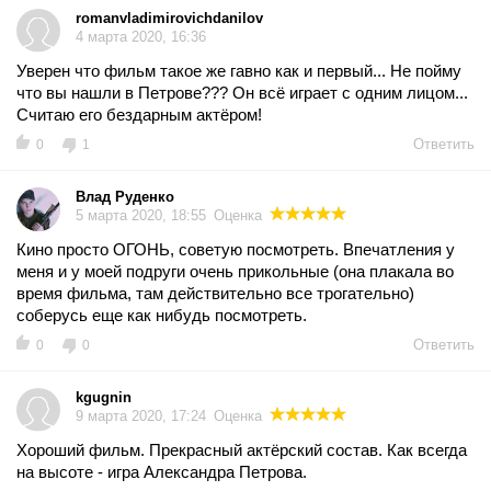
romanvladimirovichdanilov
4 марта 2020, 16:36
Уверен что фильм такое же гавно как и первый... Не пойму
что вы нашли в Петрове??? Он всё играет с одним лицом...
Считаю его бездарным актёром!
Ответить
0
1
Влад Руденко
5 марта 2020, 18:55
Оценка
Кино просто ОГОНЬ, советую посмотреть. Впечатления у
меня и у моей подруги очень прикольные (она плакала во
время фильма, там действительно все трогательно)
соберусь еще как нибудь посмотреть.
Ответить
0
0
kgugnin
9 марта 2020, 17:24
Оценка
Хороший фильм. Прекрасный актёрский состав. Как всегда
на высоте - игра Александра Петрова.