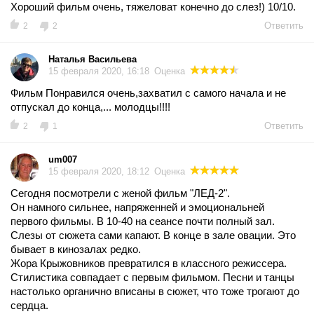
Хороший фильм очень, тяжеловат конечно до слез!) 10/10.
Ответить
2
2
Наталья Васильева
15 февраля 2020, 16:18
Оценка
Фильм Понравился очень,захватил с самого начала и не
отпускал до конца,... молодцы!!!!
Ответить
2
1
um007
15 февраля 2020, 18:12
Оценка
Сегодня посмотрели с женой фильм "ЛЕД-2".
Он намного сильнее, напряженней и эмоциональней
первого фильмы. В 10-40 на сеансе почти полный зал.
Слезы от сюжета сами капают. В конце в зале овации. Это
бывает в кинозалах редко.
Жора Крыжовников превратился в классного режиссера.
Стилистика совпадает с первым фильмом. Песни и танцы
настолько органично вписаны в сюжет, что тоже трогают до
сердца.