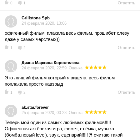
Ответить
0
1
Grillstone Spb
24 февраля 2020, 13:06
офигенный фильм! плакала весь фильм, прошибет слезу
даже у самых черствых))
Ответить
1
2
Диана Маркина Коростелева
24 февраля 2020, 22:59
Оценка
Это лучший фильм который я видела, весь фильм
поплакала просто навзрыд
Ответить
1
2
ak.star.forever
25 февраля 2020, 00:23
Оценка
Теперь мой один из самых любимых фильмов!!!!!
Офигенная актёрская игра, сюжет, съёмка, музыка
(бомба,новый level), звук, сценарий!!!!! Я считаю такой