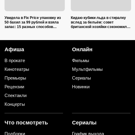
Увидела в Fix Price упаковку из
Кидаю кубики льда в стиралку
50 бахил за 99 рублей и взяла
вслед за бельём: совет
запас: 15 разных способов
британской хозяйки сэкономил
использовать их дома и на даче
кучу времени (и немного денег)
Афиша
Онлайн
В прокате
Фильмы
Кинотеатры
Мультфильмы
Премьеры
Сериалы
Рецензии
Новинки
Спектакли
Концерты
Что посмотреть
Сериалы
Подборки
График выхода