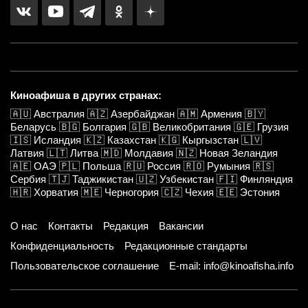
Киноафиша в других странах:
🇦🇺
Австралия
🇦🇿
Азербайджан
🇦🇲
Армения
🇧🇾
Беларусь
🇧🇬
Болгария
🇬🇧
Великобритания
🇬🇪
Грузия
🇮🇸
Исландия
🇰🇿
Казахстан
🇰🇬
Кыргызстан
🇱🇻
Латвия
🇱🇹
Литва
🇲🇩
Молдавия
🇳🇿
Новая Зеландия
🇦🇪
ОАЭ
🇵🇱
Польша
🇷🇺
Россия
🇷🇴
Румыния
🇷🇸
Сербия
🇹🇯
Таджикистан
🇺🇿
Узбекистан
🇫🇮
Финляндия
🇭🇷
Хорватия
🇲🇪
Черногория
🇨🇿
Чехия
🇪🇪
Эстония
О нас
Контакты
Редакция
Вакансии
Конфиденциальность
Редакционные стандарты
Пользовательское соглашение
E-mail: info@kinoafisha.info