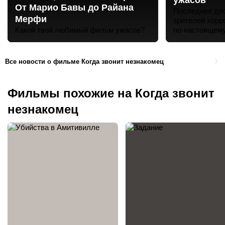
ужасов
От Марио Бавы до Райана
Последнее де
Мерфи
зрителей хорр
Какой твой любимый фильм ужасов?
по-настоящем
фильмы. Что 
приметам жанр
кочевать из од
Все новости о фильме Когда звонит незнакомец
Фильмы похожие на Когда звонит
незнакомец