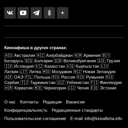
Киноафиша в других странах:
🇦🇺
Австралия
🇦🇿
Азербайджан
🇦🇲
Армения
🇧🇾
Беларусь
🇧🇬
Болгария
🇬🇧
Великобритания
🇬🇪
Грузия
🇮🇸
Исландия
🇰🇿
Казахстан
🇰🇬
Кыргызстан
🇱🇻
Латвия
🇱🇹
Литва
🇲🇩
Молдавия
🇳🇿
Новая Зеландия
🇦🇪
ОАЭ
🇵🇱
Польша
🇷🇺
Россия
🇷🇴
Румыния
🇷🇸
Сербия
🇹🇯
Таджикистан
🇺🇿
Узбекистан
🇫🇮
Финляндия
🇭🇷
Хорватия
🇲🇪
Черногория
🇨🇿
Чехия
🇪🇪
Эстония
О нас
Контакты
Редакция
Вакансии
Конфиденциальность
Редакционные стандарты
Пользовательское соглашение
E-mail: info@kinoafisha.info