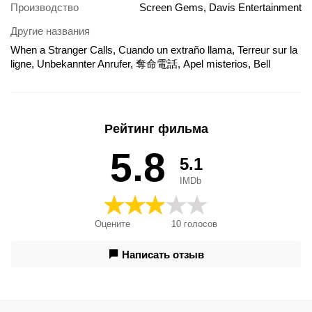
Производство
Screen Gems, Davis Entertainment
Другие названия
When a Stranger Calls, Cuando un extraño llama, Terreur sur la
ligne, Unbekannter Anrufer, 奪命電話, Apel misterios, Bell
Ringer, Chamada de um Estranho, Chiamata da uno
sconosciuto, Cuando llama un extraño, Cuộc Gọi Lúc Nửa
Đêm, Då en främling ringer, Ismeretlen hívás, Kad stranac
nazove, Kad stranac pozove, Kad zvana svešinieks, Kiedy
Рейтинг фильма
dzwoni nieznajomy, Kravges agonias, Kui võõras helistab, Kun
tuntematon soittaa, Na lince je vrah, Nepazistamojo skambutis,
5.8
5.1
Quando um Estranho Chama, Rotsa utsnobi rekavs, Stranger
Call, Telefondaki Yabancı, Κραυγές αγωνίας, Когато звънне
IMDb
непознат, Когда звонит незнакомец, Коли дзвонить
незнайомець, ストレンジャー・コール, 夺命电话, 陌生来电
Оцените
10
голосов
Написать отзыв