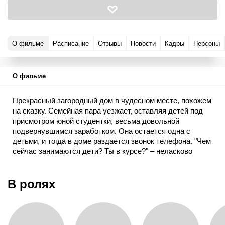
О фильме
Расписание
Отзывы
Новости
Кадры
Персоны
О фильме
Прекрасный загородный дом в чудесном месте, похожем
на сказку. Семейная пара уезжает, оставляя детей под
присмотром юной студентки, весьма довольной
подвернувшимся заработком. Она остается одна с
детьми, и тогда в доме раздается звонок телефона. "Чем
сейчас занимаются дети? Ты в курсе?" – неласково
спрашивает незнакомый голос. Дети спокойно спят в
кровати. Но в душе у девушки покоя нет. Звонки
продолжаются. Она понимает, что осталась один на один
В ролях
с серьезной проблемой. Кто ее терроризирует? Чем это
может кончиться? Она ждет помощи от полиции, но
успеет ли полиция помочь? Ведь тот, кто звонит,
находится в этом же доме.