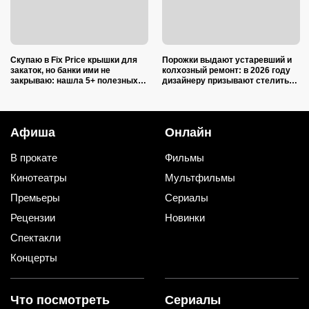
Скупаю в Fix Price крышки для
Порожки выдают устаревший и
закаток, но банки ими не
колхозный ремонт: в 2026 году
закрываю: нашла 5+ полезных
дизайнеру призывают стелить
применений для дома и радуюсь
пол в квартирах только так
Афиша
Онлайн
В прокате
Фильмы
Кинотеатры
Мультфильмы
Премьеры
Сериалы
Рецензии
Новинки
Спектакли
Концерты
Что посмотреть
Сериалы