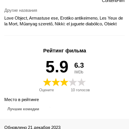
ContentFilm
Другие названия
Love Object, Armastuse ese, Erotiko antikeimeno, Les Yeux de
la Mort, Műanyag szerető, Nikki: el juguete diabólico, Obiekt
pożądania, Obsessão Afectiva, Olhos da Morte, Predmet
ljubavi, Любовен обект, Объект любви, ラブ・オブジェクト,
Nikki
Рейтинг фильма
5.9
6.3
IMDb
Оцените
10
голосов
Место в рейтинге
Лучшие комедии
Обновлено 21 декабря 2023