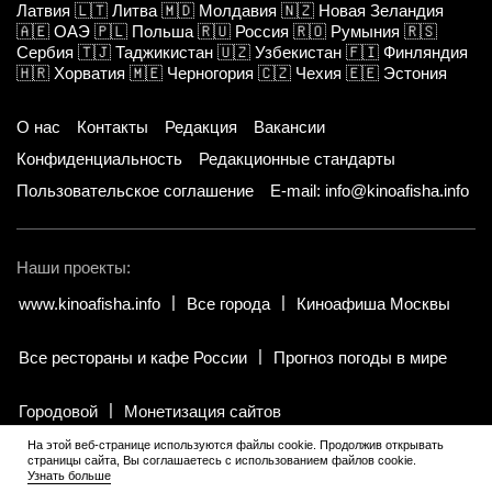
Латвия
🇱🇹
Литва
🇲🇩
Молдавия
🇳🇿
Новая Зеландия
🇦🇪
ОАЭ
🇵🇱
Польша
🇷🇺
Россия
🇷🇴
Румыния
🇷🇸
Сербия
🇹🇯
Таджикистан
🇺🇿
Узбекистан
🇫🇮
Финляндия
🇭🇷
Хорватия
🇲🇪
Черногория
🇨🇿
Чехия
🇪🇪
Эстония
О нас
Контакты
Редакция
Вакансии
Конфиденциальность
Редакционные стандарты
Пользовательское соглашение
E-mail: info@kinoafisha.info
Наши проекты:
www.kinoafisha.info
Все города
Киноафиша Москвы
Все рестораны и кафе России
Прогноз погоды в мире
Городовой
Монетизация сайтов
На этой веб-странице используются файлы cookie. Продолжив открывать
страницы сайта, Вы соглашаетесь с использованием файлов cookie.
© 2002-2026 Все права и материалы принадлежат «Киноафиша».
Узнать больше
18+
.
Копирование информации только с письменного разрешения