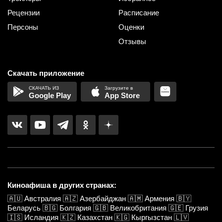
Рецензии
Расписание
Персоны
Оценки
Отзывы
Скачать приложение
Google Play
App Store
Киноафиша в других странах:
🇦🇺
Австралия
🇦🇿
Азербайджан
🇦🇲
Армения
🇧🇾
Беларусь
🇧🇬
Болгария
🇬🇧
Великобритания
🇬🇪
Грузия
🇮🇸
Исландия
🇰🇿
Казахстан
🇰🇬
Кыргызстан
🇱🇻