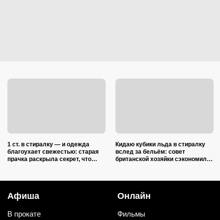
1 ст. в стиралку — и одежда
Кидаю кубики льда в стиралку
благоухает свежестью: старая
вслед за бельём: совет
прачка раскрыла секрет, что
британской хозяйки сэкономил
добавить в барабан вместе с
кучу времени (и немного денег)
порошком
Афиша
Онлайн
В прокате
Фильмы