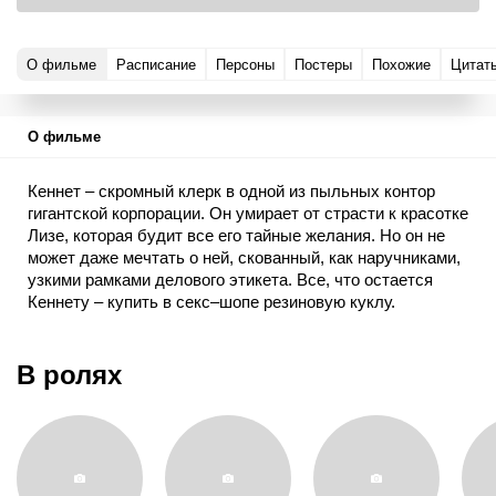
О фильме
Расписание
Персоны
Постеры
Похожие
Цитат
О фильме
Кеннет – скромный клерк в одной из пыльных контор
гигантской корпорации. Он умирает от страсти к красотке
Лизе, которая будит все его тайные желания. Но он не
может даже мечтать о ней, скованный, как наручниками,
узкими рамками делового этикета. Все, что остается
Кеннету – купить в секс–шопе резиновую куклу.
Ники – вылитая Лиза, но позволит все и готова к самым
безумным сексуальным фантазиям Кеннета. Но вот
В ролях
случилось чудо, и Лиза отвечает взаимностью Кеннету.
Однако его раздражают «капризы» живой красотки. Он
становится настоящим тираном, стремясь превратить
живого человека в резиновую сексуальную игрушку.
Секс делает из него маньяка…