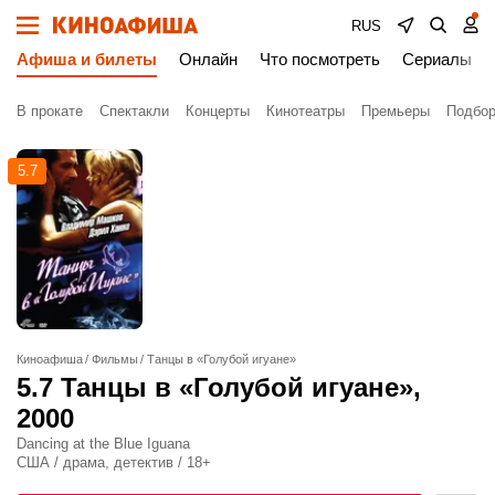
RUS
Афиша и билеты
Онлайн
Что посмотреть
Сериалы
В прокате
Спектакли
Концерты
Кинотеатры
Премьеры
Подбор
5.7
Киноафиша
Фильмы
Танцы в «Голубой игуане»
5.7
Танцы в «Голубой игуане»
,
2000
Dancing at the Blue Iguana
США / драма, детектив / 18+