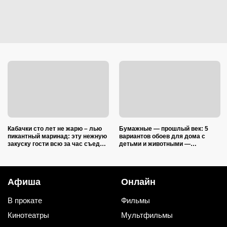
Кабачки сто лет не жарю – лью
Бумажные — прошлый век: 5
пикантный маринад: эту нежную
вариантов обоев для дома с
закуску гости всю за час съедят
детьми и животными —
(рецепт-пятиминутка)
царапины и фломастеры им
нипочём
Афиша
Онлайн
В прокате
Фильмы
Кинотеатры
Мультфильмы