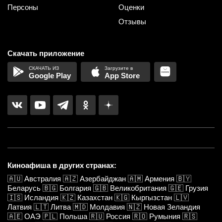
Персоны
Оценки
Отзывы
Скачать приложение
Google Play
App Store
Киноафиша в других странах:
🇦🇺
Австралия
🇦🇿
Азербайджан
🇦🇲
Армения
🇧🇾
Беларусь
🇧🇬
Болгария
🇬🇧
Великобритания
🇬🇪
Грузия
🇮🇸
Исландия
🇰🇿
Казахстан
🇰🇬
Кыргызстан
🇱🇻
Латвия
🇱🇹
Литва
🇲🇩
Молдавия
🇳🇿
Новая Зеландия
🇦🇪
ОАЭ
🇵🇱
Польша
🇷🇺
Россия
🇷🇴
Румыния
🇷🇸