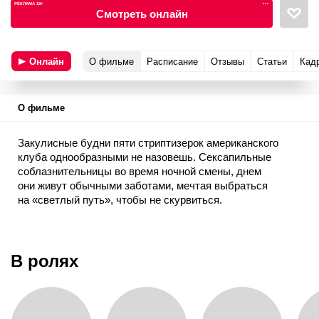
РЕКЛАМА 18+
•••
Смотреть онлайн
Онлайн
О фильме
Расписание
Отзывы
Статьи
Кад
О фильме
Закулисные будни пяти стриптизерок американского
клуба однообразными не назовешь. Сексапильные
соблазнительницы во время ночной смены, днем
они живут обычными заботами, мечтая выбраться
на «светлый путь», чтобы не скурвиться.
У каждой из них свой шанс: Жасмин пишет стихи,
в Ангел неистребим материнский инстинкт, Джо внезапно
узнает, что беременна… А рядом, в мотеле, затаился
В ролях
киллер с охотничьим нюхом Машкова, который
влюбился в одну из красоток…