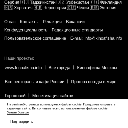
Сербия
🇹🇯
Таджикистан
🇺🇿
Узбекистан
🇫🇮
Финляндия
🇭🇷
Хорватия
🇲🇪
Черногория
🇨🇿
Чехия
🇪🇪
Эстония
О нас
Контакты
Редакция
Вакансии
Конфиденциальность
Редакционные стандарты
Пользовательское соглашение
E-mail: info@kinoafisha.info
Наши проекты:
www.kinoafisha.info
Все города
Киноафиша Москвы
Все рестораны и кафе России
Прогноз погоды в мире
Городовой
Монетизация сайтов
На этой веб-странице используются файлы cookie. Продолжив открывать
страницы сайта, Вы соглашаетесь с использованием файлов cookie.
© 2002-2026 Все права и материалы принадлежат «Киноафиша».
Узнать больше
18+
.
Копирование информации только с письменного разрешения
редакции.
Подтвердить