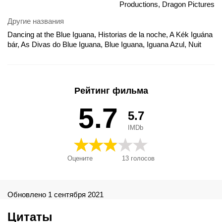
Productions, Dragon Pictures
Другие названия
Dancing at the Blue Iguana, Historias de la noche, A Kék Iguána
bár, As Divas do Blue Iguana, Blue Iguana, Iguana Azul, Nuit
chaude, Zatańczyć w Błękitnej Iguanie, Танці в Блакитній
Ігуані, Танцы в «Голубой игуане», ブルー・イグアナの夜, 钢
管舞娘, 블루 이구아나, Zatanczyc w Blekitnej Iguanie
Рейтинг фильма
5.7
5.7
IMDb
Оцените
13
голосов
Обновлено 1 сентября 2021
Цитаты