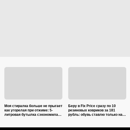
Моя стиралка больше не прыгает
Беру в Fix Price сразу по 10
как угорелая при отжиме: 5-
резиновых ковриков за 181
литровая бутылка сэкономила
рубль: обувь ставлю только на
на ремонте несколько тысяч
один из них — нашла еще 7
рублей
необычных применений