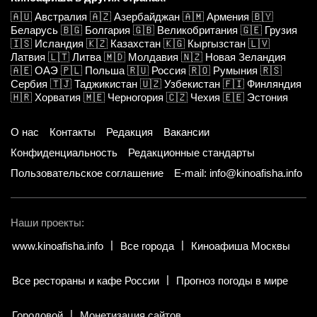
🇦🇺
Австралия
🇦🇿
Азербайджан
🇦🇲
Армения
🇧🇾
Беларусь
🇧🇬
Болгария
🇬🇧
Великобритания
🇬🇪
Грузия
🇮🇸
Исландия
🇰🇿
Казахстан
🇰🇬
Кыргызстан
🇱🇻
Латвия
🇱🇹
Литва
🇲🇩
Молдавия
🇳🇿
Новая Зеландия
🇦🇪
ОАЭ
🇵🇱
Польша
🇷🇺
Россия
🇷🇴
Румыния
🇷🇸
Сербия
🇹🇯
Таджикистан
🇺🇿
Узбекистан
🇫🇮
Финляндия
🇭🇷
Хорватия
🇲🇪
Черногория
🇨🇿
Чехия
🇪🇪
Эстония
О нас
Контакты
Редакция
Вакансии
Конфиденциальность
Редакционные стандарты
Пользовательское соглашение
E-mail: info@kinoafisha.info
Наши проекты:
www.kinoafisha.info
Все города
Киноафиша Москвы
Все рестораны и кафе России
Прогноз погоды в мире
Городовой
Монетизация сайтов