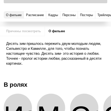
О фильме
Расписание
Кадры
Персоны
Постеры
Трейлер
Причины посмотреть
О фильме
Десять зим пришлось пережить двум молодым людям,
Сильвестро и Камилле, для того, чтобы познать
настоящее чувство. Десять зим- это история о любви.
Точнее - пролог истории любви, рассказанный в десяти
картинах.
Когда они встретились впервые, зимой 1998-го, им было
около двадцати, в финале - тридцать. Раз в год их мир
приоткрывается для нас всего на несколько дней или
В ролях
даже часов. И тогда мы видим героев - таких красивых,
умных и темпераментных, таких разных и в то же время
очень похожих – на новом этапе их судьбы. Каждый из
них по-своему стремится к романтической и
нетривиальной жизни. Наверное, это и привлекает их