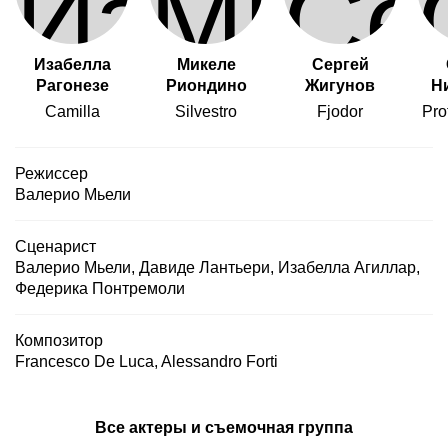
друг в друге. Иногда Камилла и Сильвестро –
«влюбленные», иногда – «друзья», а то и просто
«случайные знакомые». Иногда их судьбы
Изабелла
Микеле
Сергей
переплетаются, иногда – идут параллельно. Должно
Рагонезе
Риондино
Жигунов
Н
было пройти десять зим, прежде чем между ними
исчезли непреодолимые, как казалось, противоречия,
Camilla
Silvestro
Fjodor
Pro
разногласия, расстояния. И лишь спустя десять зим
Сильвестро и Камилла понимают, что они больше не в
силах бороться с непреодолимым притяжением, которое
Режиссер
возникло между ними десять зим назад: десять зим- в
Валерио Мьели
неповторимых по своей красоте Венеции и Москве.
Сценарист
Валерио Мьели
,
Давиде Лантьери
,
Изабелла Агиллар
,
Федерика Понтремоли
Композитор
Francesco De Luca
,
Alessandro Forti
Все актеры и съемочная группа