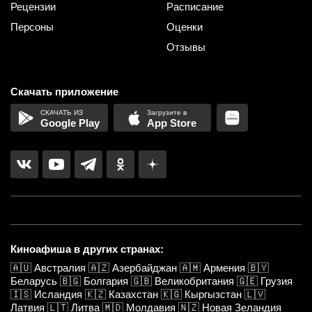
Рецензии
Расписание
Персоны
Оценки
Отзывы
Скачать приложение
Google Play
App Store
Киноафиша в других странах:
🇦🇺
Австралия
🇦🇿
Азербайджан
🇦🇲
Армения
🇧🇾
Беларусь
🇧🇬
Болгария
🇬🇧
Великобритания
🇬🇪
Грузия
🇮🇸
Исландия
🇰🇿
Казахстан
🇰🇬
Кыргызстан
🇱🇻
Латвия
🇱🇹
Литва
🇲🇩
Молдавия
🇳🇿
Новая Зеландия