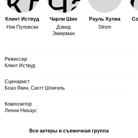
Клинт Иствуд
Чарли Шин
Рауль Хулиа
Со
Ник Пуловски
Дэвид
Strom
Эккерман
Режиссер
Клинт Иствуд
Сценарист
Боаз Якин
,
Скотт Шпигель
Композитор
Ленни Нихаус
Все актеры и съемочная группа