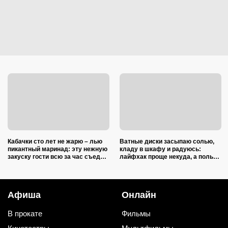
Кабачки сто лет не жарю – лью
Ватные диски засыпаю солью,
пикантный маринад: эту нежную
кладу в шкафу и радуюсь:
закуску гости всю за час съедят
лайфхак проще некуда, а пользы
(рецепт-пятиминутка)
вагон и маленькая тележка
Афиша
Онлайн
В прокате
Фильмы