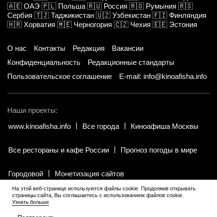
🇦🇪
ОАЭ
🇵🇱
Польша
🇷🇺
Россия
🇷🇴
Румыния
🇷🇸
Сербия
🇹🇯
Таджикистан
🇺🇿
Узбекистан
🇫🇮
Финляндия
🇭🇷
Хорватия
🇲🇪
Черногория
🇨🇿
Чехия
🇪🇪
Эстония
О нас
Контакты
Редакция
Вакансии
Конфиденциальность
Редакционные стандарты
Пользовательское соглашение
E-mail: info@kinoafisha.info
Наши проекты:
www.kinoafisha.info
Все города
Киноафиша Москвы
Все рестораны и кафе России
Прогноз погоды в мире
Городовой
Монетизация сайтов
На этой веб-странице используются файлы cookie. Продолжив открывать
страницы сайта, Вы соглашаетесь с использованием файлов cookie.
© 2002-2026 Все права и материалы принадлежат «Киноафиша».
Узнать больше
18+
.
Копирование информации только с письменного разрешения
редакции.