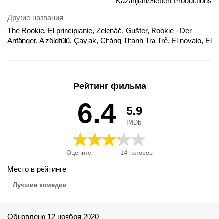
Kazanjian/Siebert Productions
Другие названия
The Rookie, El principiante, Zelenáč, Gušter, Rookie - Der
Anfänger, A zöldfülű, Çaylak, Chàng Thanh Tra Trẻ, El novato, El
principiant, Koldt bly og varme øretæver, La recluta, La recrue,
La relève, Naujokelis, Novicele, Nýliðinn, Rookie - Rekrutten,
Rookie - tulokas, Rookie - Um Profissional de Perigo, Rookie:
Um Profissional do Perigo, The Rookie - nykomlingen, The
Рейтинг фильма
Rookie - Rekrutten, The Rookie - tulokas, The Rookie -Tulokas,
Żółtodziób, Βάπτισμα πυρός, Новачок, Новичок,
6.4
5.9
Новобранецът, ルーキー, 暴風幹探, 暴风干探, 菜鳥霹靂膽
IMDb
Оцените
14
голосов
Место в рейтинге
Лучшие комедии
Обновлено 12 ноября 2020