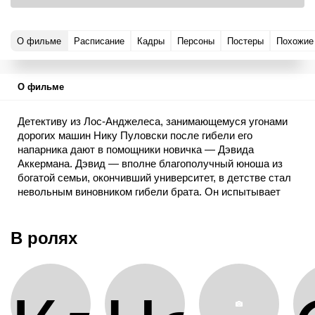
О фильме
Расписание
Кадры
Персоны
Постеры
Похожие
О фильме
Детективу из Лос-Анджелеса, занимающемуся угонами
дорогих машин Нику Пуловски после гибели его
напарника дают в помощники новичка — Дэвида
Аккермана. Дэвид — вполне благополучный юноша из
богатой семьи, окончивший университет, в детстве стал
невольным виновником гибели брата. Он испытывает
страх и угрызения совести.
Переплет, в который они с Ником попадают, преследуя
В ролях
главаря банды угонщиков Строма, заставляют его
побороть страх. Рискуя жизнью, Дэвид в одиночку идет
на выручку Нику, которого Стром взял в заложники. Он
не только помогает Нику избежать гибели, но вдвоем они
расправляются с бандой и ее главарем…