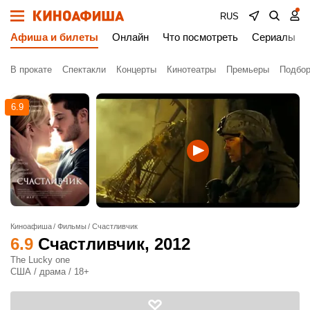
RUS
Афиша и билеты
Онлайн
Что посмотреть
Сериалы
В прокате
Спектакли
Концерты
Кинотеатры
Премьеры
Подбор
6.9
Киноафиша
Фильмы
Счастливчик
6.9
Счастливчик
, 2012
The Lucky one
США / драма / 18+