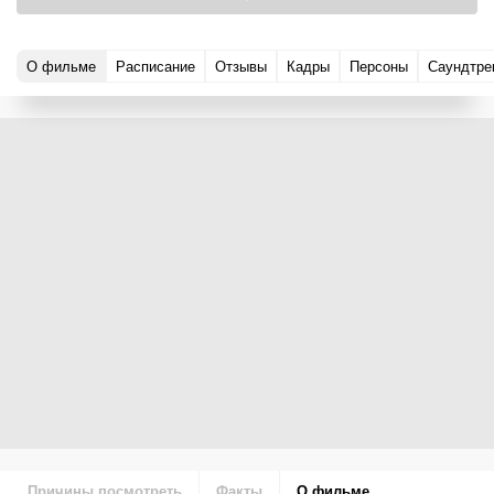
О фильме
Расписание
Отзывы
Кадры
Персоны
Саундтре
Причины посмотреть
Факты
О фильме