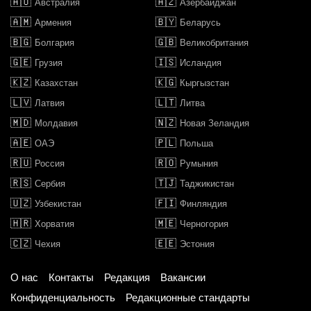
🇦🇺
🇦🇿
Австралия
Азербайджан
🇦🇲
🇧🇾
Армения
Беларусь
🇧🇬
🇬🇧
Болгария
Великобритания
🇬🇪
🇮🇸
Грузия
Исландия
🇰🇿
🇰🇬
Казахстан
Кыргызстан
🇱🇻
🇱🇹
Латвия
Литва
🇲🇩
🇳🇿
Молдавия
Новая Зеландия
🇦🇪
🇵🇱
ОАЭ
Польша
🇷🇺
🇷🇴
Россия
Румыния
🇷🇸
🇹🇯
Сербия
Таджикистан
🇺🇿
🇫🇮
Узбекистан
Финляндия
🇭🇷
🇲🇪
Хорватия
Черногория
🇨🇿
🇪🇪
Чехия
Эстония
О нас
Контакты
Редакция
Вакансии
Конфиденциальность
Редакционные стандарты