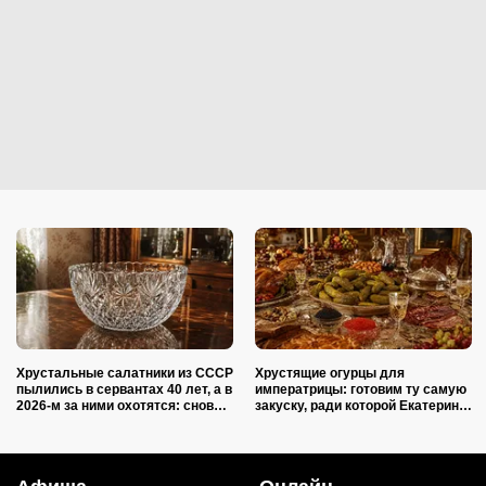
Хрустальные салатники из СССР
Хрустящие огурцы для
пылились в сервантах 40 лет, а в
императрицы: готовим ту самую
2026-м за ними охотятся: снова в
закуску, ради которой Екатерина
моде и дорожают
II закатывала пирушки