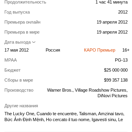
Продолжительность
1 час 41 минута
Год выпуска
2012
Премьера онлайн
19 апреля 2012
Премьера в мире
19 апреля 2012
Дата выхода
17 мая 2012
Россия
КАРО Премьер
16+
MPAA
PG-13
Бюджет
$25 000 000
Сборы в мире
$99 357 138
Производство
Warner Bros., Village Roadshow Pictures,
DiNovi Pictures
Другие названия
The Lucky One, Cuando te encuentre, Talisman, Amzinai tavo,
Bức Ảnh Định Mệnh, Ho cercato il tuo nome, Igavesti sinu, Le
porte-bonheur, Şanslı Biri, Šťastlivec, Szczęściarz,
Szerencsecsillag, Talismans, Talismanul norocos, The Lucky