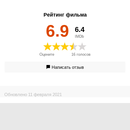
One - Für immer der Deine, Um Homem Com Sorte, Um
Homem de Sorte, Un home amb sort, Zauvek tvoj, Zauvijek
Рейтинг фильма
tvoj, Δικός σου για πάντα, Счастливчик, Талисманът,
Щасливчик, 一枚のめぐり逢い, 幸运符, 幸運符, Amžinai tavo
6.9
6.4
IMDb
Оцените
16
голосов
Написать отзыв
Обновлено 11 февраля 2021