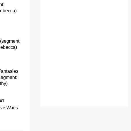
t:
Rebecca)
(segment:
Rebecca)
Fantasies
segment:
thy)
ал
ve Waits