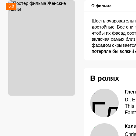
О фильме
6.8
Шесть очаровательн
достойные. Все они 
чтобы их фасад соот
включая самых близк
фасадом скрывается 
потеряла бы всякий 
изменится, многое у
попытается улыбнут
В ролях
Глен
Dr. 
This 
Fant
Кали
Chris