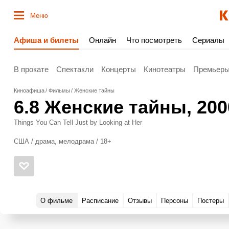
Меню
Афиша и билеты
Онлайн
Что посмотреть
Сериалы
В прокате
Спектакли
Концерты
Кинотеатры
Премьер
Киноафиша
Фильмы
Женские тайны
6.8
Женские тайны
, 20
Things You Can Tell Just by Looking at Her
США / драма, мелодрама / 18+
О фильме
Расписание
Отзывы
Персоны
Постеры