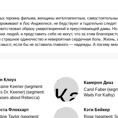
ых героинь фильма, женщины интеллигентные, самостоятельны
проживают в Лос-Анджелесе, не бедствуют и тщательно следят 
ветствовал образу умиротворенной и преуспевающей дамы. Но 
их людей, и представить себе не могут, что за этим благоприс
страшное одиночество и невероятная сердечная боль. Жизнь, 
смысл, если бы не оставила главного — надежды. А посему мно
строится, переплетутся судьбы, сквозь слезы проступят улыбки,
ься в ответ…
н Клоуз
Камерон Диаз
Elaine Keener (segment:
Carol Faber (segm
is Dr. Keener) (segment:
Waits For Kathy)
asies about Rebecca)
ста Флокхарт
Кэти Бейкер
tine Taylor (segment:
Rose (segment: 