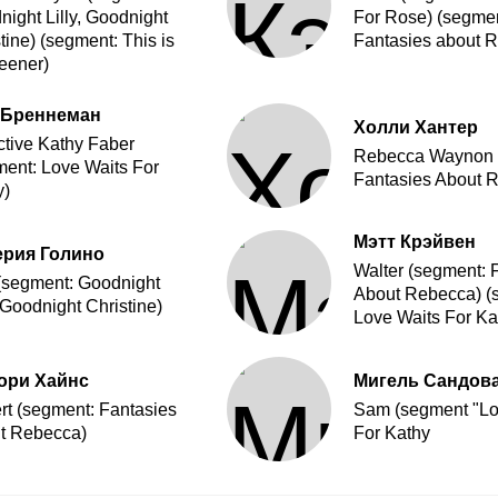
ight Lilly, Goodnight
For Rose) (segmen
tine) (segment: This is
Fantasies about 
eener)
 Бреннеман
Холли Хантер
ctive Kathy Faber
Rebecca Waynon 
ment: Love Waits For
Fantasies About 
y)
Мэтт Крэйвен
ерия Голино
Walter (segment: 
 (segment: Goodnight
About Rebecca) (
, Goodnight Christine)
Love Waits For Ka
ори Хайнс
Мигель Сандов
rt (segment: Fantasies
Sam (segment "Lo
t Rebecca)
For Kathy