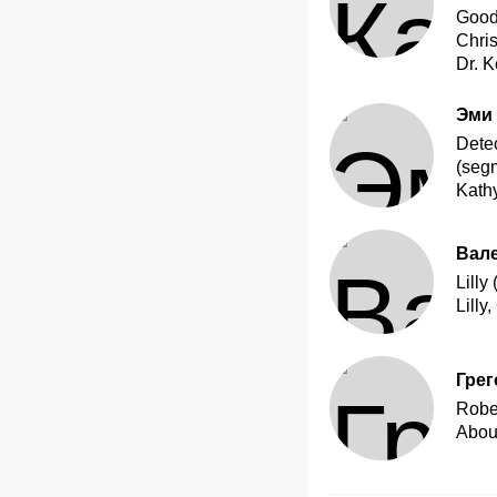
Goodn
Chris
Dr. K
Эми
Dete
(seg
Kath
Вал
Lilly
Lilly
Грег
Robe
Abou