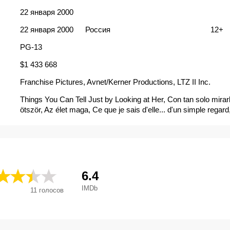
22 января 2000
22 января 2000
Россия
12+
PG-13
$1 433 668
Franchise Pictures, Avnet/Kerner Productions, LTZ II Inc.
Things You Can Tell Just by Looking at Her, Con tan solo mirarl
ötször, Az élet maga, Ce que je sais d'elle... d'un simple regar
Você Pode Dizer só de Olhar para Ela, Con sólo mirarte, Cosas
con sólo mirarla, Coses que diries només de mirar-la, Dalykai, 
pasakyti tik pažiurejęs i ją, Eksi gynaikes eksomologountai, Ge
man sieht, Gefühle, die man sieht... - Things you can tell, Julmi
Le cose che so di lei, Na pierwszy rzut oka, O que direi olhando
Regards de femmes, Tout ce qu'on peut apprendre d'une fem
6.4
premier regard, Έξι γυναίκες εξομολογούνται, Женские тайны
IMDb
11
голосов
Лабиринти, 寂寞城市, 彼女を見ればわかること, oisas que Voc
Dizer só de Olhar para Ela, 그녀를 보기만 해도 알 수 있는 것