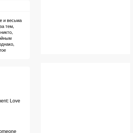
е и весьма
за тем,
никто,
тойным
однако,
гое
 а жизнь
ent: Love
Someone