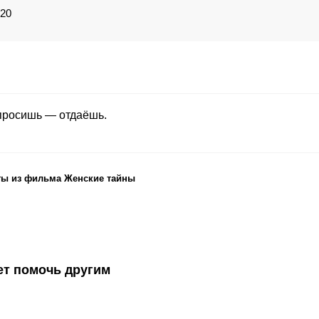
020
 просишь — отдаёшь.
ты из фильма Женские тайны
ет помочь другим