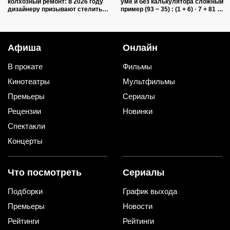
колхозный ремонт: в 2026 году
уме и без калькулятора сложный
дизайнеру призывают стелить
пример (93 − 35) : (1 + 6) · 7 + 81 :
пол в квартирах только так
(4 + 5)
Афиша
Онлайн
В прокате
Фильмы
Кинотеатры
Мультфильмы
Премьеры
Сериалы
Рецензии
Новинки
Спектакли
Концерты
Что посмотреть
Сериалы
Подборки
График выхода
Премьеры
Новости
Рейтинги
Рейтинги