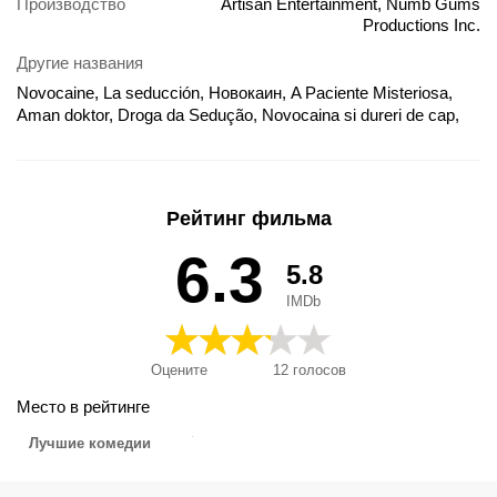
Производство
Artisan Entertainment, Numb Gums
Productions Inc.
Другие названия
Novocaine, La seducción, Новокаин, A Paciente Misteriosa,
Aman doktor, Droga da Sedução, Novocaina si dureri de cap,
Novocaine - Zahn um Zahn, Novocaïne sur les dents,
Novokainas, Novokaini, Nowokaina, Ohtlik patsient, Química do
Amor, Rompiendo reglas, Sonrisa peligrosa, Vaarallinen potilas,
Νοβοκαΐνη, 노보케인, ノボケイン 局部麻酔の罠, 无齿之徒, 无
Рейтинг фильма
齿嫌疑犯, 麻醉性謀殺, 麻醉性谋杀
6.3
5.8
IMDb
Оцените
12
голосов
Место в рейтинге
Лучшие комедии