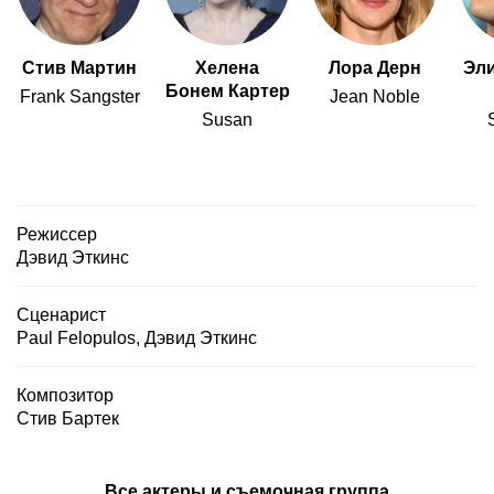
Стив Мартин
Хелена
Лора Дерн
Эли
Бонем Картер
Frank Sangster
Jean Noble
Susan
Режиссер
Дэвид Эткинс
Сценарист
Paul Felopulos
,
Дэвид Эткинс
Композитор
Стив Бартек
Все актеры и съемочная группа