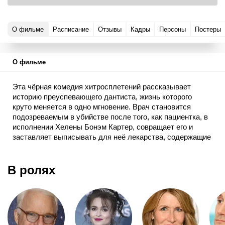
О фильме
Расписание
Отзывы
Кадры
Персоны
Постеры
О фильме
Эта чёрная комедия хитросплетений рассказывает
историю преуспевающего дантиста, жизнь которого
круто меняется в одно мгновение. Врач становится
подозреваемым в убийстве после того, как пациентка, в
исполнении Хелены Бонэм Картер, совращает его и
заставляет выписывать для неё лекарства, содержащие
наркотики. Лора Дерн играет ассистента дантиста, а по
совместительству и его подружку, которая не так уж
безобидна как кажется на первый взгляд.
В ролях