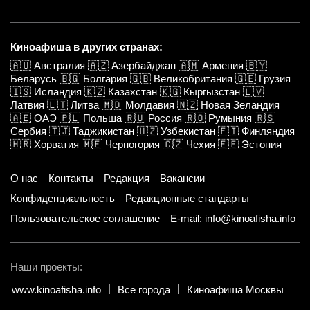
Киноафиша в других странах:
🇦🇺
Австралия
🇦🇿
Азербайджан
🇦🇲
Армения
🇧🇾
Беларусь
🇧🇬
Болгария
🇬🇧
Великобритания
🇬🇪
Грузия
🇮🇸
Исландия
🇰🇿
Казахстан
🇰🇬
Кыргызстан
🇱🇻
Латвия
🇱🇹
Литва
🇲🇩
Молдавия
🇳🇿
Новая Зеландия
🇦🇪
ОАЭ
🇵🇱
Польша
🇷🇺
Россия
🇷🇴
Румыния
🇷🇸
Сербия
🇹🇯
Таджикистан
🇺🇿
Узбекистан
🇫🇮
Финляндия
🇭🇷
Хорватия
🇲🇪
Черногория
🇨🇿
Чехия
🇪🇪
Эстония
О нас
Контакты
Редакция
Вакансии
Конфиденциальность
Редакционные стандарты
Пользовательское соглашение
E-mail: info@kinoafisha.info
Наши проекты:
www.kinoafisha.info
Все города
Киноафиша Москвы