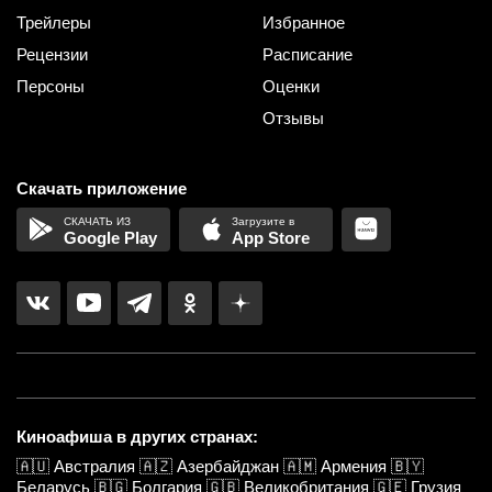
Трейлеры
Избранное
Рецензии
Расписание
Персоны
Оценки
Отзывы
Скачать приложение
Google Play
App Store
Киноафиша в других странах:
🇦🇺
Австралия
🇦🇿
Азербайджан
🇦🇲
Армения
🇧🇾
Беларусь
🇧🇬
Болгария
🇬🇧
Великобритания
🇬🇪
Грузия