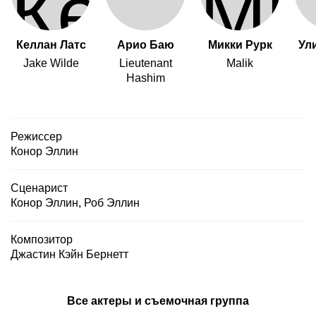
Келлан Латс
Арио Баю
Микки Рурк
Ул
Jake Wilde
Lieutenant
Malik
Hashim
Режиссер
Конор Эллин
Сценарист
Конор Эллин
,
Роб Эллин
Композитор
Джастин Кэйн Бернетт
Все актеры и съемочная группа