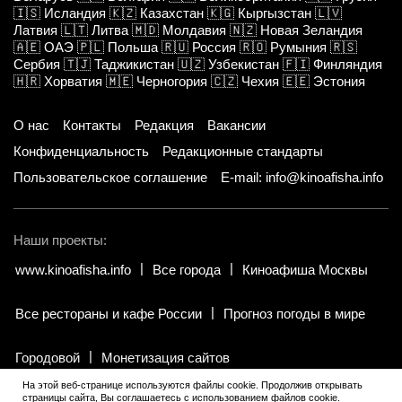
🇮🇸
Исландия
🇰🇿
Казахстан
🇰🇬
Кыргызстан
🇱🇻
Латвия
🇱🇹
Литва
🇲🇩
Молдавия
🇳🇿
Новая Зеландия
🇦🇪
ОАЭ
🇵🇱
Польша
🇷🇺
Россия
🇷🇴
Румыния
🇷🇸
Сербия
🇹🇯
Таджикистан
🇺🇿
Узбекистан
🇫🇮
Финляндия
🇭🇷
Хорватия
🇲🇪
Черногория
🇨🇿
Чехия
🇪🇪
Эстония
О нас
Контакты
Редакция
Вакансии
Конфиденциальность
Редакционные стандарты
Пользовательское соглашение
E-mail: info@kinoafisha.info
Наши проекты:
www.kinoafisha.info
Все города
Киноафиша Москвы
Все рестораны и кафе России
Прогноз погоды в мире
Городовой
Монетизация сайтов
На этой веб-странице используются файлы cookie. Продолжив открывать
страницы сайта, Вы соглашаетесь с использованием файлов cookie.
© 2002-2026 Все права и материалы принадлежат «Киноафиша».