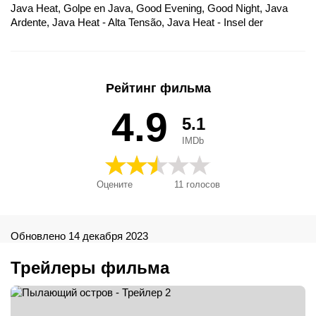
Java Heat, Golpe en Java, Good Evening, Good Night, Java
Ardente, Java Heat - Alta Tensão, Java Heat - Insel der
Entscheidung, Java Heat - Tüzes pokol, Java kuumus, Javos
karštis, Jawajska gorączka, Nightlife, Sức Nóng, Terreur à
Java, Палаючий острів, Пылающий остров, パーフェクト・
ヒート, 爪哇火線, Complot suicida, 爪哇火线
Рейтинг фильма
4.9
5.1
IMDb
Оцените
11
голосов
Обновлено 14 декабря 2023
Трейлеры фильма