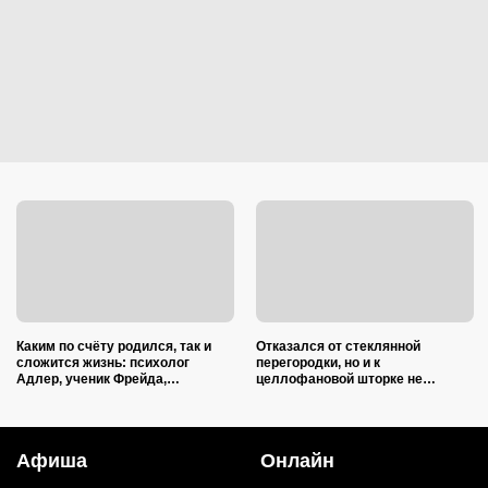
Каким по счёту родился, так и
Отказался от стеклянной
сложится жизнь: психолог
перегородки, но и к
Адлер, ученик Фрейда,
целлофановой шторке не
объяснил, как очередность
вернусь: от брызг в ванной в
влияет на судьбу
2026 году спасает такой вариант
Афиша
Онлайн