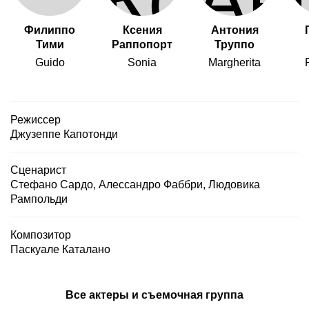
Филиппо
Ксения
Антония
Тими
Раппопорт
Труппо
Guido
Sonia
Margherita
Режиссер
Джузеппе Капотонди
Сценарист
Стефано Сардо
,
Алессандро Фаббри
,
Людовика
Рампольди
Композитор
Паскуале Каталано
Все актеры и съемочная группа