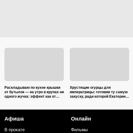
Раскладываю по кухне крышки
Хрустящие огурцы для
от бутылок — на утро в крупах ни
императрицы: готовим ту самую
одного жучка: эффект как от
закуску, ради которой Екатерина
дорогой отравы
II закатывала пирушки
Афиша
Онлайн
В прокате
Фильмы