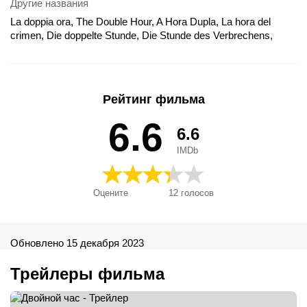
Другие названия
La doppia ora, The Double Hour, A Hora Dupla, La hora del
crimen, Die doppelte Stunde, Die Stunde des Verbrechens,
Dupli sat, Il cuore della notte, L'heure du crime, La doble
realidad, Podwójna godzina, Двойной час, 더블 아워, 時の重な
る女
Рейтинг фильма
6.6
6.6
IMDb
Оцените
12
голосов
Обновлено 15 декабря 2023
Трейлеры фильма