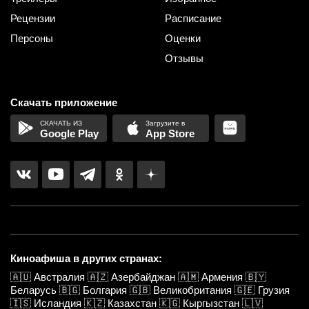
Рецензии
Расписание
Персоны
Оценки
Отзывы
Скачать приложение
Google Play
App Store
Киноафиша в других странах:
🇦🇺
Австралия
🇦🇿
Азербайджан
🇦🇲
Армения
🇧🇾
Беларусь
🇧🇬
Болгария
🇬🇧
Великобритания
🇬🇪
Грузия
🇮🇸
Исландия
🇰🇿
Казахстан
🇰🇬
Кыргызстан
🇱🇻