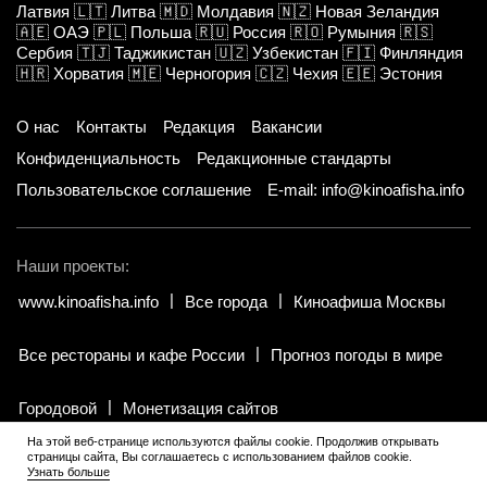
Латвия
🇱🇹
Литва
🇲🇩
Молдавия
🇳🇿
Новая Зеландия
🇦🇪
ОАЭ
🇵🇱
Польша
🇷🇺
Россия
🇷🇴
Румыния
🇷🇸
Сербия
🇹🇯
Таджикистан
🇺🇿
Узбекистан
🇫🇮
Финляндия
🇭🇷
Хорватия
🇲🇪
Черногория
🇨🇿
Чехия
🇪🇪
Эстония
О нас
Контакты
Редакция
Вакансии
Конфиденциальность
Редакционные стандарты
Пользовательское соглашение
E-mail: info@kinoafisha.info
Наши проекты:
www.kinoafisha.info
Все города
Киноафиша Москвы
Все рестораны и кафе России
Прогноз погоды в мире
Городовой
Монетизация сайтов
На этой веб-странице используются файлы cookie. Продолжив открывать
страницы сайта, Вы соглашаетесь с использованием файлов cookie.
© 2002-2026 Все права и материалы принадлежат «Киноафиша».
Узнать больше
18+
.
Копирование информации только с письменного разрешения