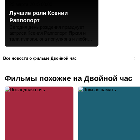
25 марта 2015 00:00
Лучшие роли Ксении
Раппопорт
Сегодня день рождения празднует
актриса Ксения Раппопорт. Яркая и
талантливая, она популярна и любима
зрителями не только в России, но и в
Европе. Неслучайно именно её
пригласили вести церемонии
Все новости о фильме Двойной час
Фильмы похожие на Двойной час