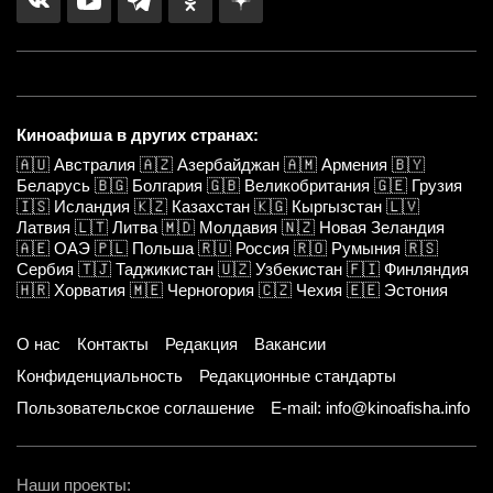
Киноафиша в других странах:
🇦🇺
Австралия
🇦🇿
Азербайджан
🇦🇲
Армения
🇧🇾
Беларусь
🇧🇬
Болгария
🇬🇧
Великобритания
🇬🇪
Грузия
🇮🇸
Исландия
🇰🇿
Казахстан
🇰🇬
Кыргызстан
🇱🇻
Латвия
🇱🇹
Литва
🇲🇩
Молдавия
🇳🇿
Новая Зеландия
🇦🇪
ОАЭ
🇵🇱
Польша
🇷🇺
Россия
🇷🇴
Румыния
🇷🇸
Сербия
🇹🇯
Таджикистан
🇺🇿
Узбекистан
🇫🇮
Финляндия
🇭🇷
Хорватия
🇲🇪
Черногория
🇨🇿
Чехия
🇪🇪
Эстония
О нас
Контакты
Редакция
Вакансии
Конфиденциальность
Редакционные стандарты
Пользовательское соглашение
E-mail: info@kinoafisha.info
Наши проекты: