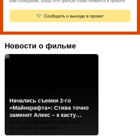
вам сообщение, когда этот фильм снова появится в прокате
Сообщить о выходе в прокат
Новости о фильме
21 марта 2026 15:34
Начались съемки 2-го
«Майнкрафта»: Стива точно
заменит Алекс – к касту
присоединилась звезда
Более подходящей актрисы на эту
роль было не сыскать.
«Человека-Паука»