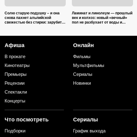
Солю старую подушку – и она
Ламинат и линолеум — прошлый
снова пахнет альпийской
век и колхоз: новый «вечный»
свежестью без стирки: зарубите
пол не разбухает от воды и
на носу простую хитрость от
выглядит на миллион
желтых пятен
Афиша
Онлайн
В прокате
Фильмы
Кинотеатры
Мультфильмы
Премьеры
Сериалы
Рецензии
Новинки
Спектакли
Концерты
Что посмотреть
Сериалы
Подборки
График выхода