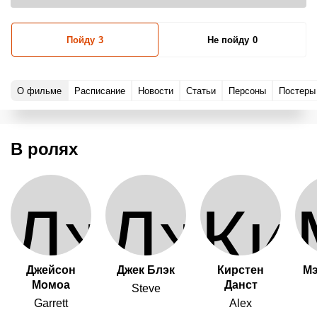
Пойду
3
Не пойду
0
О фильме
Расписание
Новости
Статьи
Персоны
Постеры
В ролях
Джейсон
Джек Блэк
Кирстен
Мэ
Момоа
Данст
Steve
Garrett
Alex