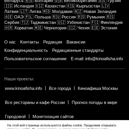
Беларусь
🇧🇬
Болгария
🇬🇧
Великобритания
🇬🇪
Грузия
🇮🇸
Исландия
🇰🇿
Казахстан
🇰🇬
Кыргызстан
🇱🇻
Латвия
🇱🇹
Литва
🇲🇩
Молдавия
🇳🇿
Новая Зеландия
🇦🇪
ОАЭ
🇵🇱
Польша
🇷🇺
Россия
🇷🇴
Румыния
🇷🇸
Сербия
🇹🇯
Таджикистан
🇺🇿
Узбекистан
🇫🇮
Финляндия
🇭🇷
Хорватия
🇲🇪
Черногория
🇨🇿
Чехия
🇪🇪
Эстония
О нас
Контакты
Редакция
Вакансии
Конфиденциальность
Редакционные стандарты
Пользовательское соглашение
E-mail: info@kinoafisha.info
Наши проекты:
www.kinoafisha.info
Все города
Киноафиша Москвы
Все рестораны и кафе России
Прогноз погоды в мире
Городовой
Монетизация сайтов
На этой веб-странице используются файлы cookie. Продолжив открывать