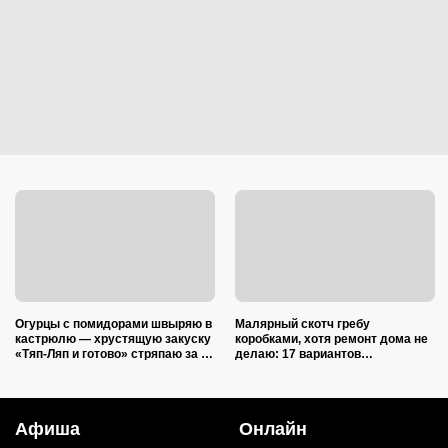
Огурцы с помидорами швыряю в
Малярный скотч гребу
кастрюлю — хрустящую закуску
коробками, хотя ремонт дома не
«Тяп-Ляп и готово» стряпаю за 15
делаю: 17 вариантов
минут: и со стола ее первой
использования в квартире и на
сметут
даче
Афиша
Онлайн