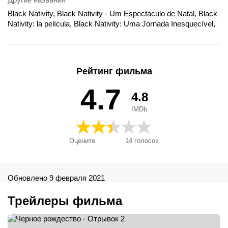
Black Nativity, Black Nativity - Um Espectáculo de Natal, Black
Nativity: la película, Black Nativity: Uma Jornada Inesquecível,
Közel a karácsony, Rodzinne święta, Un Natale speciale a New
York, Черное Рождество, Чорне Різдво, クリスマスの贈り物,
黑暗的降生, 黑色圣诞, 黑色誕生, Navidad en Familia, Jul i New
York
Рейтинг фильма
4.7
4.8
IMDb
Оцените
14
голосов
Обновлено 9 февраля 2021
Трейлеры фильма