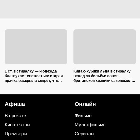
1 ст. в стиралку — и одежда
Кидаю кубики льда в стиралку
благоухает свежестью: старая
вслед за бельём: совет
прачка раскрыла секрет, что
британской хозяйки сэкономил
добавить в барабан вместе с
кучу времени (и немного денег)
порошком
Афиша
Онлайн
В прокате
Фильмы
Кинотеатры
Мультфильмы
Премьеры
Сериалы