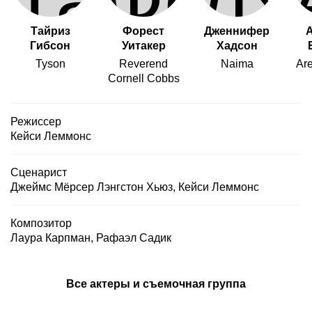
Тайриз
Форест
Дженнифер
Гибсон
Уитакер
Хадсон
Tyson
Reverend
Naima
Ar
Cornell Cobbs
Режиссер
Кейси Леммонс
Сценарист
Джеймс Мёрсер Лэнгстон Хьюз
,
Кейси Леммонс
Композитор
Лаура Карпман
,
Рафаэл Садик
Все актеры и съемочная группа