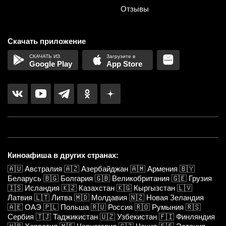
Отзывы
Скачать приложение
Google Play
App Store
Киноафиша в других странах:
🇦🇺
Австралия
🇦🇿
Азербайджан
🇦🇲
Армения
🇧🇾
Беларусь
🇧🇬
Болгария
🇬🇧
Великобритания
🇬🇪
Грузия
🇮🇸
Исландия
🇰🇿
Казахстан
🇰🇬
Кыргызстан
🇱🇻
Латвия
🇱🇹
Литва
🇲🇩
Молдавия
🇳🇿
Новая Зеландия
🇦🇪
ОАЭ
🇵🇱
Польша
🇷🇺
Россия
🇷🇴
Румыния
🇷🇸
Сербия
🇹🇯
Таджикистан
🇺🇿
Узбекистан
🇫🇮
Финляндия