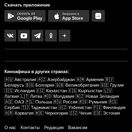
Скачать приложение
Google Play
App Store
Киноафиша в других странах:
🇦🇺
Австралия
🇦🇿
Азербайджан
🇦🇲
Армения
🇧🇾
Беларусь
🇧🇬
Болгария
🇬🇧
Великобритания
🇬🇪
Грузия
🇮🇸
Исландия
🇰🇿
Казахстан
🇰🇬
Кыргызстан
🇱🇻
Латвия
🇱🇹
Литва
🇲🇩
Молдавия
🇳🇿
Новая Зеландия
🇦🇪
ОАЭ
🇵🇱
Польша
🇷🇺
Россия
🇷🇴
Румыния
🇷🇸
Сербия
🇹🇯
Таджикистан
🇺🇿
Узбекистан
🇫🇮
Финляндия
🇭🇷
Хорватия
🇲🇪
Черногория
🇨🇿
Чехия
🇪🇪
Эстония
О нас
Контакты
Редакция
Вакансии