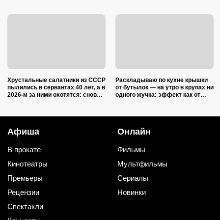
Хрустальные салатники из СССР
Раскладываю по кухне крышки
пылились в сервантах 40 лет, а в
от бутылок — на утро в крупах ни
2026-м за ними охотятся: снова в
одного жучка: эффект как от
моде и дорожают
дорогой отравы
Афиша
Онлайн
В прокате
Фильмы
Кинотеатры
Мультфильмы
Премьеры
Сериалы
Рецензии
Новинки
Спектакли