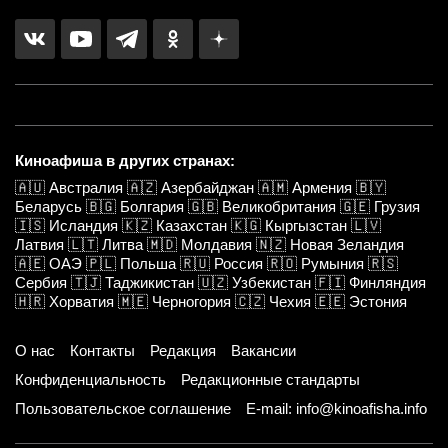
Киноафиша в других странах:
🇦🇺
Австралия
🇦🇿
Азербайджан
🇦🇲
Армения
🇧🇾
Беларусь
🇧🇬
Болгария
🇬🇧
Великобритания
🇬🇪
Грузия
🇮🇸
Исландия
🇰🇿
Казахстан
🇰🇬
Кыргызстан
🇱🇻
Латвия
🇱🇹
Литва
🇲🇩
Молдавия
🇳🇿
Новая Зеландия
🇦🇪
ОАЭ
🇵🇱
Польша
🇷🇺
Россия
🇷🇴
Румыния
🇷🇸
Сербия
🇹🇯
Таджикистан
🇺🇿
Узбекистан
🇫🇮
Финляндия
🇭🇷
Хорватия
🇲🇪
Черногория
🇨🇿
Чехия
🇪🇪
Эстония
О нас
Контакты
Редакция
Вакансии
Конфиденциальность
Редакционные стандарты
Пользовательское соглашение
E-mail: info@kinoafisha.info