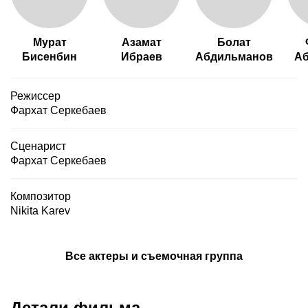
Мурат
Азамат
Болат
Бисенбин
Ибраев
Абдильманов
А
Режиссер
Фархат Серкебаев
Сценарист
Фархат Серкебаев
Композитор
Nikita Karev
Все актеры и съемочная группа
Детали фильма