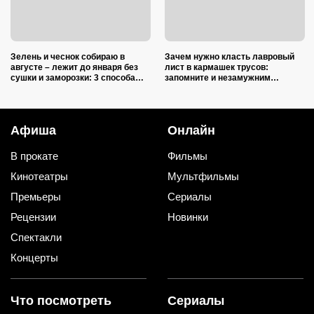
Зелень и чеснок собираю в
Зачем нужно класть лавровый
августе – лежит до января без
лист в кармашек трусов:
сушки и заморозки: 3 способа
запомните и незамужним
сохранить изумительный запах и
подругам расскажите
тот самый вкус
Афиша
Онлайн
В прокате
Фильмы
Кинотеатры
Мультфильмы
Премьеры
Сериалы
Рецензии
Новинки
Спектакли
Концерты
Что посмотреть
Сериалы