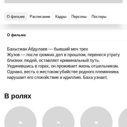
О фильме
Расписание
Кадры
Персоны
Постеры
О фильме
Бахытжан Абдулаев — бывший меч трех
Жузов — после громких дел в прошлом, перенеся утрату
близких людей, оставляет криминальный путь.
Уединившись в горах, он проживает жизнь отшельником.
Однако, весть о жестоком убийстве родного племянника
нарушает его спокойствие и идиллию. Баха узнает,
что виновником является Сакен — сын местного
олигарха Сансызбая, опасного и влиятельного человека,
на которого не распространяются законы. Баха
В ролях
принимает решение выйти на тропу войны против самых
могущественных и влиятельных кланов трех Жузов.
Он готов пойти на всё, чтобы восстановить
справедливость.