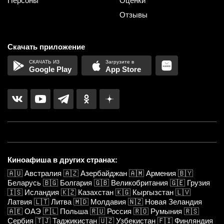
Персоны
Оценки
Отзывы
Скачать приложение
Google Play
App Store
Киноафиша в других странах:
🇦🇺
Австралия
🇦🇿
Азербайджан
🇦🇲
Армения
🇧🇾
Беларусь
🇧🇬
Болгария
🇬🇧
Великобритания
🇬🇪
Грузия
🇮🇸
Исландия
🇰🇿
Казахстан
🇰🇬
Кыргызстан
🇱🇻
Латвия
🇱🇹
Литва
🇲🇩
Молдавия
🇳🇿
Новая Зеландия
🇦🇪
ОАЭ
🇵🇱
Польша
🇷🇺
Россия
🇷🇴
Румыния
🇷🇸
Сербия
🇹🇯
Таджикистан
🇺🇿
Узбекистан
🇫🇮
Финляндия