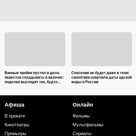
Винные пробки пустил в дело,
Спасения не будет даже в тени:
перестав складывать в вазочке:
синоптики озвучили даты адской
поделки выглядят так, будто
жары в России
делали итальянские мастера
Афиша
Онлайн
В прокате
Фильмы
Кинотеатры
Мультфильмы
Премьеры
Сериалы