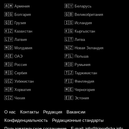
🇦🇲
🇧🇾
Армения
Беларусь
🇧🇬
🇬🇧
Болгария
Великобритания
🇬🇪
🇮🇸
Грузия
Исландия
🇰🇿
🇰🇬
Казахстан
Кыргызстан
🇱🇻
🇱🇹
Латвия
Литва
🇲🇩
🇳🇿
Молдавия
Новая Зеландия
🇦🇪
🇵🇱
ОАЭ
Польша
🇷🇺
🇷🇴
Россия
Румыния
🇷🇸
🇹🇯
Сербия
Таджикистан
🇺🇿
🇫🇮
Узбекистан
Финляндия
🇭🇷
🇲🇪
Хорватия
Черногория
🇨🇿
🇪🇪
Чехия
Эстония
О нас
Контакты
Редакция
Вакансии
Конфиденциальность
Редакционные стандарты
Пользовательское соглашение
E-mail: info@kinoafisha.info