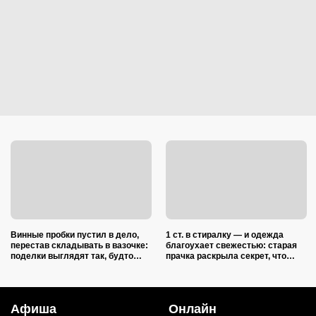
Винные пробки пустил в дело,
1 ст. в стиралку — и одежда
перестав складывать в вазочке:
благоухает свежестью: старая
поделки выглядят так, будто
прачка раскрыла секрет, что
делали итальянские мастера
добавить в барабан вместе с
порошком
Афиша
Онлайн