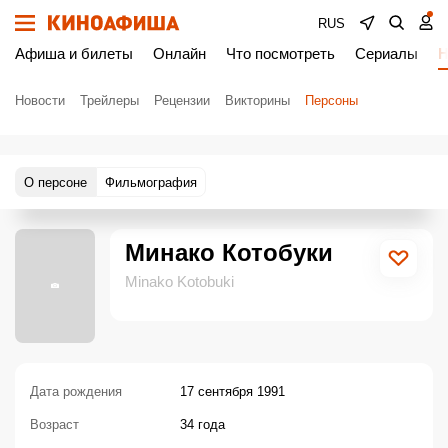
RUS
Афиша и билеты
Онлайн
Что посмотреть
Сериалы
Н
Новости
Трейлеры
Рецензии
Викторины
Персоны
О персоне
Фильмография
Минако Котобуки
Minako Kotobuki
Дата рождения
17 сентября 1991
Возраст
34 года