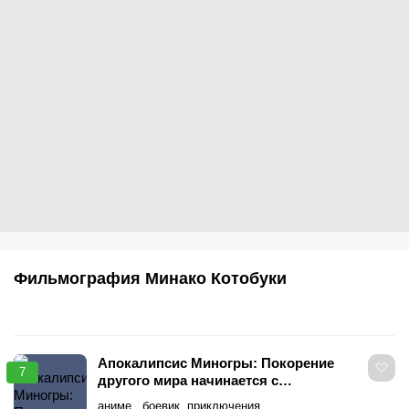
Фильмография Минако Котобуки
Апокалипсис Миногры: Покорение
7
другого мира начинается с
разрушенной цивилизации
аниме , боевик, приключения