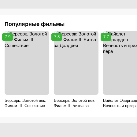
Популярные фильмы
7.9
7.8
7.7
Берсерк. Золотой век:
Берсерк: Золотой век.
Вайолет Эвергард
Фильм III. Сошествие
Фильм II. Битва за
Вечность и призр
Долдрей
пера