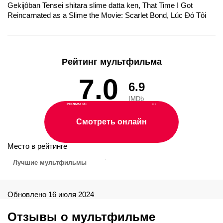
Gekijôban Tensei shitara slime datta ken, That Time I Got
Reincarnated as a Slime the Movie: Scarlet Bond, Lúc Đó Tôi
Đã Chuyển Sinh Thành Slime: Mối Liên Kết Đỏ Thẫm, Meine
Wiedergeburt als Schleim in einer anderen Welt - Feuerrote
Bande, Moi, quand je me réincarne en Slime, le film : Scarlet
Bond, Odrodzony jako galareta: Szkarłatna więź, That Time I
Рейтинг мультфильма
Got Reincarnated as a Slime the Movie, That Time I Got
Reincarnated as a Slime the Movie: Scarlet Bonds, That Time I
7.0
6.9
Got Reincarnated as a Slime: EL Vinculo Escarlata, That Time I
Got Reincarnated as a Slime: Laços Escarlates, That Time I
IMDb
Got Reincarnated as a Slime: The Movie - Scarlet Bond, That
РЕКЛАМА 18+
•••
Time I Got Reincarnated It's a Slime the Movie, The Time I
Смотреть онлайн
Reincarnated as a Slime, О моём перерождении в слизь.
Оцените
10
голосов
Фильм, 劇場版 転生したらスライムだった件, 劇場版 關於我轉
生變成史萊姆這檔事 紅蓮之絆篇, 關於我轉生變成史萊姆這檔事
Место в рейтинге
劇場版 紅蓮之絆篇, 転スラ, That Time I Got Reincarnated as a
Лучшие мультфильмы
Slime: Scarlet Bond, 전생했더니 슬라임이었던 건에 대하여 홍
련의 인연편 극장판, О моём перерождении в слизь: Алые
узы, Moi quand je me réincarne en Slime - Le film Scarlet Bond,
That Time I Got Reincarnated as a Slime La Película - El
Обновлено 16 июля 2024
Vínculo Escarlata, Tensura Movie, Tensei Shitara Slime Datta
Ken: Guren no Kizuna-hen, สไลม์ เดอะมูฟวี่ สายสัมพันธ์สีชาด,
Отзывы о мультфильме