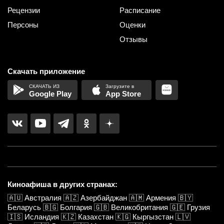
Рецензии
Расписание
Персоны
Оценки
Отзывы
Скачать приложение
Google Play
App Store
Киноафиша в других странах:
🇦🇺
Австралия
🇦🇿
Азербайджан
🇦🇲
Армения
🇧🇾
Беларусь
🇧🇬
Болгария
🇬🇧
Великобритания
🇬🇪
Грузия
🇮🇸
Исландия
🇰🇿
Казахстан
🇰🇬
Кыргызстан
🇱🇻