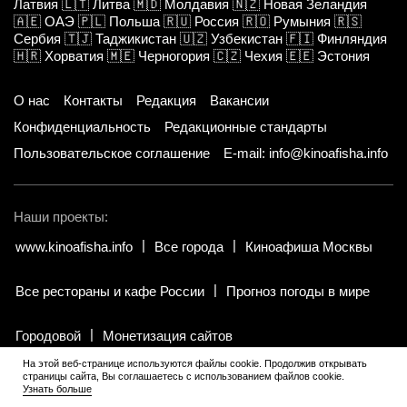
Латвия
🇱🇹
Литва
🇲🇩
Молдавия
🇳🇿
Новая Зеландия
🇦🇪
ОАЭ
🇵🇱
Польша
🇷🇺
Россия
🇷🇴
Румыния
🇷🇸
Сербия
🇹🇯
Таджикистан
🇺🇿
Узбекистан
🇫🇮
Финляндия
🇭🇷
Хорватия
🇲🇪
Черногория
🇨🇿
Чехия
🇪🇪
Эстония
О нас
Контакты
Редакция
Вакансии
Конфиденциальность
Редакционные стандарты
Пользовательское соглашение
E-mail: info@kinoafisha.info
Наши проекты:
www.kinoafisha.info
Все города
Киноафиша Москвы
Все рестораны и кафе России
Прогноз погоды в мире
Городовой
Монетизация сайтов
На этой веб-странице используются файлы cookie. Продолжив открывать
страницы сайта, Вы соглашаетесь с использованием файлов cookie.
© 2002-2026 Все права и материалы принадлежат «Киноафиша».
Узнать больше
18+
.
Копирование информации только с письменного разрешения