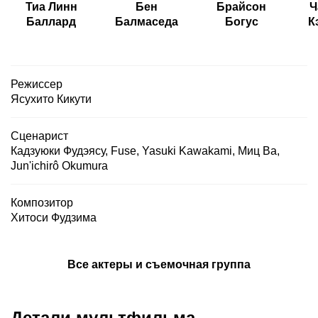
Тиа Линн
Бен
Брайсон
Ч
Баллард
Балмаседа
Богус
К
Режиссер
Ясухито Кикути
Сценарист
Кадзуюки Фудэясу
,
Fuse
,
Yasuki Kawakami
,
Миц Ва
,
Jun'ichirô Okumura
Композитор
Хитоси Фудзима
Все актеры и съемочная группа
Детали мультфильма