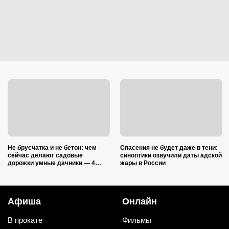
Не брусчатка и не бетон: чем
Спасения не будет даже в тени:
сейчас делают садовые
синоптики озвучили даты адской
дорожки умные дачники — 4
жары в России
практичных варианта
Афиша
Онлайн
В прокате
Фильмы