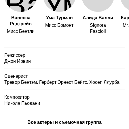
Ванесса
Ума Турман
Алида Валли
Кар
Редгрейв
Мисс Бомонт
Signora
Mr
Мисс Бентли
Fascioli
Режиссер
Джон Ирвин
Сценарист
Тревор Бентэм
,
Герберт Эрнест Бейтс
,
Хосеп Ллурба
Композитор
Никола Пьовани
Все актеры и съемочная группа