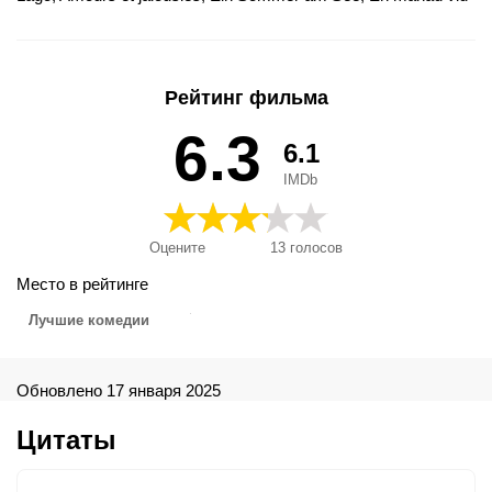
sjön, Enas minas stin limni, Gölde bir ay, Hodesh L'yad Ha-
Agam, Itália csókja, Mėnuo prie ežero, Miesiąc nad jeziorem,
Mjesec dana na jezeru, Um Encontro Para Sempre, Un mes al
llac, Un mes en el lago, Un mes junto al lago, Un mese al lago,
Рейтинг фильма
Ενας μήνας στη λίμνη, Месец край езерото, Месяц на озере,
Місяць біля озера, 湖畔のひと月, 湖畔迷情, 科莫湖之恋
6.3
6.1
IMDb
Оцените
13
голосов
Место в рейтинге
Лучшие комедии
Обновлено 17 января 2025
Цитаты