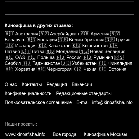
Киноафиша в других странах:
🇦🇺
Австралия
🇦🇿
Азербайджан
🇦🇲
Армения
🇧🇾
Беларусь
🇧🇬
Болгария
🇬🇧
Великобритания
🇬🇪
Грузия
🇮🇸
Исландия
🇰🇿
Казахстан
🇰🇬
Кыргызстан
🇱🇻
Латвия
🇱🇹
Литва
🇲🇩
Молдавия
🇳🇿
Новая Зеландия
🇦🇪
ОАЭ
🇵🇱
Польша
🇷🇺
Россия
🇷🇴
Румыния
🇷🇸
Сербия
🇹🇯
Таджикистан
🇺🇿
Узбекистан
🇫🇮
Финляндия
🇭🇷
Хорватия
🇲🇪
Черногория
🇨🇿
Чехия
🇪🇪
Эстония
О нас
Контакты
Редакция
Вакансии
Конфиденциальность
Редакционные стандарты
Пользовательское соглашение
E-mail: info@kinoafisha.info
Наши проекты:
www.kinoafisha.info
Все города
Киноафиша Москвы