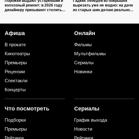
Порожки выдают устаревший и
Гадких лебедей из покрышек
колхозный ремонт: в 2026 году
вырезать уже не модно: на даче
дизайнеру призывают стелить
из старых шин делаю реально
пол в квартирах только так
полезные вещи
Афиша
Онлайн
В прокате
Фильмы
Кинотеатры
Мультфильмы
Премьеры
Сериалы
Рецензии
Новинки
Спектакли
Концерты
Что посмотреть
Сериалы
Подборки
График выхода
Премьеры
Новости
Рейтинги
Рейтинги