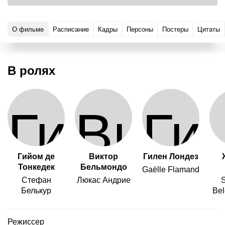
О фильме
Расписание
Кадры
Персоны
Постеры
Цитаты
В ролях
Гийом де
Виктор
Гилен Лондез
Тонкедек
Бельмондо
Gaëlle Flamand
Стефан
Люкас Андрие
Белькур
Bel
Режиссер