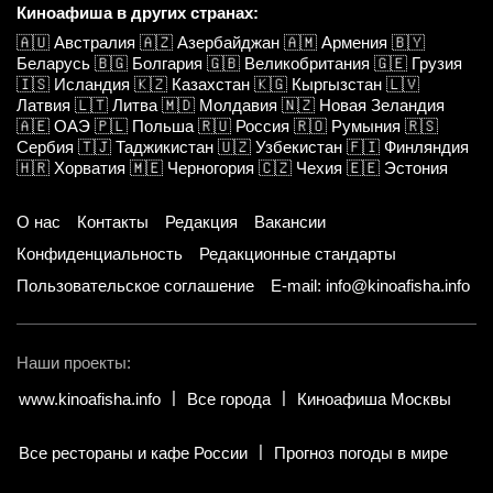
Киноафиша в других странах:
🇦🇺
Австралия
🇦🇿
Азербайджан
🇦🇲
Армения
🇧🇾
Беларусь
🇧🇬
Болгария
🇬🇧
Великобритания
🇬🇪
Грузия
🇮🇸
Исландия
🇰🇿
Казахстан
🇰🇬
Кыргызстан
🇱🇻
Латвия
🇱🇹
Литва
🇲🇩
Молдавия
🇳🇿
Новая Зеландия
🇦🇪
ОАЭ
🇵🇱
Польша
🇷🇺
Россия
🇷🇴
Румыния
🇷🇸
Сербия
🇹🇯
Таджикистан
🇺🇿
Узбекистан
🇫🇮
Финляндия
🇭🇷
Хорватия
🇲🇪
Черногория
🇨🇿
Чехия
🇪🇪
Эстония
О нас
Контакты
Редакция
Вакансии
Конфиденциальность
Редакционные стандарты
Пользовательское соглашение
E-mail: info@kinoafisha.info
Наши проекты:
www.kinoafisha.info
Все города
Киноафиша Москвы
Все рестораны и кафе России
Прогноз погоды в мире