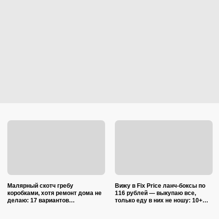
Малярный скотч гребу
Вижу в Fix Price ланч-боксы по
коробками, хотя ремонт дома не
116 рублей — выкупаю все,
делаю: 17 вариантов
только еду в них не ношу: 10+
использования в квартире и на
полезных лайфхаков
даче