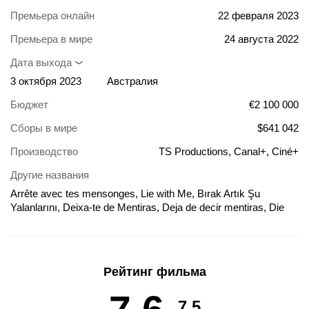
Премьера онлайн
22 февраля 2023
Премьера в мире
24 августа 2022
Дата выхода
3 октября 2023
Австралия
Бюджет
€2 100 000
Сборы в мире
$641 042
Производство
TS Productions, Canal+, Ciné+
Другие названия
Arrête avec tes mensonges, Lie with Me, Bırak Artık Şu
Yalanlarını, Deixa-te de Mentiras, Deja de decir mentiras, Die
Kvar im Ha'Shkarim Shelkha, Dosta je laži, Hazudj velem, Hör
auf zu lügen, Miente Conmigo, Nehaj že s temi lažmi, Pare com
Suas Mentiras, Skończ z tymi kłamstwami, Stop with Your Lies,
Μη μου λες ψέματα, Доста лажи, Повремени с выдумками,
Рейтинг фильма
Престани со тие лаги, 不再欺骗
7.5