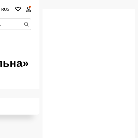
RUS
льна»