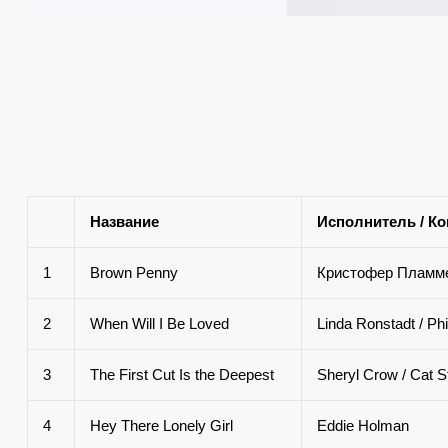
Название
Исполнитель / К
1
Brown Penny
Кристофер Пламмер
2
When Will I Be Loved
Linda Ronstadt / Phi
3
The First Cut Is the Deepest
Sheryl Crow / Cat 
4
Hey There Lonely Girl
Eddie Holman