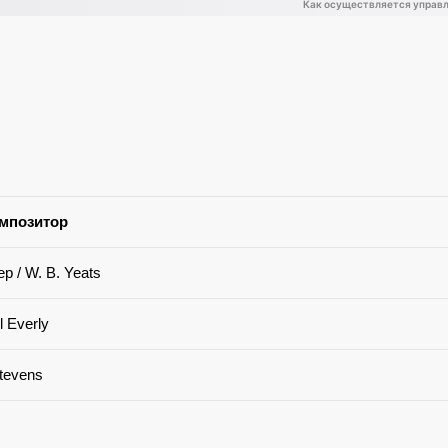
омпозитор
 / W. B. Yeats
l Everly
Stevens