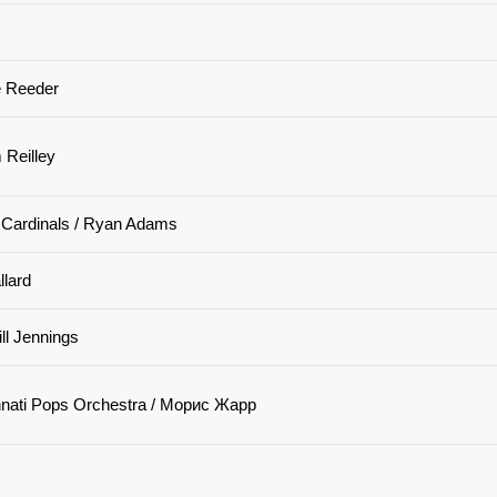
de Reeder
 Reilley
Cardinals / Ryan Adams
llard
ll Jennings
innati Pops Orchestra / Морис Жарр