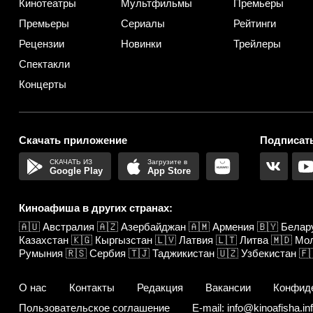
Кинотеатры
Мультфильмы
Премьеры
Премьеры
Сериалы
Рейтинги
Рецензии
Новинки
Трейлеры
Спектакли
Концерты
Скачать приложение
Подписать
Google Play
App Store
Киноафиша в других странах:
🇦🇺
Австралия
🇦🇿
Азербайджан
🇦🇲
Армения
🇧🇾
Белар
Казахстан
🇰🇬
Кыргызстан
🇱🇻
Латвия
🇱🇹
Литва
🇲🇩
Мо
Румыния
🇷🇸
Сербия
🇹🇯
Таджикистан
🇺🇿
Узбекистан
🇫
О нас
Контакты
Редакция
Вакансии
Конфид
Пользовательское соглашение
E-mail: info@kinoafisha.in