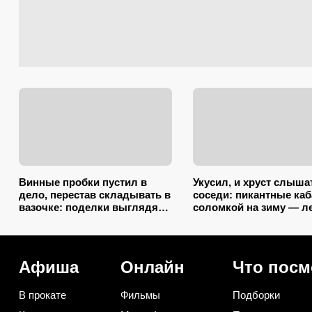
Винные пробки пустил в
Укусил, и хруст слыша
дело, перестав складывать в
соседи: пикантные ка
вазочке: поделки выглядят
соломкой на зиму — л
так, будто делали
закатываю только так
итальянские мастера
Афиша
Онлайн
Что посм
В прокате
Фильмы
Подборки