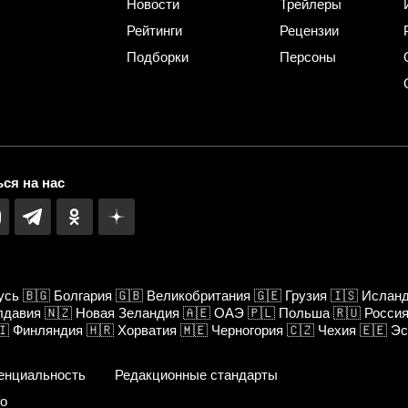
Новости
Трейлеры
Рейтинги
Рецензии
Подборки
Персоны
ся на нас
усь
🇧🇬
Болгария
🇬🇧
Великобритания
🇬🇪
Грузия
🇮🇸
Ислан
лдавия
🇳🇿
Новая Зеландия
🇦🇪
ОАЭ
🇵🇱
Польша
🇷🇺
Росси
🇮
Финляндия
🇭🇷
Хорватия
🇲🇪
Черногория
🇨🇿
Чехия
🇪🇪
Эс
енциальность
Редакционные стандарты
fo