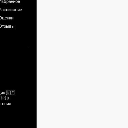
Избранное
Расписание
Оценки
Отзывы
дия
🇰🇿
я
🇷🇴
тония