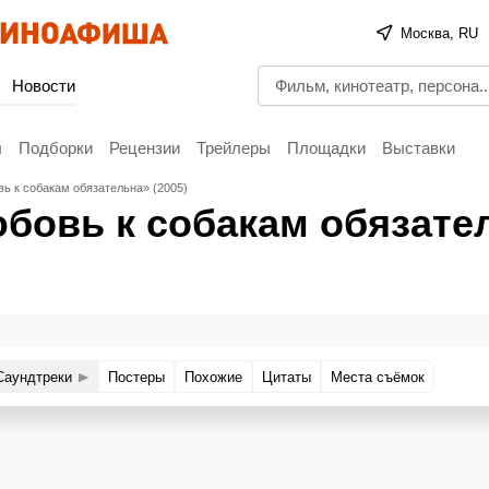
Москва, RU
Новости
ы
Подборки
Рецензии
Трейлеры
Площадки
Выставки
ь к собакам обязательна» (2005)
бовь к собакам обязате
Саундтреки
Постеры
Похожие
Цитаты
Места съёмок