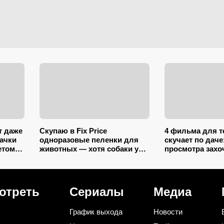
т даже
Скупаю в Fix Price
4 фильма для те
бачки
одноразовые пеленки для
скучает по даче
етом
животных — хотя собаки у
просмотра захо
меня нет: 10+ вариантов
посадить цветы
использования их дома и на
хотя бы одну к
даче
отреть
Сериалы
Медиа
График выхода
Новости