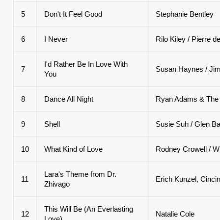
5
Don't It Feel Good
Stephanie Bentley
6
I Never
Rilo Kiley / Pierre 
I'd Rather Be In Love With
7
Susan Haynes / Jim
You
8
Dance All Night
Ryan Adams & The 
9
Shell
Susie Suh / Glen Ba
10
What Kind of Love
Rodney Crowell / Wi
Lara's Theme from Dr.
11
Erich Kunzel, Cinc
Zhivago
This Will Be (An Everlasting
12
Natalie Cole
Love)