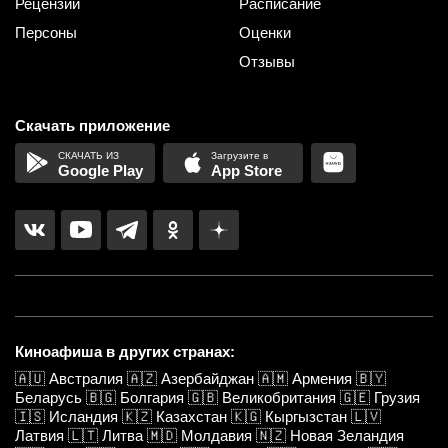
Рецензии
Расписание
Персоны
Оценки
Отзывы
Скачать приложение
Google Play
App Store
Киноафиша в других странах:
🇦🇺
Австралия
🇦🇿
Азербайджан
🇦🇲
Армения
🇧🇾
Беларусь
🇧🇬
Болгария
🇬🇧
Великобритания
🇬🇪
Грузия
🇮🇸
Исландия
🇰🇿
Казахстан
🇰🇬
Кыргызстан
🇱🇻
Латвия
🇱🇹
Литва
🇲🇩
Молдавия
🇳🇿
Новая Зеландия