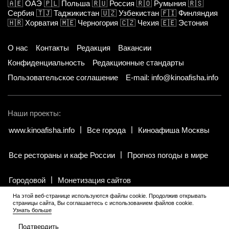
🇦🇪
ОАЭ
🇵🇱
Польша
🇷🇺
Россия
🇷🇴
Румыния
🇷🇸
Сербия
🇹🇯
Таджикистан
🇺🇿
Узбекистан
🇫🇮
Финляндия
🇭🇷
Хорватия
🇲🇪
Черногория
🇨🇿
Чехия
🇪🇪
Эстония
О нас
Контакты
Редакция
Вакансии
Конфиденциальность
Редакционные стандарты
Пользовательское соглашение
E-mail: info@kinoafisha.info
Наши проекты:
www.kinoafisha.info
Все города
Киноафиша Москвы
Все рестораны и кафе России
Прогноз погоды в мире
Городовой
Монетизация сайтов
На этой веб-странице используются файлы cookie. Продолжив открывать
страницы сайта, Вы соглашаетесь с использованием файлов cookie.
© 2002-2026 Все права и материалы принадлежат «Киноафиша».
Узнать больше
18+
.
Копирование информации только с письменного разрешения
редакции.
Подтвердить