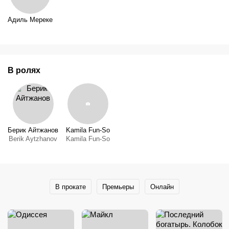
Адиль Мереке
В ролях
Берик Айтжанов
Kamila Fun-So
Berik Aytzhanov
Kamila Fun-So
В прокате
Премьеры
Онлайн