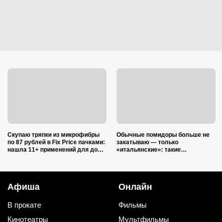
Скупаю тряпки из микрофибры
Обычные помидоры больше не
по 87 рублей в Fix Price пачками:
закатываю — только
нашла 11+ применений для дома
«итальянские»: такие
и дачи, и ни одно не связано с
ароматные, что всегда улетают
уборкой
со стола первыми
Афиша
Онлайн
В прокате
Фильмы
Кинотеатры
Мультфильмы