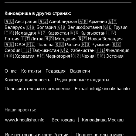
Киноафиша в других странах:
🇦🇺
Австралия
🇦🇿
Азербайджан
🇦🇲
Армения
🇧🇾
Беларусь
🇧🇬
Болгария
🇬🇧
Великобритания
🇬🇪
Грузия
🇮🇸
Исландия
🇰🇿
Казахстан
🇰🇬
Кыргызстан
🇱🇻
Латвия
🇱🇹
Литва
🇲🇩
Молдавия
🇳🇿
Новая Зеландия
🇦🇪
ОАЭ
🇵🇱
Польша
🇷🇺
Россия
🇷🇴
Румыния
🇷🇸
Сербия
🇹🇯
Таджикистан
🇺🇿
Узбекистан
🇫🇮
Финляндия
🇭🇷
Хорватия
🇲🇪
Черногория
🇨🇿
Чехия
🇪🇪
Эстония
О нас
Контакты
Редакция
Вакансии
Конфиденциальность
Редакционные стандарты
Пользовательское соглашение
E-mail: info@kinoafisha.info
Наши проекты:
www.kinoafisha.info
Все города
Киноафиша Москвы
Все рестораны и кафе России
Прогноз погоды в мире