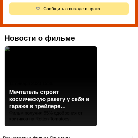
Сообщить о выходе в прокат
Новости о фильме
11 января 2023 15:36
Мечтатель строит
космическую ракету у себя в
гараже в трейлере
фэнтезийного фильма
Фильм получил 95% одобрения от
критиков на Rotten Tomatoes.
«Линолеум»