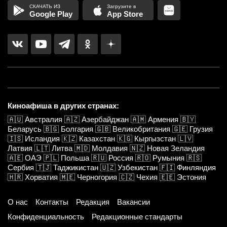
Google Play
App Store
Киноафиша в других странах:
🇦🇺
Австралия
🇦🇿
Азербайджан
🇦🇲
Армения
🇧🇾
Беларусь
🇧🇬
Болгария
🇬🇧
Великобритания
🇬🇪
Грузия
🇮🇸
Исландия
🇰🇿
Казахстан
🇰🇬
Кыргызстан
🇱🇻
Латвия
🇱🇹
Литва
🇲🇩
Молдавия
🇳🇿
Новая Зеландия
🇦🇪
ОАЭ
🇵🇱
Польша
🇷🇺
Россия
🇷🇴
Румыния
🇷🇸
Сербия
🇹🇯
Таджикистан
🇺🇿
Узбекистан
🇫🇮
Финляндия
🇭🇷
Хорватия
🇲🇪
Черногория
🇨🇿
Чехия
🇪🇪
Эстония
О нас
Контакты
Редакция
Вакансии
Конфиденциальность
Редакционные стандарты