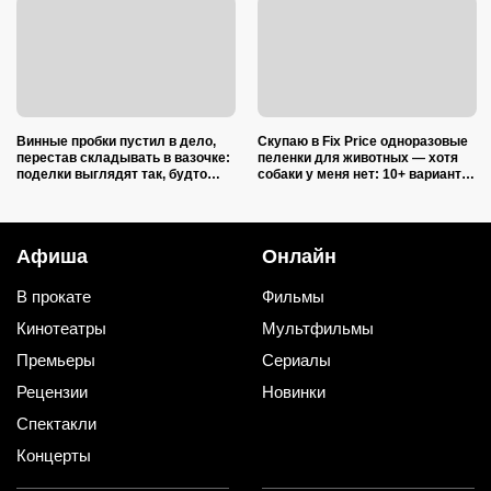
Винные пробки пустил в дело,
Скупаю в Fix Price одноразовые
перестав складывать в вазочке:
пеленки для животных — хотя
поделки выглядят так, будто
собаки у меня нет: 10+ вариантов
делали итальянские мастера
использования их дома и на
даче
Афиша
Онлайн
В прокате
Фильмы
Кинотеатры
Мультфильмы
Премьеры
Сериалы
Рецензии
Новинки
Спектакли
Концерты