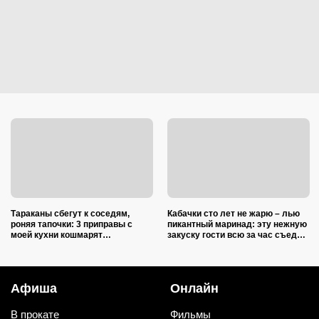
Тараканы сбегут к соседям,
Кабачки сто лет не жарю – лью
роняя тапочки: 3 приправы с
пикантный маринад: эту нежную
моей кухни кошмарят
закуску гости всю за час съедят
вредителей сильнее дихлофоса
(рецепт-пятиминутка)
Афиша
Онлайн
В прокате
Фильмы