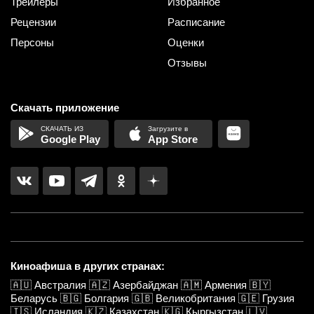
Трейлеры
Избранное
Рецензии
Расписание
Персоны
Оценки
Отзывы
Скачать приложение
Google Play
App Store
Киноафиша в других странах:
🇦🇺
Австралия
🇦🇿
Азербайджан
🇦🇲
Армения
🇧🇾
Беларусь
🇧🇬
Болгария
🇬🇧
Великобритания
🇬🇪
Грузия
🇮🇸
Исландия
🇰🇿
Казахстан
🇰🇬
Кыргызстан
🇱🇻