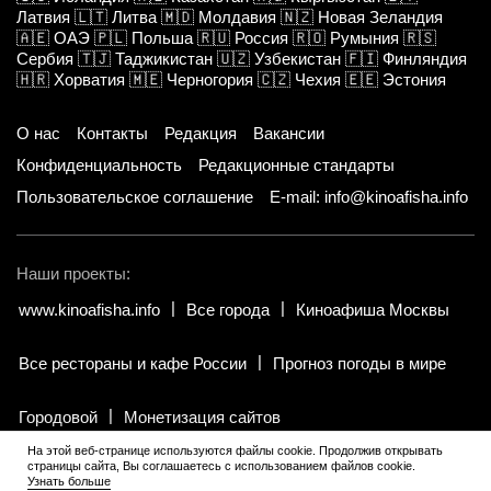
Латвия
🇱🇹
Литва
🇲🇩
Молдавия
🇳🇿
Новая Зеландия
🇦🇪
ОАЭ
🇵🇱
Польша
🇷🇺
Россия
🇷🇴
Румыния
🇷🇸
Сербия
🇹🇯
Таджикистан
🇺🇿
Узбекистан
🇫🇮
Финляндия
🇭🇷
Хорватия
🇲🇪
Черногория
🇨🇿
Чехия
🇪🇪
Эстония
О нас
Контакты
Редакция
Вакансии
Конфиденциальность
Редакционные стандарты
Пользовательское соглашение
E-mail: info@kinoafisha.info
Наши проекты:
www.kinoafisha.info
Все города
Киноафиша Москвы
Все рестораны и кафе России
Прогноз погоды в мире
Городовой
Монетизация сайтов
На этой веб-странице используются файлы cookie. Продолжив открывать
страницы сайта, Вы соглашаетесь с использованием файлов cookie.
© 2002-2026 Все права и материалы принадлежат «Киноафиша».
Узнать больше
18+
.
Копирование информации только с письменного разрешения