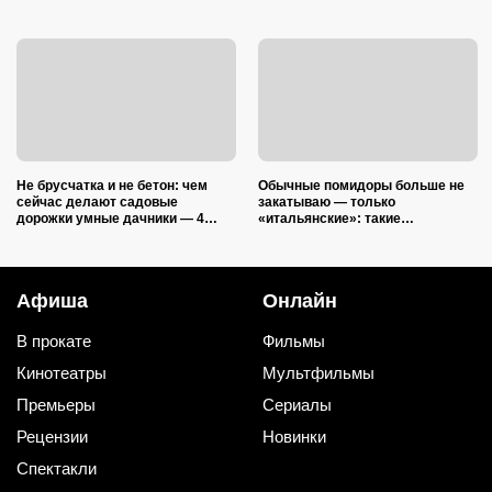
Не брусчатка и не бетон: чем
Обычные помидоры больше не
сейчас делают садовые
закатываю — только
дорожки умные дачники — 4
«итальянские»: такие
практичных варианта
ароматные, что всегда улетают
со стола первыми
Афиша
Онлайн
В прокате
Фильмы
Кинотеатры
Мультфильмы
Премьеры
Сериалы
Рецензии
Новинки
Спектакли