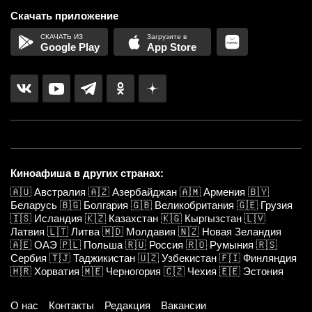
Скачать приложение
Google Play
App Store
Киноафиша в других странах:
🇦🇺
Австралия
🇦🇿
Азербайджан
🇦🇲
Армения
🇧🇾
Беларусь
🇧🇬
Болгария
🇬🇧
Великобритания
🇬🇪
Грузия
🇮🇸
Исландия
🇰🇿
Казахстан
🇰🇬
Кыргызстан
🇱🇻
Латвия
🇱🇹
Литва
🇲🇩
Молдавия
🇳🇿
Новая Зеландия
🇦🇪
ОАЭ
🇵🇱
Польша
🇷🇺
Россия
🇷🇴
Румыния
🇷🇸
Сербия
🇹🇯
Таджикистан
🇺🇿
Узбекистан
🇫🇮
Финляндия
🇭🇷
Хорватия
🇲🇪
Черногория
🇨🇿
Чехия
🇪🇪
Эстония
О нас
Контакты
Редакция
Вакансии