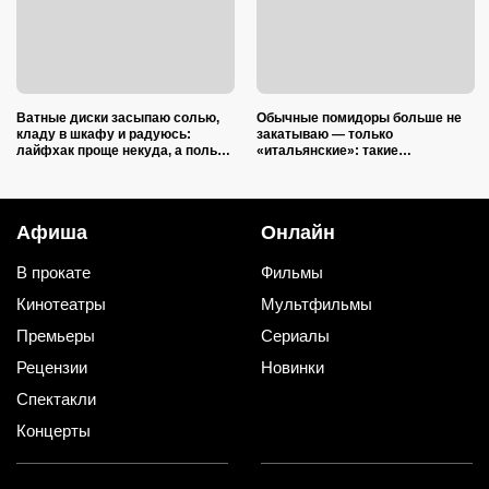
Ватные диски засыпаю солью,
Обычные помидоры больше не
кладу в шкафу и радуюсь:
закатываю — только
лайфхак проще некуда, а пользы
«итальянские»: такие
вагон и маленькая тележка
ароматные, что всегда улетают
со стола первыми
Афиша
Онлайн
В прокате
Фильмы
Кинотеатры
Мультфильмы
Премьеры
Сериалы
Рецензии
Новинки
Спектакли
Концерты