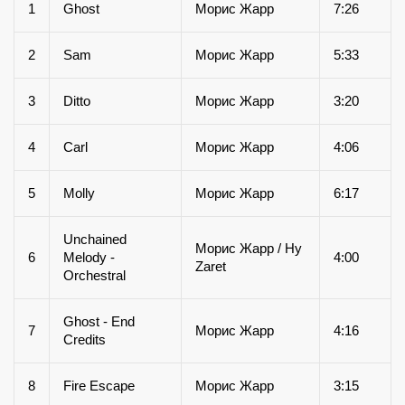
1
Ghost
Морис Жарр
7:26
2
Sam
Морис Жарр
5:33
3
Ditto
Морис Жарр
3:20
4
Carl
Морис Жарр
4:06
5
Molly
Морис Жарр
6:17
Unchained
Морис Жарр / Hy
6
Melody -
4:00
Zaret
Orchestral
Ghost - End
7
Морис Жарр
4:16
Credits
8
Fire Escape
Морис Жарр
3:15