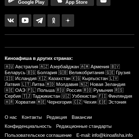
Google Play
App Store
Киноафиша в других странах:
🇦🇺
Австралия
🇦🇿
Азербайджан
🇦🇲
Армения
🇧🇾
Беларусь
🇧🇬
Болгария
🇬🇧
Великобритания
🇬🇪
Грузия
🇮🇸
Исландия
🇰🇿
Казахстан
🇰🇬
Кыргызстан
🇱🇻
Латвия
🇱🇹
Литва
🇲🇩
Молдавия
🇳🇿
Новая Зеландия
🇦🇪
ОАЭ
🇵🇱
Польша
🇷🇺
Россия
🇷🇴
Румыния
🇷🇸
Сербия
🇹🇯
Таджикистан
🇺🇿
Узбекистан
🇫🇮
Финляндия
🇭🇷
Хорватия
🇲🇪
Черногория
🇨🇿
Чехия
🇪🇪
Эстония
О нас
Контакты
Редакция
Вакансии
Конфиденциальность
Редакционные стандарты
Пользовательское соглашение
E-mail: info@kinoafisha.info